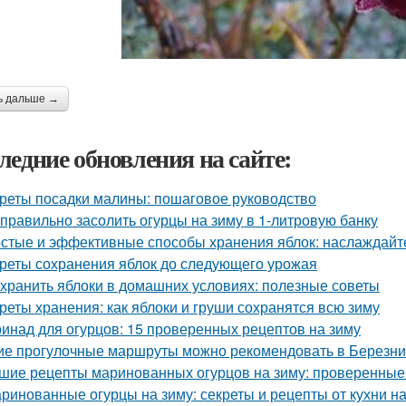
ь дальше →
ледние обновления на сайте:
реты посадки малины: пошаговое руководство
 правильно засолить огурцы на зиму в 1-литровую банку
стые и эффективные способы хранения яблок: наслаждайте
реты сохранения яблок до следующего урожая
 хранить яблоки в домашних условиях: полезные советы
реты хранения: как яблоки и груши сохранятся всю зиму
инад для огурцов: 15 проверенных рецептов на зиму
ие прогулочные маршруты можно рекомендовать в Березни
шие рецепты маринованных огурцов на зиму: проверенные
ринованные огурцы на зиму: секреты и рецепты от кухни н