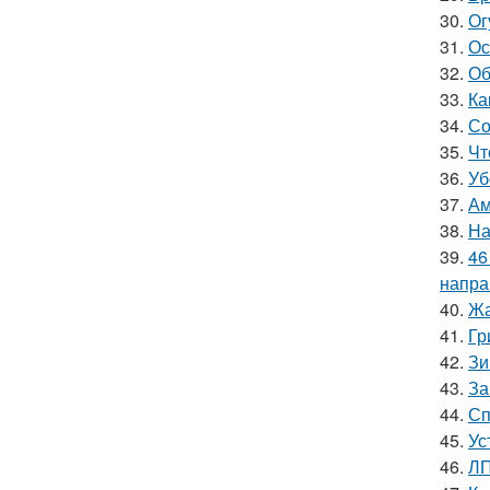
30.
Ог
31.
Ос
32.
Об
33.
Ка
34.
Со
35.
Чт
36.
Уб
37.
Ам
38.
На
39.
46
напра
40.
Жа
41.
Гр
42.
Зи
43.
За
44.
Сп
45.
Ус
46.
ЛП