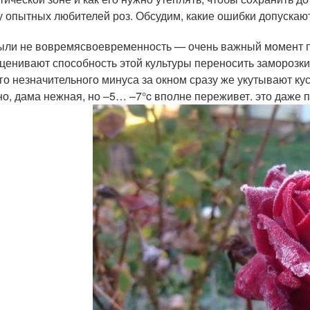
у опытных любителей роз. Обсудим, какие ошибки допускают
рыли не вовремясвоевременность — очень важный момент пр
ценивают способность этой культуры переносить заморозки 
го незначительного минуса за окном сразу же укутывают куст
но, дама нежная, но –5… –7°c вполне переживет. это даже по