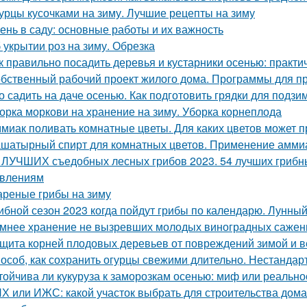
урцы кусочками на зиму. Лучшие рецепты на зиму
ень в саду: основные работы и их важность
 укрытии роз на зиму. Обрезка
к правильно посадить деревья и кустарники осенью: практи
бственный рабочий проект жилого дома. Программы для п
о садить на даче осенью. Как подготовить грядки для подз
орка моркови на хранение на зиму. Уборка корнеплода
миак поливать комнатные цветы. Для каких цветов может п
шатырный спирт для комнатных цветов. Применение аммиак
 ЛУЧШИХ съедобных лесных грибов 2023. 54 лучших грибны
влениям
реные грибы на зиму
ибной сезон 2023 когда пойдут грибы по календарю. Лунный
мнее хранение не вызревших молодых виноградных саженц
щита корней плодовых деревьев от повреждений зимой и 
особ, как сохранить огурцы свежими длительно. Нестанда
тойчива ли кукуруза к заморозкам осенью: миф или реально
Х или ИЖС: какой участок выбрать для строительства дома