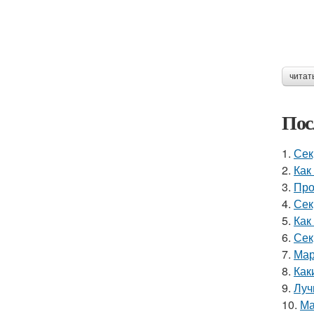
читат
Пос
1.
Сек
2.
Как
3.
Про
4.
Сек
5.
Как
6.
Сек
7.
Мар
8.
Как
9.
Луч
10.
Ма