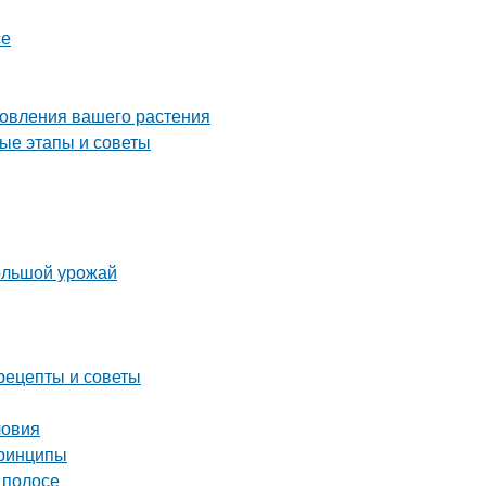
се
новления вашего растения
ые этапы и советы
большой урожай
рецепты и советы
ловия
принципы
 полосе