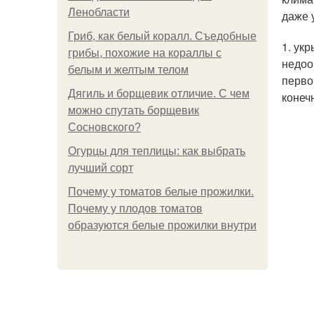
Ленобласти
даже 
Гриб, как белый коралл. Съедобные
1. ук
грибы, похожие на кораллы с
недоо
белым и желтым телом
перво
Дягиль и борщевик отличие. С чем
конеч
можно спутать борщевик
Сосновского?
Огурцы для теплицы: как выбрать
лучший сорт
Почему у томатов белые прожилки.
Почему у плодов томатов
образуются белые прожилки внутри