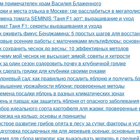
м примечателен храм Василия Блаженного
рки и места отдыха в Москве: где расслабиться в мегаполи
мена томата SEMINIS 'Таня F1 арт': выращивание и уход
мат Таня F1: секреты выращивания и ухода
к оживить фикус Бенджамина: 5 простых шагов для восста
рвые осенние работы с маточниками мультифлоры: основн
к сохранить чеснок до весны: 10 эффективных методов
чему мой чеснок не высыхает зимой: советы и хитрости
к за один сезон оздоровить почву в клубничной грядке
к сделать грядки для клубники своими руками
лоневый сад: как правильно посадить яблоню и получить 
вышение урожайности яблони: проверенные методы
емена посадки яблонь в разных климатических зонах
ень и парша: как защитить яблони от опасного заболевания
бор идеального сорта картофеля для жарки: проверенные 
резка на кольцо: основы и принципы
строе развитие грибов опята в лесу за сутки: факторы и ус
дготовка посадочных ям для деревьев осенью: основные 
емя для сбора моркови: как выкапывать морковь в средней