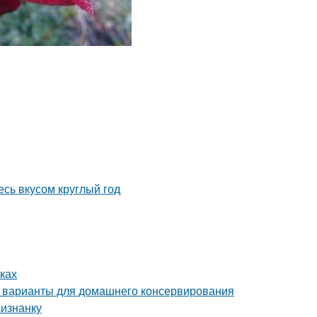
сь вкусом круглый год
ках
 варианты для домашнего консервирования
аизнанку