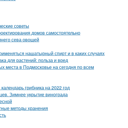
ческие советы
роектирования домов самостоятельно
имнего сева овощей
рименяться нашатырный спирт и в каких случаях
а для растений: польза и вред
х места в Подмосковье на сегодня по всем
 календарь грибника на 2022 год
ев. Зимнее укрытие винограда
весной
ртные методы хранения
сть