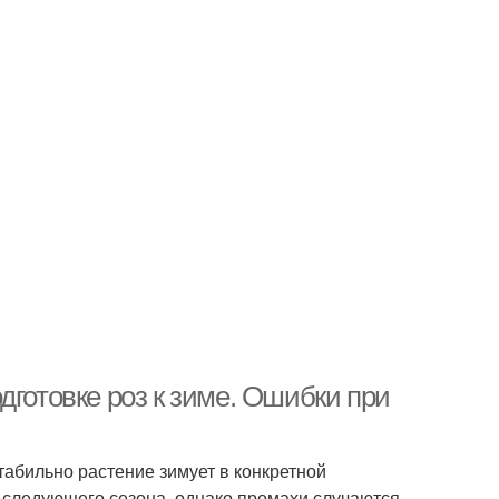
дготовке роз к зиме. Ошибки при
табильно растение зимует в конкретной
до следующего сезона, однако промахи случаются