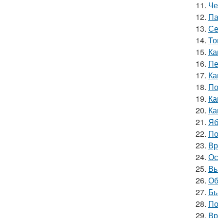
11.
Че
12.
Па
13.
Се
14.
То
15.
Ка
16.
Пе
17.
Ка
18.
По
19.
Ка
20.
Ка
21.
Яб
22.
По
23.
Вр
24.
Ос
25.
Вы
26.
Об
27.
Бы
28.
По
29.
Вр