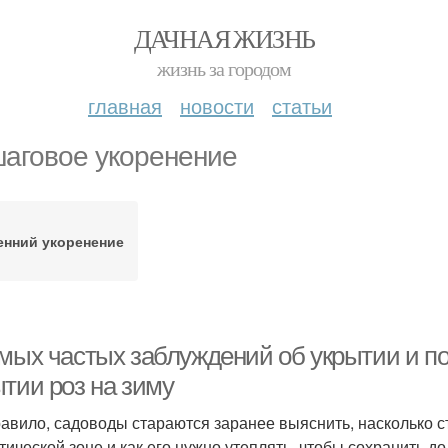
ДАЧНАЯ ЖИЗНЬ
жизнь за городом
главная
новости
статьи
аговое укоренение
енний укоренение
амых частых заблуждений об укрытии и по
ытии роз на зиму
равило, садоводы стараются заранее выяснить, насколько с
тической зоне и как его нужно утеплять, чтобы сохранить 