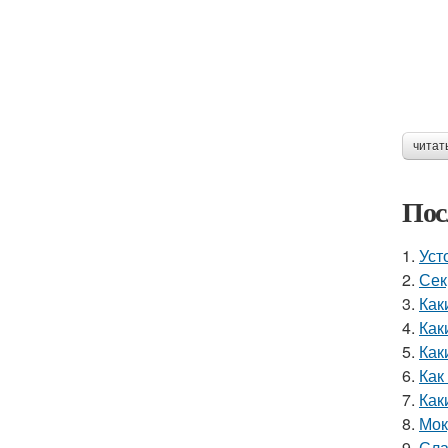
читат
Пос
1.
Уст
2.
Сек
3.
Как
4.
Как
5.
Как
6.
Как
7.
Как
8.
Мок
9.
Сла