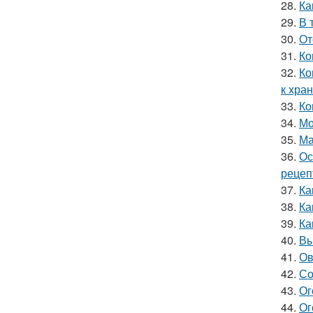
28.
Ка
29.
В 
30.
От
31.
Ко
32.
Ко
к хра
33.
Ко
34.
Мо
35.
Ма
36.
Ос
рецеп
37.
Ка
38.
Ка
39.
Ка
40.
Вы
41.
Ов
42.
Со
43.
Ог
44.
Ог