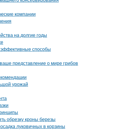
ческие компании
шения
ойства на долгие годы
ке
 и эффективные способы
 ваше представление о мире грибов
екомендации
льшой урожай
нта
азки
принципы
ять обрезку кроны березы
Посадка луковичных в корзины