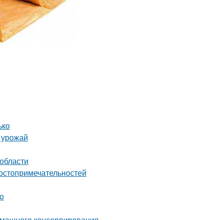
ько
ь урожай
 области
достопримечательностей
о
домашнего консервирования