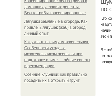
Шум
Консервирование белых грибов в
домашних условиях рецепты.
пото
Белые грибы консервированные
Кто х
Лягушки земляные в огороде. Как
кварт
привлечь лягушек (жаб) в огород:
начин
личный опыт
этой 
Как укрыть на зиму можжевельник.
Особенности ухода за
В это
можжевельником осенью и при
потол
подготовке к зиме — общие советы
возду
и рекомендации
Осенние клубники: как правильно
посадить их в открытый грунт