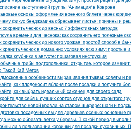
списание выступлений группы 'Анимация' в Коврове
авовые основы оформления военного билета через юриди
чему фикус бенджамина сбрасывает листья: причины и ре
к сохранить чеснок до весны: 7 эффективных методов
псула времени для чеснока: как сохранить его полезные св
к сохранить чеснок до нового урожая: простой способ в бан
к хранить чеснок в домашних условиях всю зиму: простые
садка клубники в августе: пошаговая инструкция
обычные грибы подтопольники: открытие, которое изменит
о Такой Кай Метов
дмосковные особенности выращивания тыквы: советы и р
найте, как плодоносит яблоня после посадки и получите бо
найте, как выбрать идеальный саженец для своего сада
кройте для себя 5 лучших сортов огурцов для открытого гру
роительство новой кровли на старом шифере: шаги и подск
дготовка посадочных ям для деревьев осенью: основные 
гда можно обрезать ветки у березы. В какой период выполн
обны ли в пользовании корзинки для посадки луковичных. 