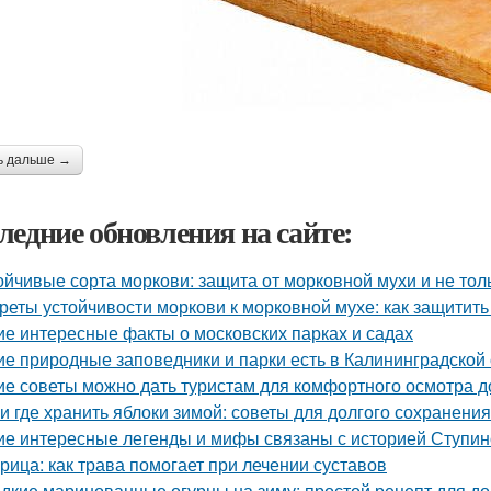
ь дальше →
ледние обновления на сайте:
ойчивые сорта моркови: защита от морковной мухи и не тол
реты устойчивости моркови к морковной мухе: как защитит
ие интересные факты о московских парках и садах
ие природные заповедники и парки есть в Калининградской
ие советы можно дать туристам для комфортного осмотра 
 и где хранить яблоки зимой: советы для долгого сохранения
ие интересные легенды и мифы связаны с историей Ступин
рица: как трава помогает при лечении суставов
дкие маринованные огурцы на зиму: простой рецепт для 