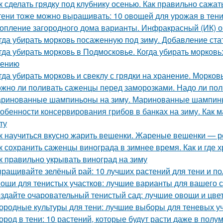
к сделать грядку под клубнику осенью. Как правильно сажат
тени тоже можно выращивать: 10 овощей для урожая в тен
опление загородного дома варианты. Инфракрасный (ИК) о
гда убирать морковь посаженную под зиму. Добавление ста
гда убирать морковь в Подмосковье. Когда убирать морковь:
нению
гда убирать морковь и свеклу с грядки на хранение. Морков
жно ли поливать саженцы перед заморозками. Надо ли пол
ринованные шампиньоны на зиму. Маринованные шампинь
обенности консервирования грибов в банках на зиму. Как м
ту
к научиться вкусно жарить вешенки. Жареные вешенки — р
к сохранить саженцы винограда в зимнее время. Как и где 
к правильно укрывать виноград на зиму
ращивайте зелёный рай: 10 лучших растений для тени и по
ощи для тенистых участков: лучшие варианты для вашего 
здайте очаровательный тенистый сад: лучшие овощи и цве
ородные культуры для тени: лучшие выборы для теневых у
ород в тени: 10 растений, которые будут расти даже в полу