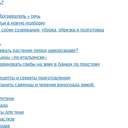
ь?
и
богреватель + печь
тьи в новую подборку
 сроки созревания, уборка, обрезка и подготовка
ь
ивать растения перед заморозками?
оны «по-итальянски»
ариновать грибы на зиму в банках по простому
ецепты и секреты приготовления
хранить саженцы и черенки винограда зимой.
лутени
сада
ты для тени
частков
мраке