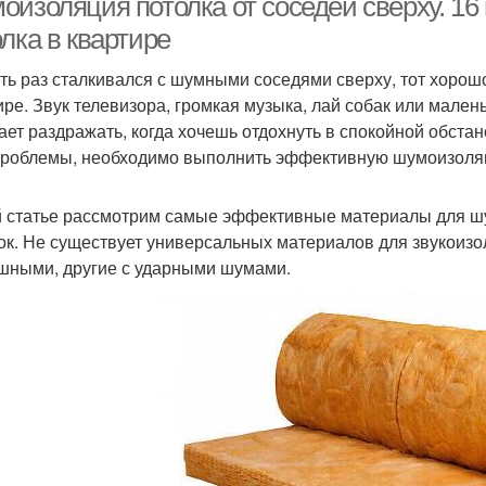
оизоляция потолка от соседей сверху. 1
лка в квартире
оть раз сталкивался с шумными соседями сверху, тот хоро
ире. Звук телевизора, громкая музыка, лай собак или малень
ает раздражать, когда хочешь отдохнуть в спокойной обста
проблемы, необходимо выполнить эффективную шумоизоляц
й статье рассмотрим самые эффективные материалы для шу
ок. Не существует универсальных материалов для звукоизо
шными, другие с ударными шумами.