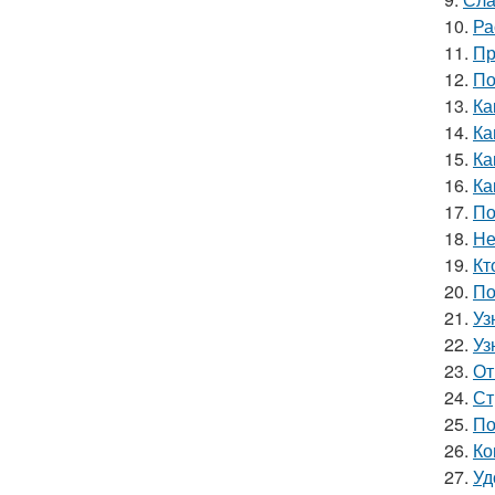
10.
Ра
11.
Пр
12.
По
13.
Ка
14.
Ка
15.
Ка
16.
Ка
17.
По
18.
Не
19.
Кт
20.
По
21.
Уз
22.
Уз
23.
От
24.
Ст
25.
По
26.
Ко
27.
Уд