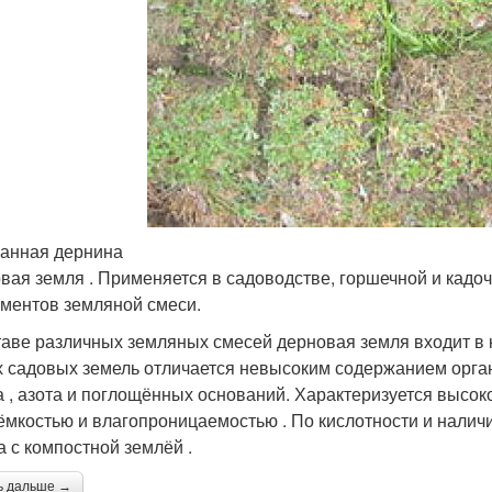
анная дернина
вая земля . Применяется в садоводстве, горшечной и кадоч
ементов земляной смеси.
таве различных земляных смесей дерновая земля входит в ко
х садовых земель отличается невысоким содержанием орга
а , азота и поглощённых оснований. Характеризуется высо
ёмкостью и влагопроницаемостью . По кислотности и нали
а с компостной землёй .
ь дальше →