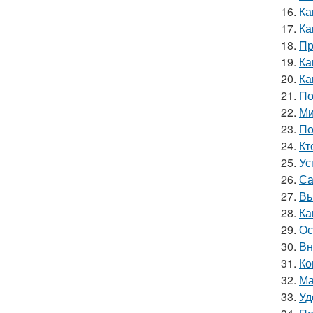
16.
Ка
17.
Ка
18.
Пр
19.
Ка
20.
Ка
21.
По
22.
Ми
23.
По
24.
Кт
25.
Ус
26.
Са
27.
Вы
28.
Ка
29.
Ос
30.
Вн
31.
Ко
32.
Ма
33.
Уд