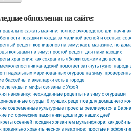
ледние обновления на сайте:
 правильно сажать малину: полное руководство для начин
бенности посадки и ухода за малиной весной и осенью: со
ретный рецепт корнишонов на зиму: как в магазине, но до
рцы кольцами на зиму: простой рецепт для начинающих
реты хранения: как сохранить яблоки свежими до весны
 мелколепестник канадский помогает заткнуть гузно: народ
епт идеальных маринованных огурцов на зиму: проверенн
ие бассейны и аквапарки есть в городе
ие легенды и мифы связаны с Уфой
хня наизнанку: неожиданные рецепты на зиму с огурцами
ринованные огурцы: 8 лучших рецептов для домашнего ко
кие современные культурные проекты реализуются в Барн
кие исторические памятники дошли до наших дней
креты осенней посадки хризантем мультифлора: как добит
к правильно хранить чеснок в квартире: простые и эффект