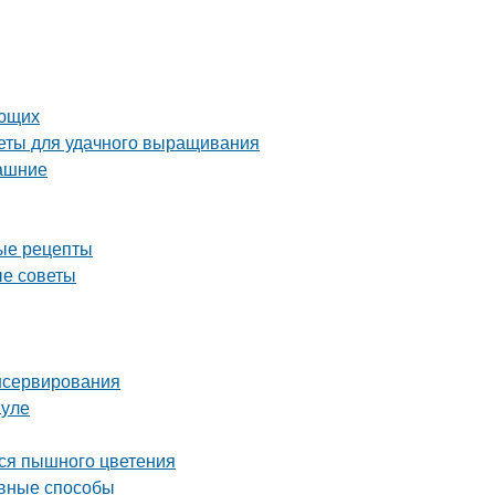
ающих
веты для удачного выращивания
машние
ные рецепты
ые советы
нсервирования
ауле
ься пышного цветения
ивные способы