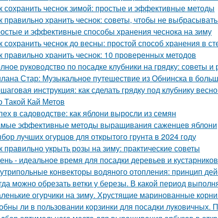
к сохранить чеснок зимой: простые и эффективные методы
к правильно хранить чеснок: советы, чтобы не выбрасыват
остые и эффективные способы хранения чеснока на зиму
к сохранить чеснок до весны: простой способ хранения в с
к правильно хранить чеснок: 10 проверенных методов
лное руководство по посадке клубники на грядку: советы и
лана Стар: Музыкальное путешествие из Обнинска в боль
шаговая инструкция: как сделать грядку под клубнику весно
о Такой Кай Метов
пех в садоводстве: как яблони выросли из семян
мые эффективные методы выращивания саженцев яблони
бор лучших огурцов для открытого грунта в 2024 году
к правильно укрыть розы на зиму: практические советы
ень - идеальное время для посадки деревьев и кустарнико
утрипольные конвекторы водяного отопления: принцип де
гда можно обрезать ветки у березы. В какой период выполн
ленькие огурчики на зиму. Хрустящие маринованные корни
обны ли в пользовании корзинки для посадки луковичных. 