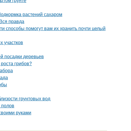
ытом грунте
Подкормка растений сахаром
Вся правда
ти способы помогут вам их хранить почти целый
х участков
й посадки деревьев
 роста грибов?
забора
сада
обы
близости грунтовых вод
 полов
 своими руками