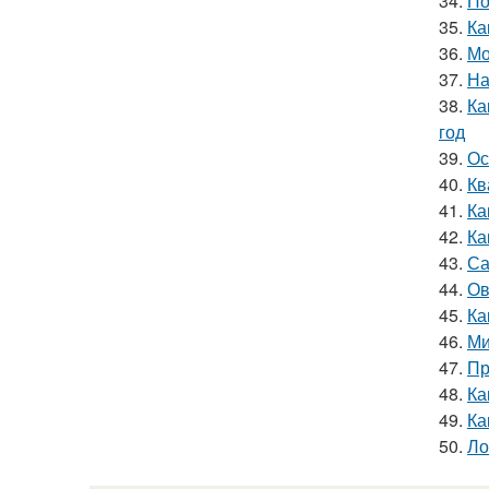
34.
По
35.
Ка
36.
Мо
37.
На
38.
Ка
год
39.
Ос
40.
Кв
41.
Ка
42.
Ка
43.
Са
44.
Ов
45.
Ка
46.
Ми
47.
Пр
48.
Ка
49.
Ка
50.
Ло