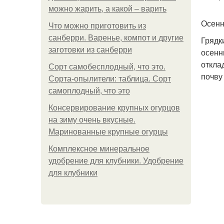
можно жарить, а какой – варить
Осенн
Что можно приготовить из
санберри. Варенье, компот и другие
Грядк
заготовки из санберри
осенн
откла
Сорт самобесплодный, что это.
почву
Сорта-опылители: таблица. Сорт
самоплодный, что это
Консервирование крупных огурцов
на зиму очень вкусные.
Маринованные крупные огурцы
Комплексное минеральное
удобрение для клубники. Удобрение
для клубники