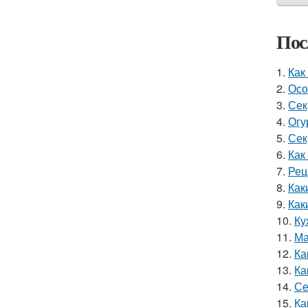
Пос
1.
Как
2.
Осо
3.
Сек
4.
Огу
5.
Сек
6.
Как
7.
Рец
8.
Как
9.
Как
10.
Ку
11.
Ма
12.
Ка
13.
Ка
14.
Се
15.
Ка