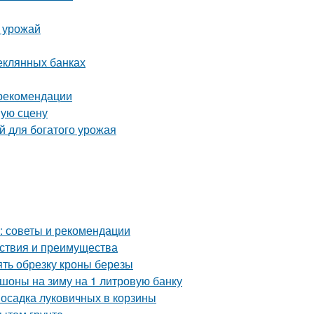
ь урожай
теклянных банках
 рекомендации
шую сцену
й для богатого урожая
в: советы и рекомендации
йствия и преимущества
ять обрезку кроны березы
шоны на зиму на 1 литровую банку
Посадка луковичных в корзины