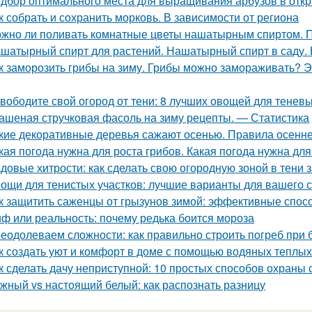
дбор оптимального места для выращивания арбузов в откр
к собрать и сохранить морковь. В зависимости от региона
жно ли поливать комнатные цветы нашатырным спиртом. 
шатырный спирт для растений. Нашатырный спирт в саду. 
к заморозить грибы на зиму. Грибы можно замораживать? Э
вободите свой огород от тени: 8 лучших овощей для теневы
ашеная стручковая фасоль на зиму рецепты. — Статистика
кие декоративные деревья сажают осенью. Правила осенне
кая погода нужна для роста грибов. Какая погода нужна для
довые хитрости: как сделать свою огородную зоной в тени 
ощи для тенистых участков: лучшие варианты для вашего 
к защитить саженцы от грызунов зимой: эффективные спос
ф или реальность: почему редька боится мороза
еодолеваем сложности: как правильно строить погреб при 
к создать уют и комфорт в доме с помощью водяных теплых
к сделать дачу неприступной: 10 простых способов охраны
жный vs настоящий белый: как распознать разницу