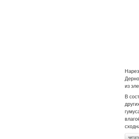
Нарез
Дерно
из эл
В сос
други
гумус
влаго
сходн
читат