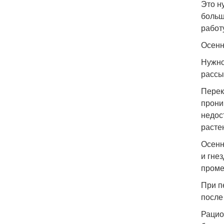
Это н
больш
работ
Осенн
Нужно
рассы
Перек
прони
недос
расте
Осенн
и гне
проме
При п
после
Рацио