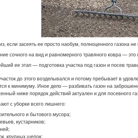
из, если засеять ее просто наобум, полноценного газона не 
ние сочного на вид и равномерного травяного ковра — это 
йший ее этап — подготовка участка под газон и посев трав
участок до этого возделывался и потому пребывает в удовл
тся к минимуму. Иное дело — разбивать газон на заброшенн
енный ниже порядок действий актуален и для посевного газ
ают с уборки всего лишнего:
оительного и бытового мусора;
евьев, кустарников;
ней;
ок, крупных щепок;