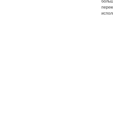
больш
перек
испол