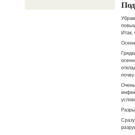
Под
Убрав
повыш
Итак,
Осенн
Грядк
осенн
откла
почву
Очень
инфек
услов
Разры
Сразу
разру