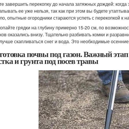
те завершить перекопку до начала затяжных дождей: когда 
апывать ее уже нельзя, так как при этом вы будете утаптыват
ло, опытные огородники стараются успеть с перекопкой к на
опайте грядки на глубину примерно 15-20 см, по возможно
ков оказались внизу. Тщательно разбивать комки и разравн
 лучше скапливаться снег и вода. Это необходимые осенние
готовка почвы под газон. Важный этап 
стка и грунта под посев травы