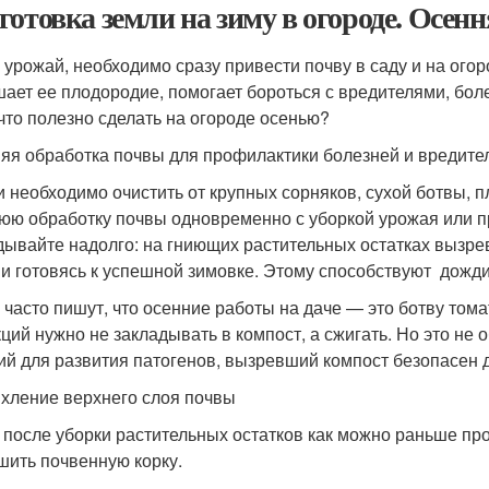
готовка земли на зиму в огороде. Осен
 урожай, необходимо сразу привести почву в саду и на ого
ает ее плодородие, помогает бороться с вредителями, боле
 что полезно сделать на огороде осенью?
яя обработка почвы для профилактики болезней и вредите
и необходимо очистить от крупных сорняков, сухой ботвы, п
юю обработку почвы одновременно с уборкой урожая или п
дывайте надолго: на гниющих растительных остатках вызре
 и готовясь к успешной зимовке. Этому способствуют дожди,
 часто пишут, что осенние работы на даче — это ботву том
ций нужно не закладывать в компост, а сжигать. Но это не 
ий для развития патогенов, вызревший компост безопасен 
хление верхнего слоя почвы
 после уборки растительных остатков как можно раньше про
шить почвенную корку.