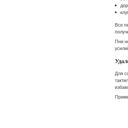
дор
клу
Все п
получ
Пни н
усили
Удал
Для с
такти
избав
Приме