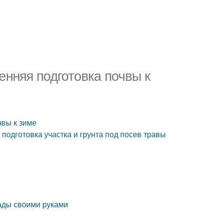
енняя подготовка почвы к
чвы к зиме
 подготовка участка и грунта под посев травы
ады своими руками