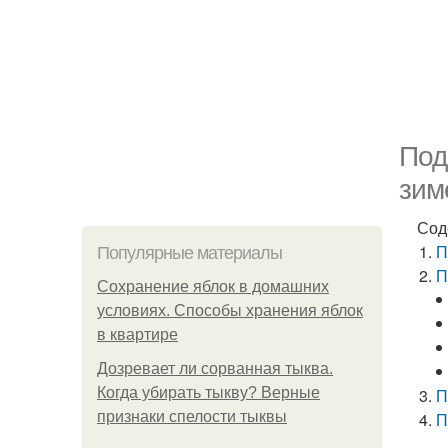
Под
зим
Сод
П
Популярные материалы
П
Сохранение яблок в домашних
условиях. Способы хранения яблок
в квартире
Дозревает ли сорванная тыква.
Когда убирать тыкву? Верные
П
признаки спелости тыквы
П