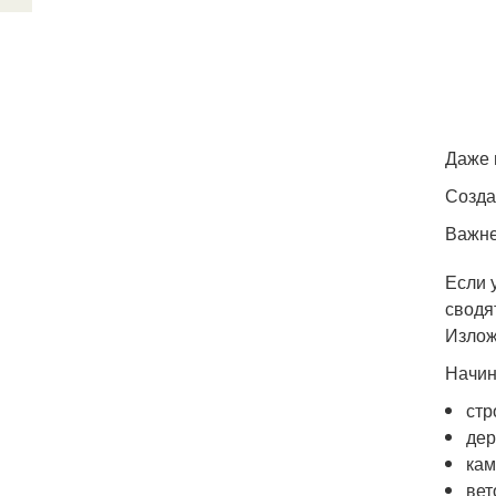
Даже 
Созда
Важне
Если 
сводя
Излож
Начин
стр
дер
кам
вет