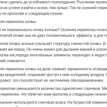
ужно сделать до устойчивого похолодания. Рыхление прово
е их успеет взойти к осени, тем лучше. После осенней пере
у по прополке в следующем сезоне.
яя перекопка почвы
 ли перекапывать почву осенью? Осенняя перекопка полезн
пчатой почве она не дает положительного эффекта, а для 
опка почвы осенью улучшает структуру глинистой почвы. В 
кает кислород. Он очень важен для дыхания корней и усво
татке кислорода питательные элементы переходят в недост
ний снижается.
яя перекопка почвы на даче снижает зараженность огород
зда вредителей, открывает доступ к ним холодному воздуху
рзают, это способствует их частичному обеззараживанию.
ерекопке уменьшается количество однолетних сорняков. Ме
 перекопки, что облегчит вам прополку в следующем сезоне
нально используется снеговая влага. На бугристой поверхн