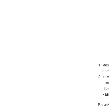
мех
сре
хим
пол
При
нав
Во из