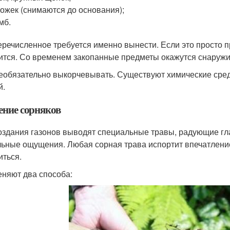
ожек (снимаются до основания);
мб.
еречисленное требуется именно вынести. Если это просто п
ится. Со временем закопанные предметы окажутся снаружи 
еобязательно выкорчевывать. Существуют химические сред
й.
ение сорняков
оздания газонов выводят специальные травы, радующие г
льные ощущения. Любая сорная трава испортит впечатление
иться.
няют два способа: