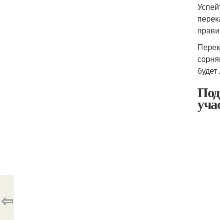
Успей
перек
прави
Перек
сорня
будет
Под
уча
⇦