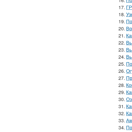
16.
По
17.
ГР
18.
Уз
19.
По
20.
Вр
21.
Ка
22.
Вы
23.
Вы
24.
Вы
25.
По
26.
Ог
27.
Пр
28.
Ко
29.
Ка
30.
Оз
31.
Ка
32.
Ка
33.
Ам
34.
По