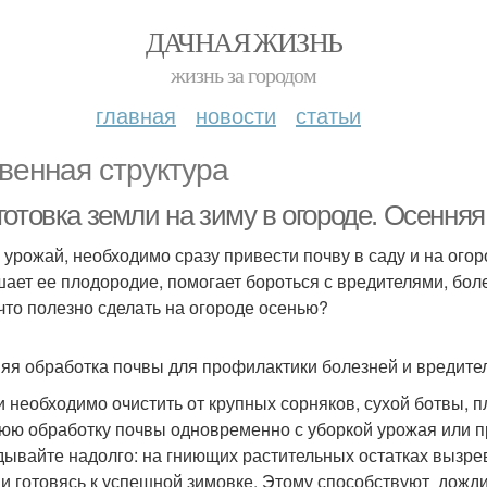
ДАЧНАЯ ЖИЗНЬ
жизнь за городом
главная
новости
статьи
венная структура
отовка земли на зиму в огороде. Осенняя
 урожай, необходимо сразу привести почву в саду и на ого
ает ее плодородие, помогает бороться с вредителями, боле
 что полезно сделать на огороде осенью?
яя обработка почвы для профилактики болезней и вредите
и необходимо очистить от крупных сорняков, сухой ботвы, п
юю обработку почвы одновременно с уборкой урожая или п
дывайте надолго: на гниющих растительных остатках вызре
 и готовясь к успешной зимовке. Этому способствуют дожди,