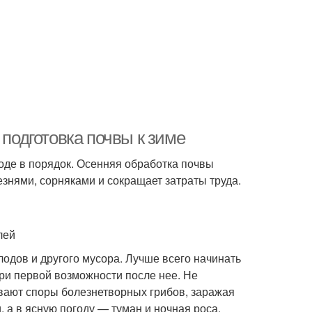
 подготовка почвы к зиме
роде в порядок. Осенняя обработка почвы
знями, сорняками и сокращает затраты труда.
лей
лодов и другого мусора. Лучше всего начинать
ри первой возможности после нее. Не
вают споры болезнетворных грибов, заражая
 а в ясную погоду — туман и ночная роса.