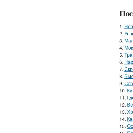
Пос
1.
Hea
2.
Усп
3.
Мал
4.
Мок
5.
Тра
6.
Нар
7.
Скр
8.
Быс
9.
Сла
10.
Ку
11.
Гд
12.
Ве
13.
Хр
14.
Ка
15.
Ос