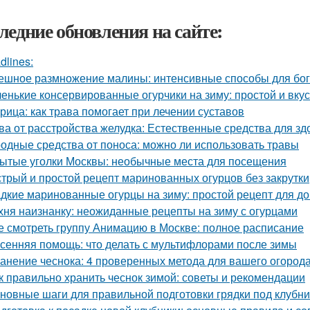
ледние обновления на сайте:
dlines:
ешное размножение малины: интенсивные способы для бог
енькие консервированные огурчики на зиму: простой и вку
рица: как трава помогает при лечении суставов
ва от расстройства желудка: Естественные средства для 
одные средства от поноса: можно ли использовать травы
ытые уголки Москвы: необычные места для посещения
трый и простой рецепт маринованных огурцов без закрутки
дкие маринованные огурцы на зиму: простой рецепт для 
хня наизнанку: неожиданные рецепты на зиму с огурцами
е смотреть группу Анимацию в Москве: полное расписание
сенняя помощь: что делать с мультифлорами после зимы
анение чеснока: 4 проверенных метода для вашего огород
к правильно хранить чеснок зимой: советы и рекомендации
новные шаги для правильной подготовки грядки под клубни