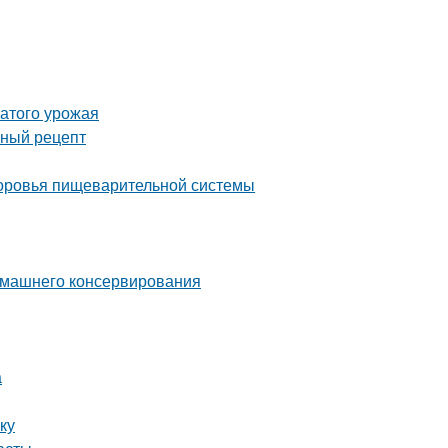
атого урожая
сный рецепт
здоровья пищеварительной системы
домашнего консервирования
а
ку