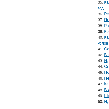
35.
Ка
год
36.
Ре
37.
Пр
38.
Ра
39.
Кр
40.
Ка
услов
41.
Ос
42.
В 
43.
Ид
44.
Ог
45.
По
46.
Не
47.
Ка
48.
В 
49.
Шп
50.
Ид