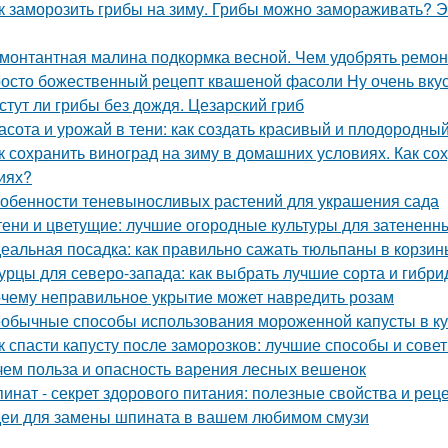
к заморозить грибы на зиму. Грибы можно замораживать? Э
монтантная малина подкормка весной. Чем удобрять ремо
осто божественный рецепт квашеной фасоли Ну очень вку
стут ли грибы без дождя. Цезарский гриб
асота и урожай в тени: как создать красивый и плодородны
к сохранить виноград на зиму в домашних условиях. Как с
иях?
обенности теневыносливых растений для украшения сада
тени и цветущие: лучшие огородные культуры для затененн
еальная посадка: как правильно сажать тюльпаны в корзин
урцы для северо-запада: как выбрать лучшие сорта и гибр
чему неправильное укрытие может навредить розам
обычные способы использования мороженной капусты в к
к спасти капусту после заморозков: лучшие способы и сове
чем польза и опасность варения лесных вешенок
инат - секрет здорового питания: полезные свойства и рец
еи для замены шпината в вашем любимом смузи