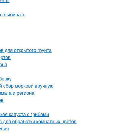
веты
но выбирать
в для открытого грунта
ортов
вья
борку
ый сбор моркови вручную
лимата и региона
ов
кая капуста с грибами
 для обработки комнатных цветов
ения