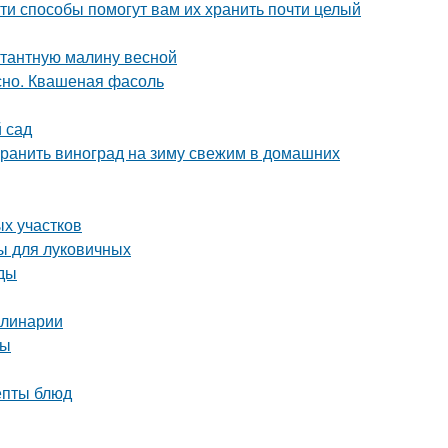
ти способы помогут вам их хранить почти целый
нтантную малину весной
сно. Квашеная фасоль
й сад
охранить виноград на зиму свежим в домашних
ых участков
ы для луковичных
иды
улинарии
ты
епты блюд