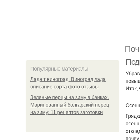
Поч
Подг
Популярные материалы
Убрав
Лада т виноград. Виноград лада
повыш
описание сорта фото отзывы
Итак,
Зеленые перцы на зиму в банках.
Осенн
Маринованный болгарский перец
на зиму: 11 рецептов заготовки
Грядк
осенн
откла
почву