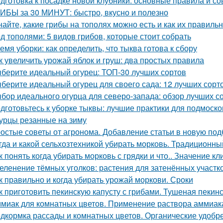
дготовка к посадке новой клубники: основные правила и со
ИБЫ за 30 МИНУТ: быстро, вкусно и полезно
найте, какие грибы на тополях можно есть и как их правиль
д тополями: 5 видов грибов, которые стоит собрать
емя уборки: как определить, что тыква готова к сбору
к увеличить урожай яблок и груш: два простых правила
берите идеальный огурец: ТОП-30 лучших сортов
берите идеальный огурец для своего сада: 12 лучших сорто
бор идеального огурца для северо-запада: обзор лучших с
дготовьтесь к уборке тыквы: лучшие практики для подмоско
урцы резанные на зиму
остые советы от агронома. Добавление статьи в новую под
гда и какой сельхозтехникой убирать морковь. Традиционн
к понять когда убирать морковь с грядки и что.. Значение к
еленение тёмных уголков: растения для затенённых участк
к правильно и когда убирать урожай моркови. Сроки
к приготовить пекинскую капусту с грибами. Тушеная пекинс
миак для комнатных цветов. Применение раствора аммиака
дкормка рассады и комнатных цветов. Органические удобр