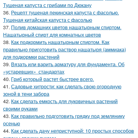
Тушеная капуста с грибами по Дюкану
36.
Рецепт тушеная пекинская капуста с фасолью.
Тушеная китайская капуста с фасолью
37.
Полив домашних цветов нашатырным спиртом.
Нашатырный спирт для комнатных цветов
38.
Как подкормить нашатырным спиртом. Как
правильно приготовить раствор нашатыря (аммиака)
для подкормки растений
39.
Вязать или варить арматуру для фундамента. Об
«устаревших» стандартах
40.
Гриб который растет быстрее всего.
41.
Садовые хитрости: как сделать свою огородную
зоной в тени забора
42.
Как сделать емкость для луковичных растений
своими руками
43.
Как правильно подготовить грядку под землянику
осенью
44.
Как сделать дачу неприступной: 10 простых способов