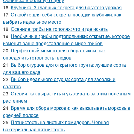
Обнинска в большую сцену
16.
Клубника: 3 главных секрета для богатого урожая
17.
Откройте для себя секреты посадки клубники: как
выбрать идеальное место
18.
Осенние грибы на тополях: что и где искать
19.
Необычные грибы подтопольники: открытие, которое
изменит ваше представление о мире грибов
20.
Перфектный момент для сбора тыквы: как
определить готовность плодов
21.
Выбор огурцов для открытого грунта: лучшие сорта
для вашего сада
22.
Выбор идеального огурца: сорта для засолки и
салатов
23.
Стевия: как вырастить и ухаживать за этим полезным
растением
24.
Время для сбора моркови: как выкапывать морковь в
средней полосе
25.
Пятнистость на листьях помидоров. Черная
бактериальная пятнистость