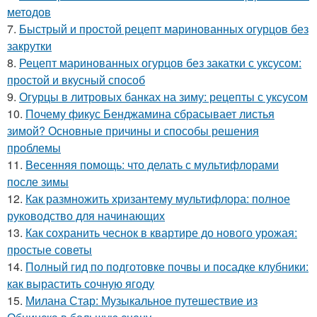
методов
7.
Быстрый и простой рецепт маринованных огурцов без
закрутки
8.
Рецепт маринованных огурцов без закатки с уксусом:
простой и вкусный способ
9.
Огурцы в литровых банках на зиму: рецепты с уксусом
10.
Почему фикус Бенджамина сбрасывает листья
зимой? Основные причины и способы решения
проблемы
11.
Весенняя помощь: что делать с мультифлорами
после зимы
12.
Как размножить хризантему мультифлора: полное
руководство для начинающих
13.
Как сохранить чеснок в квартире до нового урожая:
простые советы
14.
Полный гид по подготовке почвы и посадке клубники:
как вырастить сочную ягоду
15.
Милана Стар: Музыкальное путешествие из