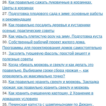
26.
Как правильно сажать луковичные в корзинках.
Цветы в корзинах
27.
Подготовка плодового сада к зиме: основные работы
и рекомендации
28.
Как правильно посадить деревья и кустарники
осенью: практические советы
29.
Как укрыть плетистую розу на зиму. Подготовка куста
30.
Собственный рабочий проект жилого дома.
Программы для проектирования домов самостоятельно
31.
Засолить туршевую фасоль: простой рецепт и
полезные советы
32.
Когда убирать морковь и свеклу и как делать это
правильно. Выбираем сроки сбора урожая –, как
определить их максимально точно?
33.
Как правильно хранить свеклу и морковь. Закладка
урожая: как правильно хранить свеклу и морковь
34.
Как хранить очищенную картошку. 2 Хранение в
домашних условиях
35.
Пекинская капуста с шампиньонами по Дюкану..