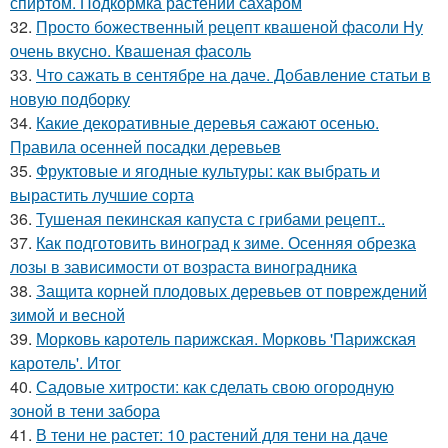
спиртом. Подкормка растений сахаром
32.
Просто божественный рецепт квашеной фасоли Ну
очень вкусно. Квашеная фасоль
33.
Что сажать в сентябре на даче. Добавление статьи в
новую подборку
34.
Какие декоративные деревья сажают осенью.
Правила осенней посадки деревьев
35.
Фруктовые и ягодные культуры: как выбрать и
вырастить лучшие сорта
36.
Тушеная пекинская капуста с грибами рецепт..
37.
Как подготовить виноград к зиме. Осенняя обрезка
лозы в зависимости от возраста виноградника
38.
Защита корней плодовых деревьев от повреждений
зимой и весной
39.
Морковь каротель парижская. Морковь 'Парижская
каротель'. Итог
40.
Садовые хитрости: как сделать свою огородную
зоной в тени забора
41.
В тени не растет: 10 растений для тени на даче