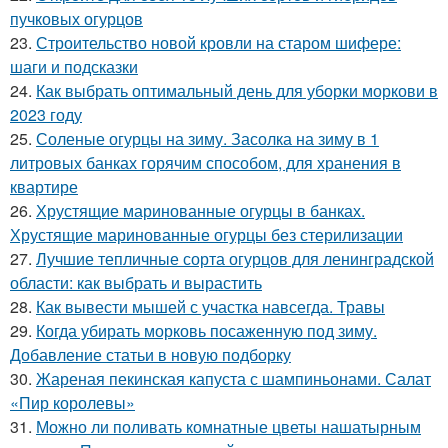
пучковых огурцов
23.
Строительство новой кровли на старом шифере:
шаги и подсказки
24.
Как выбрать оптимальный день для уборки моркови в
2023 году
25.
Соленые огурцы на зиму. Засолка на зиму в 1
литровых банках горячим способом, для хранения в
квартире
26.
Хрустящие маринованные огурцы в банках.
Хрустящие маринованные огурцы без стерилизации
27.
Лучшие тепличные сорта огурцов для ленинградской
области: как выбрать и вырастить
28.
Как вывести мышей с участка навсегда. Травы
29.
Когда убирать морковь посаженную под зиму.
Добавление статьи в новую подборку
30.
Жареная пекинская капуста с шампиньонами. Салат
«Пир королевы»
31.
Можно ли поливать комнатные цветы нашатырным