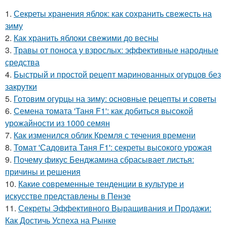
1.
Секреты хранения яблок: как сохранить свежесть на
зиму
2.
Как хранить яблоки свежими до весны
3.
Травы от поноса у взрослых: эффективные народные
средства
4.
Быстрый и простой рецепт маринованных огурцов без
закрутки
5.
Готовим огурцы на зиму: основные рецепты и советы
6.
Семена томата 'Таня F1': как добиться высокой
урожайности из 1000 семян
7.
Как изменился облик Кремля с течения времени
8.
Томат 'Садовита Таня F1': секреты высокого урожая
9.
Почему фикус Бенджамина сбрасывает листья:
причины и решения
10.
Какие современные тенденции в культуре и
искусстве представлены в Пензе
11.
Секреты Эффективного Выращивания и Продажи:
Как Достичь Успеха на Рынке