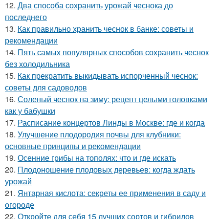
12.
Два способа сохранить урожай чеснока до
последнего
13.
Как правильно хранить чеснок в банке: советы и
рекомендации
14.
Пять самых популярных способов сохранить чеснок
без холодильника
15.
Как прекратить выкидывать испорченный чеснок:
советы для садоводов
16.
Соленый чеснок на зиму: рецепт целыми головками
как у бабушки
17.
Расписание концертов Линды в Москве: где и когда
18.
Улучшение плодородия почвы для клубники:
основные принципы и рекомендации
19.
Осенние грибы на тополях: что и где искать
20.
Плодоношение плодовых деревьев: когда ждать
урожай
21.
Янтарная кислота: секреты ее применения в саду и
огороде
22.
Откройте для себя 15 лучших сортов и гибридов