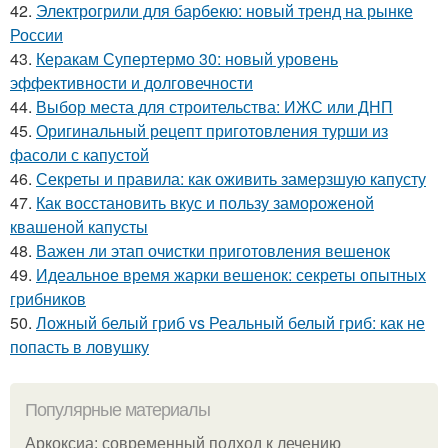
42.
Электрогрили для барбекю: новый тренд на рынке
России
43.
Керакам Супертермо 30: новый уровень
эффективности и долговечности
44.
Выбор места для строительства: ИЖС или ДНП
45.
Оригинальный рецепт приготовления турши из
фасоли с капустой
46.
Секреты и правила: как оживить замерзшую капусту
47.
Как восстановить вкус и пользу замороженой
квашеной капусты
48.
Важен ли этап очистки приготовления вешенок
49.
Идеальное время жарки вешенок: секреты опытных
грибников
50.
Ложный белый гриб vs Реальный белый гриб: как не
попасть в ловушку
Популярные материалы
Аркоксиа: современный подход к лечению