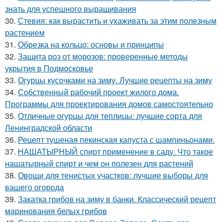
знать для успешного выращивания
30.
Стевия: как вырастить и ухаживать за этим полезным
растением
31.
Обрезка на кольцо: основы и принципы
32.
Защита роз от морозов: проверенные методы
укрытия в Подмосковье
33.
Огурцы кусочками на зиму. Лучшие рецепты на зиму
34.
Собственный рабочий проект жилого дома.
Программы для проектирования домов самостоятельно
35.
Отличные огурцы для теплицы: лучшие сорта для
Ленинградской области
36.
Рецепт тушеная пекинская капуста с шампиньонами.
37.
НАШАТЫРНЫЙ спирт применение в саду. Что такое
нашатырный спирт и чем он полезен для растений
38.
Овощи для тенистых участков: лучшие выборы для
вашего огорода
39.
Закатка грибов на зиму в банки. Классический рецепт
маринования белых грибов