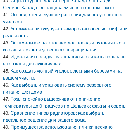
40.
Сорта огурцов для Северо-Запада. Сорта для
Северо-Запада, выращиваемые в открытом грунте
41.
Огород в тени: лучшие растения для полутенистых
участков
42.
Устойчива ли кукуруза к заморозкам осенью: миф или
реальность
43.
Оптимальное расстояние для посадки луковичных в
корзины: секреты успешного выращивания
44.
Идеальная посадка: как правильно сажать тюльпаны
в корзины для луковичных
45.
Как создать уютный уголок с лесными березами на
вашем участке
46.
Как выбрать и установить систему резервного
питания для дома
47.
Розы спокойно выдерживают понижение
температуры до 0 градусов по Цельсию: факты и советы
48.
Сравнение типов радиаторов: как выбрать
идеальное решение для вашего дома
49.
Преимущества использования плитки песчано