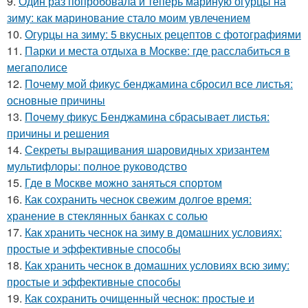
9.
Один раз попробовала и теперь мариную огурцы на
зиму: как маринование стало моим увлечением
10.
Огурцы на зиму: 5 вкусных рецептов с фотографиями
11.
Парки и места отдыха в Москве: где расслабиться в
мегаполисе
12.
Почему мой фикус бенджамина сбросил все листья:
основные причины
13.
Почему фикус Бенджамина сбрасывает листья:
причины и решения
14.
Секреты выращивания шаровидных хризантем
мультифлоры: полное руководство
15.
Где в Москве можно заняться спортом
16.
Как сохранить чеснок свежим долгое время:
хранение в стеклянных банках с солью
17.
Как хранить чеснок на зиму в домашних условиях:
простые и эффективные способы
18.
Как хранить чеснок в домашних условиях всю зиму:
простые и эффективные способы
19.
Как сохранить очищенный чеснок: простые и