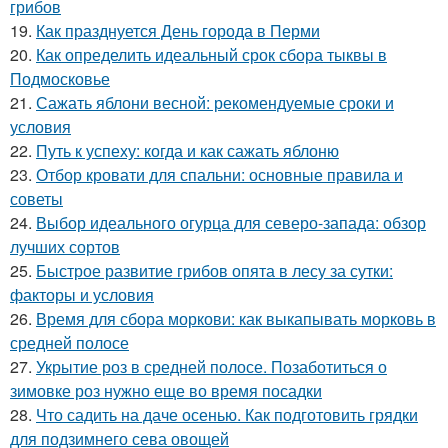
грибов
19.
Как празднуется День города в Перми
20.
Как определить идеальный срок сбора тыквы в
Подмосковье
21.
Сажать яблони весной: рекомендуемые сроки и
условия
22.
Путь к успеху: когда и как сажать яблоню
23.
Отбор кровати для спальни: основные правила и
советы
24.
Выбор идеального огурца для северо-запада: обзор
лучших сортов
25.
Быстрое развитие грибов опята в лесу за сутки:
факторы и условия
26.
Время для сбора моркови: как выкапывать морковь в
средней полосе
27.
Укрытие роз в средней полосе. Позаботиться о
зимовке роз нужно еще во время посадки
28.
Что садить на даче осенью. Как подготовить грядки
для подзимнего сева овощей