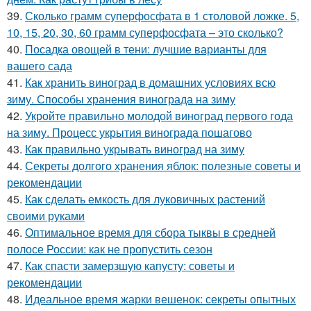
39.
Сколько грамм суперфосфата в 1 столовой ложке. 5,
10, 15, 20, 30, 60 грамм суперфосфата – это сколько?
40.
Посадка овощей в тени: лучшие варианты для
вашего сада
41.
Как хранить виноград в домашних условиях всю
зиму. Способы хранения винограда на зиму
42.
Укройте правильно молодой виноград первого года
на зиму. Процесс укрытия винограда пошагово
43.
Как правильно укрывать виноград на зиму
44.
Секреты долгого хранения яблок: полезные советы и
рекомендации
45.
Как сделать емкость для луковичных растений
своими руками
46.
Оптимальное время для сбора тыквы в средней
полосе России: как не пропустить сезон
47.
Как спасти замерзшую капусту: советы и
рекомендации
48.
Идеальное время жарки вешенок: секреты опытных