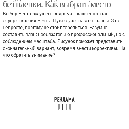
без пленки. Как выбрать место
Выбор места будущего водоема – ключевой этап
осуществления мечты. Нужно учесть все нюансы. Это
Пруд на болотистом
непросто, поэтому не стоит торопиться. Разумно
Естественный пруд
участке
составить план: необязательно профессиональный, но с
соблюдением масштаба. Рисунок поможет представить
окончательный вариант, вовремя внести коррективы. На
что обратить внимание?
Пруд без плёнки