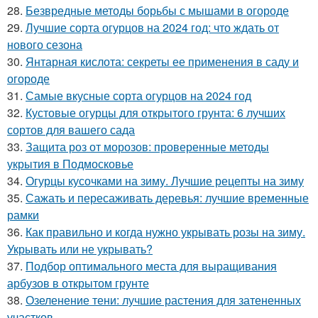
28.
Безвредные методы борьбы с мышами в огороде
29.
Лучшие сорта огурцов на 2024 год: что ждать от
нового сезона
30.
Янтарная кислота: секреты ее применения в саду и
огороде
31.
Самые вкусные сорта огурцов на 2024 год
32.
Кустовые огурцы для открытого грунта: 6 лучших
сортов для вашего сада
33.
Защита роз от морозов: проверенные методы
укрытия в Подмосковье
34.
Огурцы кусочками на зиму. Лучшие рецепты на зиму
35.
Сажать и пересаживать деревья: лучшие временные
рамки
36.
Как правильно и когда нужно укрывать розы на зиму.
Укрывать или не укрывать?
37.
Подбор оптимального места для выращивания
арбузов в открытом грунте
38.
Озеленение тени: лучшие растения для затененных
участков