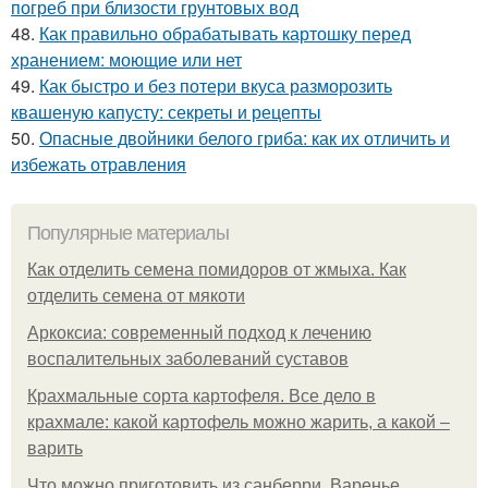
погреб при близости грунтовых вод
48.
Как правильно обрабатывать картошку перед
хранением: моющие или нет
49.
Как быстро и без потери вкуса разморозить
квашеную капусту: секреты и рецепты
50.
Опасные двойники белого гриба: как их отличить и
избежать отравления
Популярные материалы
Как отделить семена помидоров от жмыха. Как
отделить семена от мякоти
Аркоксиа: современный подход к лечению
воспалительных заболеваний суставов
Крахмальные сорта картофеля. Все дело в
крахмале: какой картофель можно жарить, а какой –
варить
Что можно приготовить из санберри. Варенье,