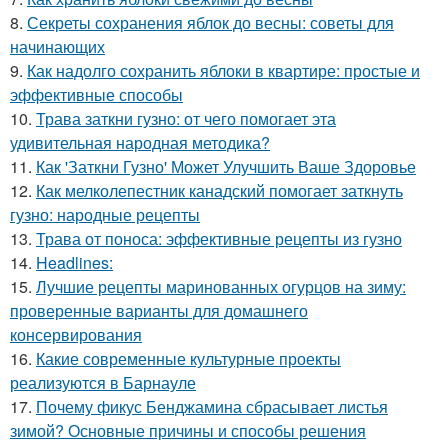
8.
Секреты сохранения яблок до весны: советы для
начинающих
9.
Как надолго сохранить яблоки в квартире: простые и
эффективные способы
10.
Трава заткни гузно: от чего помогает эта
удивительная народная методика?
11.
Как 'Заткни Гузно' Может Улучшить Ваше Здоровье
12.
Как мелколепестник канадский помогает заткнуть
гузно: народные рецепты
13.
Трава от поноса: эффективные рецепты из гузно
14.
Headlines:
15.
Лучшие рецепты маринованных огурцов на зиму:
проверенные варианты для домашнего
консервирования
16.
Какие современные культурные проекты
реализуются в Барнауле
17.
Почему фикус Бенджамина сбрасывает листья
зимой? Основные причины и способы решения