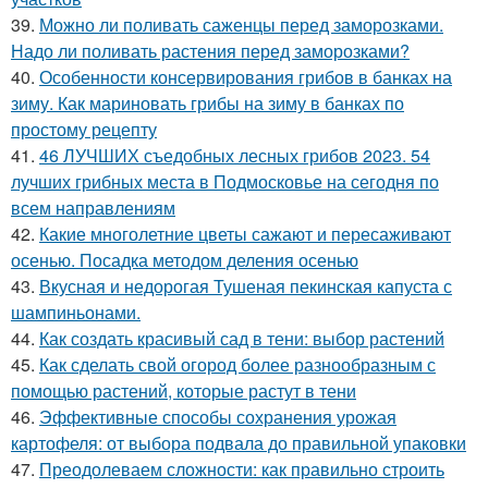
39.
Можно ли поливать саженцы перед заморозками.
Надо ли поливать растения перед заморозками?
40.
Особенности консервирования грибов в банках на
зиму. Как мариновать грибы на зиму в банках по
простому рецепту
41.
46 ЛУЧШИХ съедобных лесных грибов 2023. 54
лучших грибных места в Подмосковье на сегодня по
всем направлениям
42.
Какие многолетние цветы сажают и пересаживают
осенью. Посадка методом деления осенью
43.
Вкусная и недорогая Тушеная пекинская капуста с
шампиньонами.
44.
Как создать красивый сад в тени: выбор растений
45.
Как сделать свой огород более разнообразным с
помощью растений, которые растут в тени
46.
Эффективные способы сохранения урожая
картофеля: от выбора подвала до правильной упаковки
47.
Преодолеваем сложности: как правильно строить