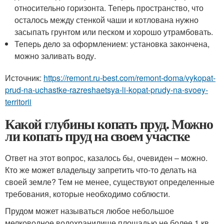
относительно горизонта. Теперь пространство, что
осталось между стенкой чаши и котлована нужно
засыпать грунтом или песком и хорошо утрамбовать.
Теперь дело за оформлением: установка закончена,
можно заливать воду.
Источник:
https://remont.ru-best.com/remont-doma/vykopat-
prud-na-uchastke-razreshaetsya-li-kopat-prudy-na-svoey-
territorii
Какой глубины копать пруд. Можно
ли копать пруд на своем участке
Ответ на этот вопрос, казалось бы, очевиден – можно.
Кто же может владельцу запретить что-то делать на
своей земле? Тем не менее, существуют определенные
требования, которые необходимо соблюсти.
Прудом может называться любое небольшое
мелководное водохранилище площадью не более 1 кв.