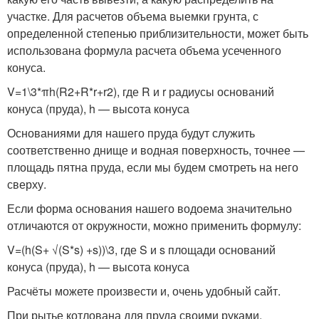
участке. Для расчетов объема выемки грунта, с
определенной степенью приблизительности, может быть
использована формула расчета объема усеченного
конуса.
V=1\3*πh(R
2
+R*r+r
2
), где R и r радиусы оснований
конуса (пруда), h — высота конуса
Основаниями для нашего пруда будут служить
соответственно днище и водная поверхность, точнее —
площадь пятна пруда, если мы будем смотреть на него
сверху.
Если форма основания нашего водоема значительно
отличаются от окружности, можно применить формулу:
V=(h(S+ √(S*s) +s))\3, где S и s площади оснований
конуса (пруда), h — высота конуса
Расчёты можете произвести и, очень удобный сайт.
При рытье котлована для пруда своими руками,