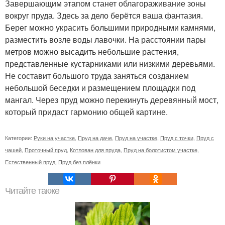
Завершающим этапом станет облагораживание зоны
вокруг пруда. Здесь за дело берётся ваша фантазия.
Берег можно украсить большими природными камнями,
разместить возле воды лавочки. На расстоянии пары
метров можно высадить небольшие растения,
представленные кустарниками или низкими деревьями.
Не составит большого труда заняться созданием
небольшой беседки и размещением площадки под
мангал. Через пруд можно перекинуть деревянный мост,
который придаст гармонию общей картине.
Категории:
Руки на участке
,
Пруд на даче
,
Пруд на участке
,
Пруд с точки
,
Пруд с
чашей
,
Проточный пруд
,
Котлован для пруда
,
Пруд на болотистом участке
,
Естественный пруд
,
Пруд без плёнки
Читайте также