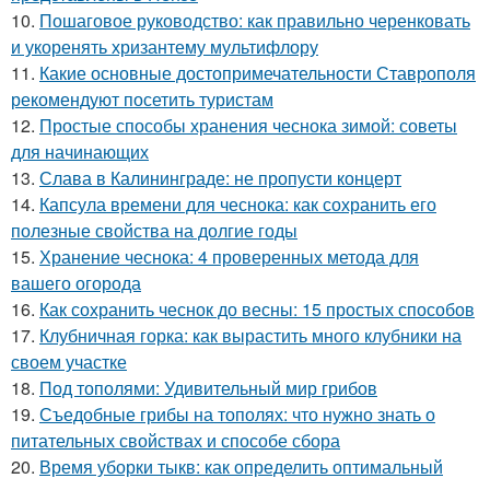
10.
Пошаговое руководство: как правильно черенковать
и укоренять хризантему мультифлору
11.
Какие основные достопримечательности Ставрополя
рекомендуют посетить туристам
12.
Простые способы хранения чеснока зимой: советы
для начинающих
13.
Слава в Калининграде: не пропусти концерт
14.
Капсула времени для чеснока: как сохранить его
полезные свойства на долгие годы
15.
Хранение чеснока: 4 проверенных метода для
вашего огорода
16.
Как сохранить чеснок до весны: 15 простых способов
17.
Клубничная горка: как вырастить много клубники на
своем участке
18.
Под тополями: Удивительный мир грибов
19.
Съедобные грибы на тополях: что нужно знать о
питательных свойствах и способе сбора
20.
Время уборки тыкв: как определить оптимальный