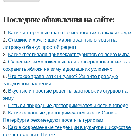
Последние обновления на сайте:
1.
Какие интересные факты о московских парках и садах
2.
Сладкие и хрустящие маринованные огурцы на
литровую банку: простой рецепт
3.
Какие фестивали привлекают туристов со всего мира
4.
Сушёные, замороженные или консервированные: как
сохранить яблоки на зиму в домашних условиях
5.
Что такое трава 'заткни гузно'? Узнайте правду о
загадочном растении
6.
Вкусные и простые рецепты заготовок из огурцов на
зиму
7.
Есть ли природные достопримечательности в городе
8.
Какие основные достопримечательности Санкт-
Петербурга рекомендуют посетить туристам
9.
Какие современные тенденции в культуре и искусстве
представлены в Пензе