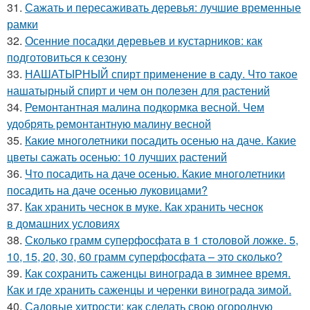
31.
Сажать и пересаживать деревья: лучшие временные
рамки
32.
Осенние посадки деревьев и кустарников: как
подготовиться к сезону
33.
НАШАТЫРНЫЙ спирт применение в саду. Что такое
нашатырный спирт и чем он полезен для растений
34.
Ремонтантная малина подкормка весной. Чем
удобрять ремонтантную малину весной
35.
Какие многолетники посадить осенью на даче. Какие
цветы сажать осенью: 10 лучших растений
36.
Что посадить на даче осенью. Какие многолетники
посадить на даче осенью луковицами?
37.
Как хранить чеснок в муке. Как хранить чеснок
в домашних условиях
38.
Сколько грамм суперфосфата в 1 столовой ложке. 5,
10, 15, 20, 30, 60 грамм суперфосфата – это сколько?
39.
Как сохранить саженцы винограда в зимнее время.
Как и где хранить саженцы и черенки винограда зимой.
40.
Садовые хитрости: как сделать свою огородную