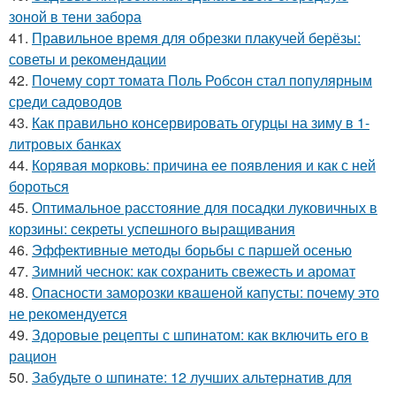
зоной в тени забора
41.
Правильное время для обрезки плакучей берёзы:
советы и рекомендации
42.
Почему сорт томата Поль Робсон стал популярным
среди садоводов
43.
Как правильно консервировать огурцы на зиму в 1-
литровых банках
44.
Корявая морковь: причина ее появления и как с ней
бороться
45.
Оптимальное расстояние для посадки луковичных в
корзины: секреты успешного выращивания
46.
Эффективные методы борьбы с паршей осенью
47.
Зимний чеснок: как сохранить свежесть и аромат
48.
Опасности заморозки квашеной капусты: почему это
не рекомендуется
49.
Здоровые рецепты с шпинатом: как включить его в
рацион
50.
Забудьте о шпинате: 12 лучших альтернатив для