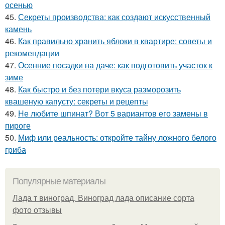
осенью
45.
Секреты производства: как создают искусственный
камень
46.
Как правильно хранить яблоки в квартире: советы и
рекомендации
47.
Осенние посадки на даче: как подготовить участок к
зиме
48.
Как быстро и без потери вкуса разморозить
квашеную капусту: секреты и рецепты
49.
Не любите шпинат? Вот 5 вариантов его замены в
пироге
50.
Миф или реальность: откройте тайну ложного белого
гриба
Популярные материалы
Лада т виноград. Виноград лада описание сорта
фото отзывы