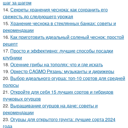
шаг за шагом
14.
Секреты хранения чеснока: как сохранить его
свежесть до следующего урожая
15.
Хранение чеснока в стеклянных банках: советы и
рекомендации
16.
Как приготовить идеальный соленый чеснок: простой
рецепт
17.
Просто и эффективно: лучшие способы посадки
клубники
18.
Осенние грибы на тополях: что и где искать
19.
Оркестр CAGMO Рязань: музыканты и дирижеры
20.
Выбор идеального огурца: топ-10 сортов для средней
полосы
21.
Откройте для себя 15 лучших сортов и гибридов
пучковых огурцов
22.
Выращивание огурцов на даче: советы и
рекомендации
23.
Огурцы для открытого грунта: лучшие сорта 2024
года