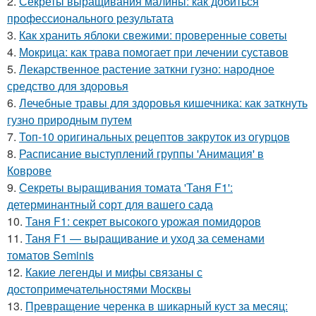
2.
Секреты выращивания малины: как добиться
профессионального результата
3.
Как хранить яблоки свежими: проверенные советы
4.
Мокрица: как трава помогает при лечении суставов
5.
Лекарственное растение заткни гузно: народное
средство для здоровья
6.
Лечебные травы для здоровья кишечника: как заткнуть
гузно природным путем
7.
Топ-10 оригинальных рецептов закруток из огурцов
8.
Расписание выступлений группы 'Анимация' в
Коврове
9.
Секреты выращивания томата 'Таня F1':
детерминантный сорт для вашего сада
10.
Таня F1: секрет высокого урожая помидоров
11.
Таня F1 — выращивание и уход за семенами
томатов Seminis
12.
Какие легенды и мифы связаны с
достопримечательностями Москвы
13.
Превращение черенка в шикарный куст за месяц: