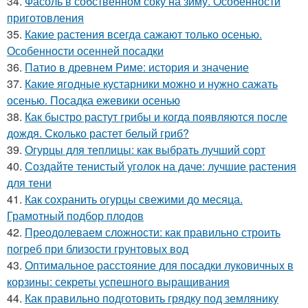
34.
Фасоль в собственном соку на зиму. Особенности
приготовления
35.
Какие растения всегда сажают только осенью.
Особенности осенней посадки
36.
Патио в древнем Риме: история и значение
37.
Какие ягодные кустарники можно и нужно сажать
осенью. Посадка ежевики осенью
38.
Как быстро растут грибы и когда появляются после
дождя. Сколько растет белый гриб?
39.
Огурцы для теплицы: как выбрать лучший сорт
40.
Создайте тенистый уголок на даче: лучшие растения
для тени
41.
Как сохранить огурцы свежими до месяца.
Грамотный подбор плодов
42.
Преодолеваем сложности: как правильно строить
погреб при близости грунтовых вод
43.
Оптимальное расстояние для посадки луковичных в
корзины: секреты успешного выращивания
44.
Как правильно подготовить грядку под землянику