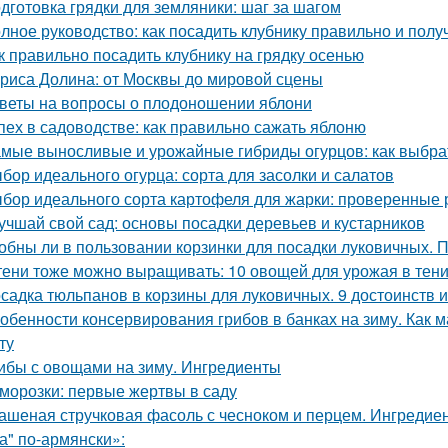
дготовка грядки для земляники: шаг за шагом
лное руководство: как посадить клубнику правильно и пол
к правильно посадить клубнику на грядку осенью
риса Долина: от Москвы до мировой сцены
веты на вопросы о плодоношении яблони
пех в садоводстве: как правильно сажать яблоню
мые выносливые и урожайные гибриды огурцов: как выбрат
бор идеального огурца: сорта для засолки и салатов
бор идеального сорта картофеля для жарки: проверенные 
учшай свой сад: основы посадки деревьев и кустарников
обны ли в пользовании корзинки для посадки луковичных. 
тени тоже можно выращивать: 10 овощей для урожая в тен
садка тюльпанов в корзины для луковичных. 9 достоинств 
обенности консервирования грибов в банках на зиму. Как м
ту
ибы с овощами на зиму. Ингредиенты
морозки: первые жертвы в саду
ашеная стручковая фасоль с чесноком и перцем. Ингреди
а" по-армянски»: