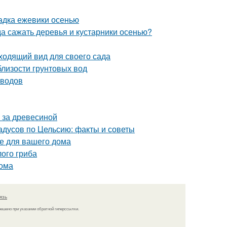
адка ежевики осенью
да сажать деревья и кустарники осенью?
ходящий вид для своего сада
близости грунтовых вод
оводов
 за древесиной
дусов по Цельсию: факты и советы
е для вашего дома
ого гриба
дома
язь
решено при указании обратной гиперссылки.