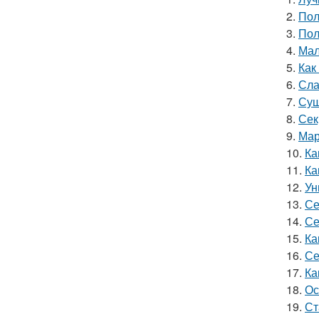
2.
Пол
3.
Пол
4.
Мал
5.
Как
6.
Сла
7.
Суш
8.
Сек
9.
Мар
10.
Ка
11.
Ка
12.
Ун
13.
Се
14.
Се
15.
Ка
16.
Се
17.
Ка
18.
Ос
19.
Ст