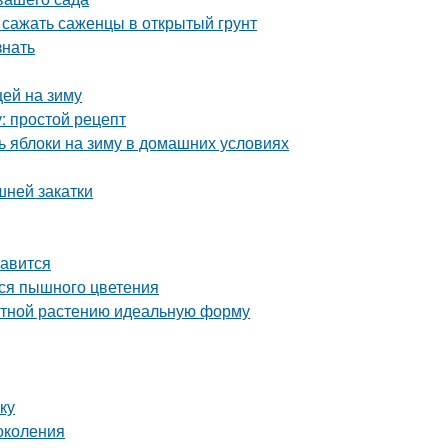
 сажать саженцы в открытый грунт
знать
цей на зиму
: простой рецепт
 яблоки на зиму в домашних условиях
шней закатки
равится
ься пышного цветения
атной растению идеальную форму
ку
околения