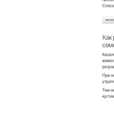
Спосо
читат
Как
сем
Казал
жимол
резул
При п
утрат
Тем н
кусти