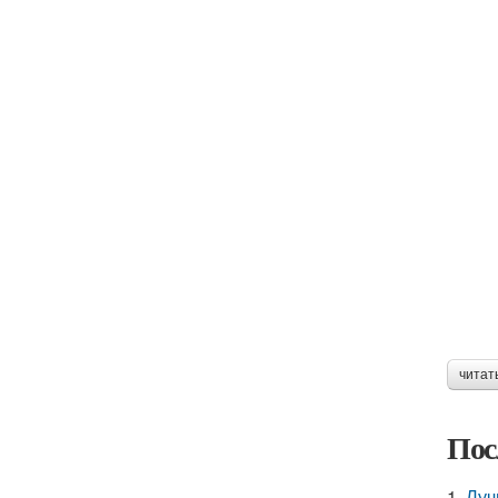
читат
Пос
1.
Луч