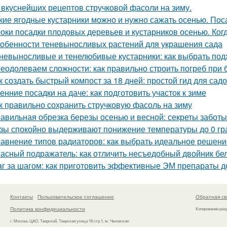
 вкуснейших рецептов стручковой фасоли на зиму.
кие ягодные кустарники можно и нужно сажать осенью. Пос
оки посадки плодовых деревьев и кустарников осенью. Ког
обенности теневыносливых растений для украшения сада
невыносливые и тенелюбивые кустарники: как выбрать под
еодолеваем сложности: как правильно строить погреб при 
к создать быстрый компост за 18 дней: простой гид для сад
енние посадки на даче: как подготовить участок к зиме
к правильно сохранить стручковую фасоль на зиму
авильная обрезка березы осенью и весной: секреты заботы
зы спокойно выдерживают понижение температуры до 0 гра
авнение типов радиаторов: как выбрать идеальное решени
асный подражатель: как отличить несъедобный двойник бел
г за шагом: как приготовить эффективные ЭМ препараты 
Контакты
Пользовательское соглашение
Обратная св
Политика конфидециальности
Копирование раз
г. Москва, ЦАО, Тверской, Тверская улица 16 стр.1, м. Чеховская