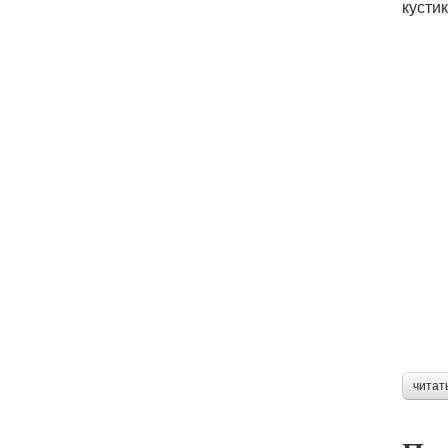
кусти
читат