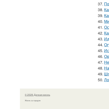
37.
По
38.
Ка
39.
Ка
40.
Ми
41.
Ос
42.
Ка
43.
Ид
44.
Ог
45.
Ис
46.
Ор
47.
Не
48.
На
49.
Шп
50.
Ло
© 2026 Дачная жизнь
Жизнь за городом