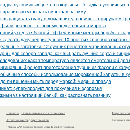
садка луковичных цветов в корзины. Посадка луковичных в
к правильно укрывать виноград на зиму
к выращивать гуаву в домашних условиях — приручаем тро
ф или реальность: почему редька боится мороза
енний уход за яблоней: эффективные методы борьбы с па
к сделать дачу неприступной: 10 простых способов охраны
еальные заготовки: 12 лучших рецептов маринованных огу
урцы для северо-запада: как выбрать лучшие сорта и гибр
следование: какая температура является смертельной для 
игинальный рецепт приготовления турши из фасоли с капу
обычные способы использования мороженной капусты в к
до ли вешенки мыть перед жаркой: мифы и правда
инат: супер-продукт для похудения и здоровья
жный vs настоящий белый: как распознать разницу
Контакты
Пользовательское соглашение
Обратная св
Политика конфидециальности
Копирование раз
г. Москва, ЦАО, Тверской, Тверская улица 16 стр.1, м. Чеховская