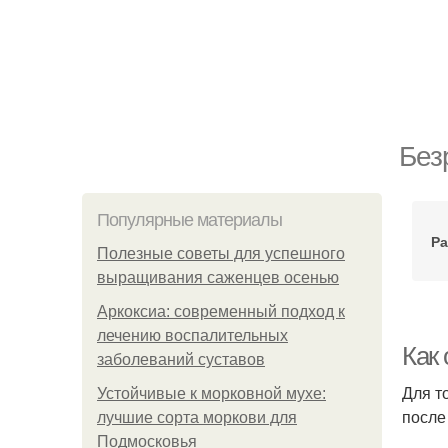
Без
Популярные материалы
Р
Полезные советы для успешного
выращивания саженцев осенью
Аркоксиа: современный подход к
лечению воспалительных
Как 
заболеваний суставов
Для т
Устойчивые к морковной мухе:
после
лучшие сорта моркови для
Подмосковья