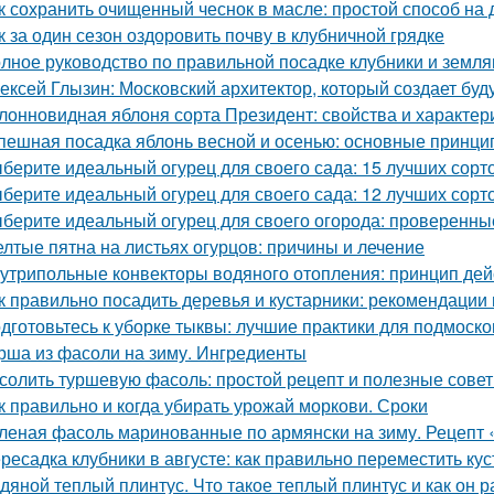
к сохранить очищенный чеснок в масле: простой способ на
к за один сезон оздоровить почву в клубничной грядке
лное руководство по правильной посадке клубники и земля
ексей Глызин: Московский архитектор, который создает бу
лонновидная яблоня сорта Президент: свойства и характер
пешная посадка яблонь весной и осенью: основные принци
берите идеальный огурец для своего сада: 15 лучших сорто
берите идеальный огурец для своего сада: 12 лучших сорто
берите идеальный огурец для своего огорода: проверенны
лтые пятна на листьях огурцов: причины и лечение
утрипольные конвекторы водяного отопления: принцип де
к правильно посадить деревья и кустарники: рекомендации
дготовьтесь к уборке тыквы: лучшие практики для подмоско
рша из фасоли на зиму. Ингредиенты
солить туршевую фасоль: простой рецепт и полезные сове
к правильно и когда убирать урожай моркови. Сроки
леная фасоль маринованные по армянски на зиму. Рецепт 
ресадка клубники в августе: как правильно переместить ку
дяной теплый плинтус. Что такое теплый плинтус и как он р