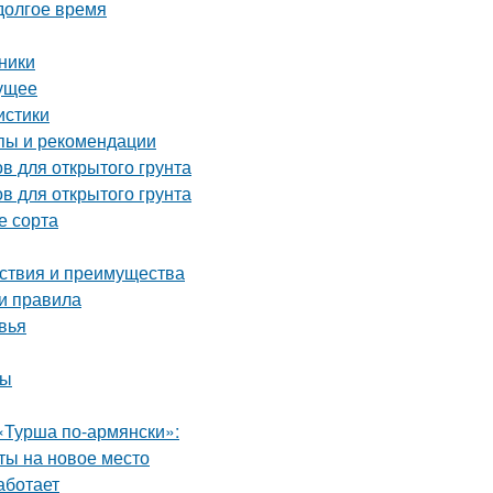
 долгое время
ники
дущее
истики
пы и рекомендации
в для открытого грунта
в для открытого грунта
е сорта
йствия и преимущества
 и правила
вья
ты
«Турша по-армянски»:
сты на новое место
аботает