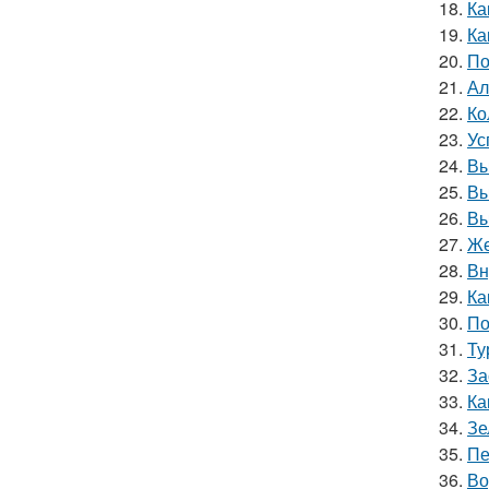
18.
Ка
19.
Ка
20.
По
21.
Ал
22.
Ко
23.
Ус
24.
Вы
25.
Вы
26.
Вы
27.
Же
28.
Вн
29.
Ка
30.
По
31.
Ту
32.
За
33.
Ка
34.
Зе
35.
Пе
36.
Во