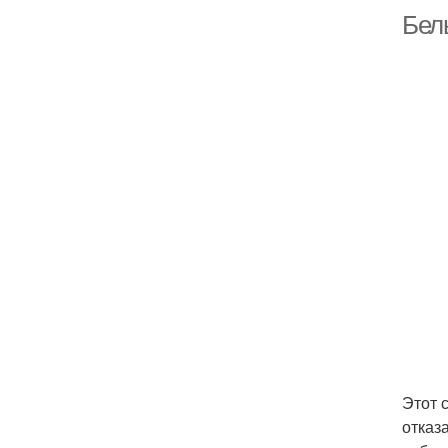
Бел
Этот 
отказ