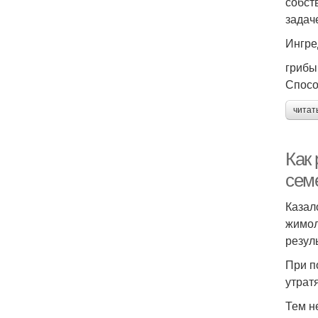
собст
задач
Ингре
грибы
Спосо
читат
Как
сем
Казал
жимол
резул
При п
утрат
Тем н