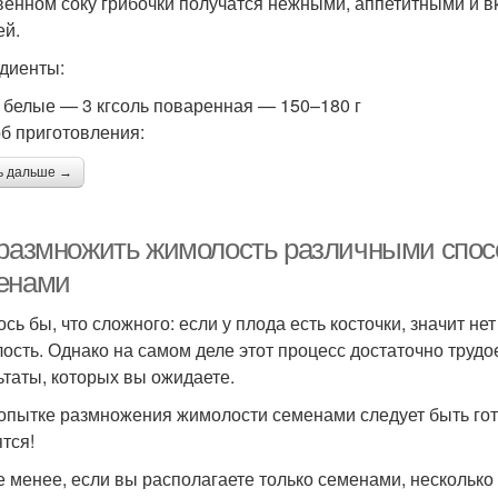
венном соку грибочки получатся нежными, аппетитными и в
ей.
диенты:
 белые — 3 кгсоль поваренная — 150–180 г
б приготовления:
ь дальше →
 размножить жимолость различными спо
енами
ось бы, что сложного: если у плода есть косточки, значит н
ость. Однако на самом деле этот процесс достаточно трудое
ьтаты, которых вы ожидаете.
опытке размножения жимолости семенами следует быть гото
ятся!
е менее, если вы располагаете только семенами, нескольк