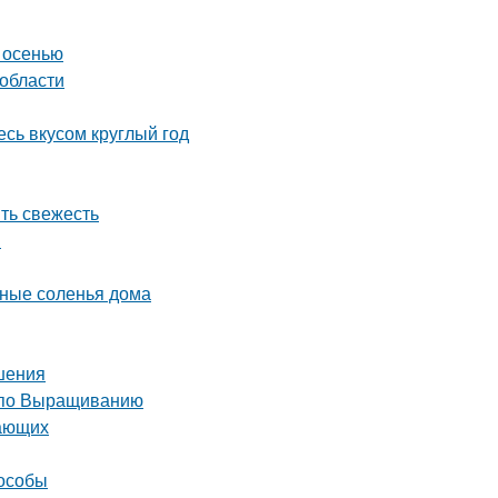
 осенью
 области
сь вкусом круглый год
ить свежесть
ы
сные соленья дома
шения
 по Выращиванию
нающих
пособы