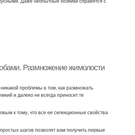
кусными. Даже неопытные хозяйки справятся с
собами. Размножение жимолости
ет никакой проблемы в том, как размножать
мкий и далеко не всегда приносит те
вым к тому, что все ее селекционные свойства
о простых шагов позволят вам получить первые