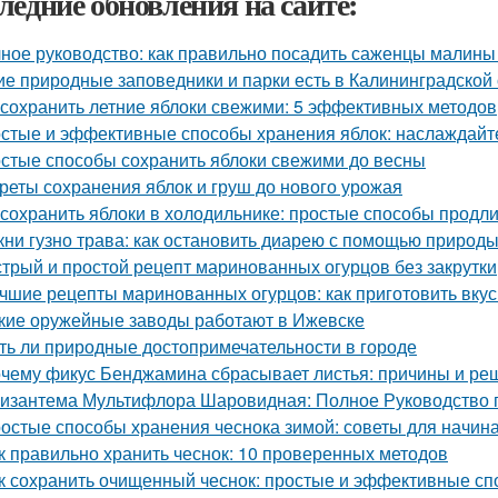
ледние обновления на сайте:
ное руководство: как правильно посадить саженцы малины
ие природные заповедники и парки есть в Калининградской
 сохранить летние яблоки свежими: 5 эффективных методов
стые и эффективные способы хранения яблок: наслаждайте
стые способы сохранить яблоки свежими до весны
реты сохранения яблок и груш до нового урожая
 сохранить яблоки в холодильнике: простые способы продл
кни гузно трава: как остановить диарею с помощью природ
трый и простой рецепт маринованных огурцов без закрутки
чшие рецепты маринованных огурцов: как приготовить вку
кие оружейные заводы работают в Ижевске
ть ли природные достопримечательности в городе
чему фикус Бенджамина сбрасывает листья: причины и ре
изантема Мультифлора Шаровидная: Полное Руководство
остые способы хранения чеснока зимой: советы для начи
к правильно хранить чеснок: 10 проверенных методов
к сохранить очищенный чеснок: простые и эффективные с