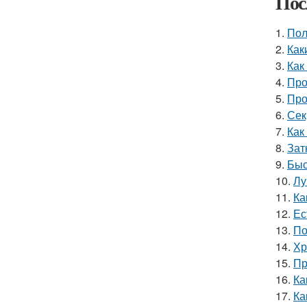
Пос
1.
Пол
2.
Как
3.
Как
4.
Про
5.
Про
6.
Сек
7.
Как
8.
Зат
9.
Быс
10.
Лу
11.
Ка
12.
Ес
13.
По
14.
Хр
15.
Пр
16.
Ка
17.
Ка