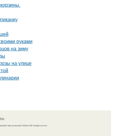
 корзины.
пиканку
ршей
 своими руками
рцов на зиму
иды
розы на улице
стой
улинарии
язь
решено при указании обратной гиперссылки.