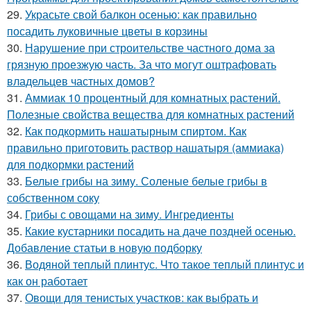
29.
Украсьте свой балкон осенью: как правильно
посадить луковичные цветы в корзины
30.
Нарушение при строительстве частного дома за
грязную проезжую часть. За что могут оштрафовать
владельцев частных домов?
31.
Аммиак 10 процентный для комнатных растений.
Полезные свойства вещества для комнатных растений
32.
Как подкормить нашатырным спиртом. Как
правильно приготовить раствор нашатыря (аммиака)
для подкормки растений
33.
Белые грибы на зиму. Соленые белые грибы в
собственном соку
34.
Грибы с овощами на зиму. Ингредиенты
35.
Какие кустарники посадить на даче поздней осенью.
Добавление статьи в новую подборку
36.
Водяной теплый плинтус. Что такое теплый плинтус и
как он работает
37.
Овощи для тенистых участков: как выбрать и