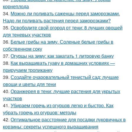
корнеплода
34.
Можно ли поливать саженцы перед заморозками.
Надо ли поливать растения перед заморозками?
35.
Освободите свой огород от тени: 8 лучших овощей
для теневых участков
36.
Белые грибы на зиму. Соленые белые грибы в
собственном соку
37.
Огурцы на зиму: как закатать 1 литровую банку
38.
Как выращивать гуаву в домашних условиях —
приручаем тропиканку
39.
Создайте очаровательный тенистый сад: лучшие
овощи и цветы для тени
40.
Оранжерея в тени: лучшие растения для укрытых
участков
41.
Убираем горечь из огурцов легко и быстро. Как
убрать горечь из огурцов: методы
42.
Оптимальное расстояние для посадки луковичных в
корзины: секреты успешного выращивания