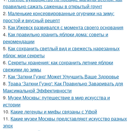
правильно сажать саженцы в открытый грунт
2.
Маленькие консервированные огурчики на зиму:
простой и вкусный рецепт
3.
Как Ижевск развивался с момента своего основания
4.
Как правильно хранить яблоки дома: советы и
рекомендации
5.
Как сохранить светлый вид и свежесть нарезанных
яблок: мои секреты
6.
Секреты хранения: как сохранить летние яблоки
свежими до зимы
7.
Как 'Заткни Гузно' Может Улучшить Ваше Здоровье
8.
Трава 'Заткни Гузно': Как Правильно Заваривать для
Максимальной Эффективности
9.
Музеи Москвы: путешествие в мир искусства и
истории
10.
Какие легенды и мифы связаны с Уфой
11.
Какие музеи Москвы представляют искусство разных
эпох