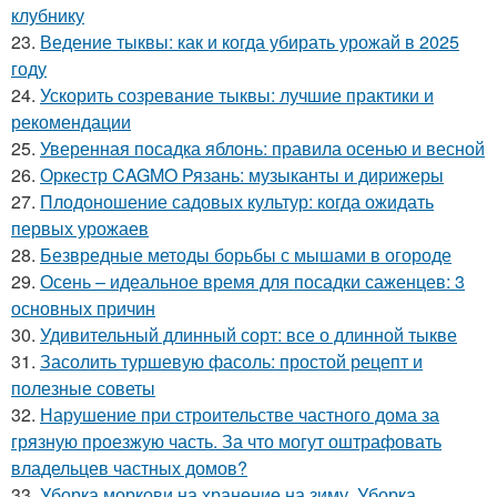
клубнику
23.
Ведение тыквы: как и когда убирать урожай в 2025
году
24.
Ускорить созревание тыквы: лучшие практики и
рекомендации
25.
Уверенная посадка яблонь: правила осенью и весной
26.
Оркестр CAGMO Рязань: музыканты и дирижеры
27.
Плодоношение садовых культур: когда ожидать
первых урожаев
28.
Безвредные методы борьбы с мышами в огороде
29.
Осень – идеальное время для посадки саженцев: 3
основных причин
30.
Удивительный длинный сорт: все о длинной тыкве
31.
Засолить туршевую фасоль: простой рецепт и
полезные советы
32.
Нарушение при строительстве частного дома за
грязную проезжую часть. За что могут оштрафовать
владельцев частных домов?
33.
Уборка моркови на хранение на зиму. Уборка