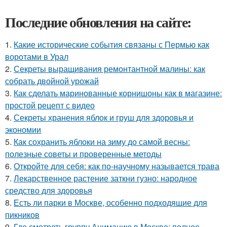
Последние обновления на сайте:
1.
Какие исторические события связаны с Пермью как
воротами в Урал
2.
Секреты выращивания ремонтантной малины: как
собрать двойной урожай
3.
Как сделать маринованные корнишоны как в магазине:
простой рецепт с видео
4.
Секреты хранения яблок и груш для здоровья и
экономии
5.
Как сохранить яблоки на зиму до самой весны:
полезные советы и проверенные методы
6.
Откройте для себя: как по-научному называется трава
7.
Лекарственное растение заткни гузно: народное
средство для здоровья
8.
Есть ли парки в Москве, особенно подходящие для
пикников
9.
Где смотреть группу Анимацию в Москве: полное