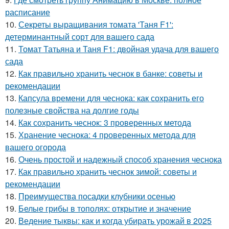
расписание
10.
Секреты выращивания томата 'Таня F1':
детерминантный сорт для вашего сада
11.
Томат Татьяна и Таня F1: двойная удача для вашего
сада
12.
Как правильно хранить чеснок в банке: советы и
рекомендации
13.
Капсула времени для чеснока: как сохранить его
полезные свойства на долгие годы
14.
Как сохранить чеснок: 3 проверенных метода
15.
Хранение чеснока: 4 проверенных метода для
вашего огорода
16.
Очень простой и надежный способ хранения чеснока
17.
Как правильно хранить чеснок зимой: советы и
рекомендации
18.
Преимущества посадки клубники осенью
19.
Белые грибы в тополях: открытие и значение
20.
Ведение тыквы: как и когда убирать урожай в 2025