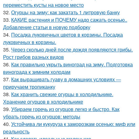
переместить кусты на новое место
32.
Огурцы на зиму: как закатать 1 литровую банку
33.
КАКИЕ растения и ПОЧЕМУ надо сажать осенью..
Добавление статьи в новую подборку
34.
Посадка луковичных цветов в корзины. Посадка
луковичных в корзины.
35.
Через сколько дней после дождя появляются грибы.
Рост грибов разных видов
36.
Как правильно укрыть виноград на зиму. Подготовка
винограда к зимним холодам
37.
Как выращивать гуаву в домашних условиях —
приручаем тропиканку
38.
Как хранить свежие огурцы в холодильнике.
Хранение огурцов в холодильнике
39.
Убираем горечь из огурцов легко и быстро. Как
убрать горечь из огурцов: методы
40.
Устойчива ли кукуруза к заморозкам осенью: миф или
реальность
41.
Как сделать идеальные маленькие