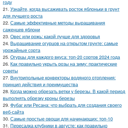
году
21.
Узнайте, когда высаживать росток яблоньки в грунт
для лучшего роста
22.
Самые эффективные методы выращивания
саженцев яблони
23.
Овес или рожь: какой лучше для здоровья
24.
Выращивание огурцов на открытом грунте: самые
урожайные сорта
25.
Огурцы для каждого вкуса: топ-20 сортов 2024 года
26.
Как правильно укрыть розы на зиму: практические
советы
27.
Внутрипольные конвекторы водяного отопления:
принцип действия и преимущества
28.
Когда можно обрезать ветки у березы. В какой период
выполнять обрезку кроны березы
29.
Фубаг или Ресана: что выбрать для создания своего
веб-сайта
30.
Самые простые овощи для начинающих: топ-10
31.
Пересадка клубники в августе: как правильно