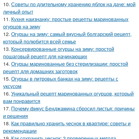
10.
Советы по длительному хранению яблок на даче: мой
личный опыт
11.
Кухня наизнанку: простые рецепты маринованных
огурцов на зиму
12.
Огурцы на зиму: самый вкусный болгарский рецепт,
который полюбится всей семье
13.
Консервированные огурцы на зиму: простой
пошаговый рецепт для начинающих
14.
Огурцы маринованные без стерилизации: простой
рецепт для домашних заготовок
15.
Огурцы в литровых банках на зиму: рецепты с
уксусом
16.
Уникальный рецепт маринованных огурцов, который
вам понравится
17.
Почему фикус Бенджамина сбросил листья: причины
и решения
18.
Как правильно хранить чеснок в квартире: советы и
рекомендации
19.
Как сохранить чеснок: 3 проверенных метода