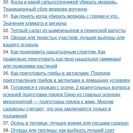
30.
Когда и какой сельхозтехникой убирать морковь.
Традиционный сбор моркови вручную
31.
Как понять когда убирать морковь с грядки и что..
Значение климата и региона
32.
Теплый салат из шампиньонов и пекинской капусты
33.
Овощи для тенистых участков: лучшие выборы для
вашего огорода
34.
Как подкормить нашатырным спиртом. Как
правильно приготовить раствор нашатыря (аммиака)
для подкормки растений
35.
Как приготовить грибы в автоклаве. Порядок
приготовления грибов в автоклаве в домашних условиях
36.
Готовимся к урожаю с осени. 2 краеугольных вопроса
осенней подготовки грядок Одно из главных осенних
мероприятий — подготовка грядок к зиме. Многие
садоводы считают, что она заключается только в
подзимней
37.
Осень в теплице: лучшее время для посадки сидерат
38.
Огурцы для теплицы: как выбрать лучший сорт