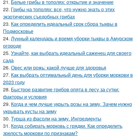
21.
Белые грибы в тополях: открытие и значение
22.
Грибы на тополях: все, что нужно знать о этих
экзотических съедобных грибах
23.
Как определить идеальный срок сбора тыквы в
Подмосковье
24.
Лунный календарь и время уборки тыквы в Амурском
огороде
25.
Узнайте, как выбрать идеальный саженец для своего
сада
26.
Овес или рожь: какой лучше для здоровья
27.
Как выбрать оптимальный день для уборки моркови в
2023 году
28.
Быстрое развитие грибов опята в лесу за сутки:
факторы и условия
29.
Когда и чем лучше укрыть розы на зиму. Зачем нужно
укрывать кусты на зиму
30.
Турша из фасоли на зиму. Ингредиенты
31.
Когда собирать морковь с грядки. Как определить
зрелость моркови по признакам?