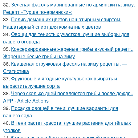
32.
Зеленая фасоль маринованные по армянски на зиму.
Рецепт «Турша по-армянски»:
33.
Полив домашних цветов нашатырным спиртом.
Нашатырный спирт для комнатных цветов
34.
Овощи для тенистых участков: лучшие выборы для
вашего огорода
35.
Консервированные жареные грибы вкусный рецепт..
Жареные белые грибы на зиму
36.
Квашеная стручковая фасоль на зиму рецепты. —
Статистика
37.
Фруктовые и ягодные культуры: как выбрать и
вырастить лучшие сорта
38.
Через сколько дней появляются грибы после дождя..
APP - Article Actions
39.
Посадка овощей в тени: лучшие варианты для
вашего сада
40.
В тени растет красота: лучшие растения для тёплых
уголков
41.
5 простых способов сохранить урожай винограда..