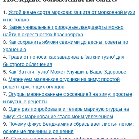
1.
Устойчивые сорта моркови: защита от морковной мухи
и не только
2.
Какие уникальные природные ландшафты можно
найти в окрестностях Красноярска
3.
Как сохранить яблоки свежими до весны: советы по
хранению
4.
Трава от поноса: как заваривать 'заткни гузно' для
быстрого облегчения
5.
Как 'Заткни Гузно' Может Улучшить Ваше Здоровье
6.
Маринуем маленькие огурчики на зиму: простой
рецепт хрустящих огурцов
7.
Огурцы маринованные с эссенцией на зиму: простые
и вкусные рецепты
8.
Один раз попробовала и теперь мариную огурцы на
зиму: как маринование стало моим увлечением
9.
Почему фикус Бенджамина сбрасывает листья летом:
основные причины и решения
10.
Секреты шаровидной мультифлоры: как я придал