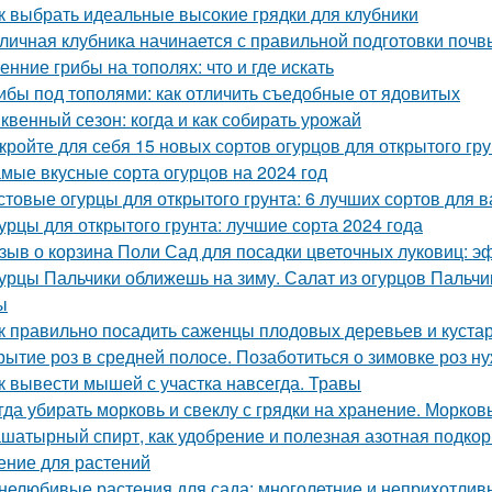
к выбрать идеальные высокие грядки для клубники
личная клубника начинается с правильной подготовки почв
енние грибы на тополях: что и где искать
ибы под тополями: как отличить съедобные от ядовитых
квенный сезон: когда и как собирать урожай
кройте для себя 15 новых сортов огурцов для открытого гр
мые вкусные сорта огурцов на 2024 год
стовые огурцы для открытого грунта: 6 лучших сортов для 
урцы для открытого грунта: лучшие сорта 2024 года
зыв о корзина Поли Сад для посадки цветочных луковиц: э
урцы Пальчики оближешь на зиму. Салат из огурцов Пальчи
ы
к правильно посадить саженцы плодовых деревьев и куста
рытие роз в средней полосе. Позаботиться о зимовке роз н
к вывести мышей с участка навсегда. Травы
гда убирать морковь и свеклу с грядки на хранение. Морков
шатырный спирт, как удобрение и полезная азотная подкор
ение для растений
нелюбивые растения для сада: многолетние и неприхотлив