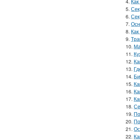
4.
Как
5.
Сек
6.
Сек
7.
Осн
8.
Как
9.
Тра
10.
Ма
11.
Ку
12.
Ка
13.
Гд
14.
Би
15.
Ка
16.
Ка
17.
Ка
18.
Се
19.
По
20.
По
21.
Ос
22.
Ка