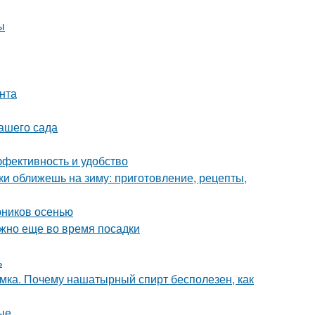
ы
унта
вашего сада
ффективность и удобство
ки оближешь на зиму: приготовление, рецепты,
рников осенью
ужно еще во время посадки
ь
мка. Почему нашатырный спирт бесполезен, как
ые