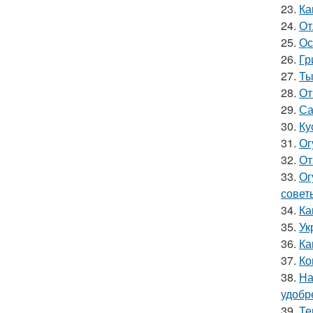
23.
Ка
24.
От
25.
Ос
26.
Гр
27.
Ты
28.
От
29.
Са
30.
Ку
31.
Ог
32.
От
33.
Ог
совет
34.
Ка
35.
Ук
36.
Ка
37.
Ко
38.
На
удобр
39.
Те