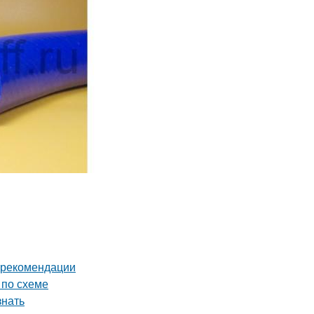
и рекомендации
 по схеме
знать