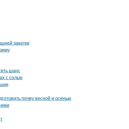
ашней закатки
 зиму
тить шанс
ах с солью
ации
дготовить почву весной и осенью
ники
нт