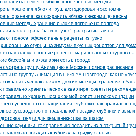
 сохранить свежесть яблок: проверенные методы
реты хранения яблок и груш для здоровья и экономии
реты хранения: как сохранить яблоки свежими до весны
овные методы хранения яблок в погребе на полгода
 называется трава 'заткни гузно': раскрытие тайны
ва от поноса: эффективные рецепты из гузно
ринованные огурцы на зиму: 67 вкусных рецептов для дом
хня наизнанку: простые рецепты маринованных огурцов на
кие бассейны и аквапарки есть в городе
е смотреть группу Анимацию в Москве: полное расписание
леты на группу Анимация в Нижнем Новгороде: как не упус
к сохранить чеснок свежим долгие месяцы: хранение в банк
к правильно хранить чеснок в квартире: советы и рекоменд
к правильно хранить чеснок зимой: советы и рекомендации
креты успешного выращивания клубники: как правильно по
лное руководство по правильной посадке клубники и земля
дготовка грядки для земляники: шаг за шагом
енние клубники: как правильно посадить их в открытый гру
к правильно посадить клубнику на грядку осенью