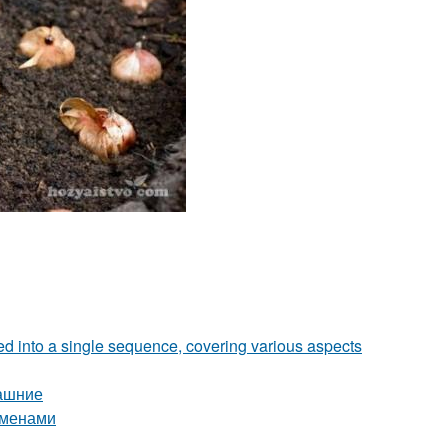
zed into a single sequence, covering various aspects
машние
еменами