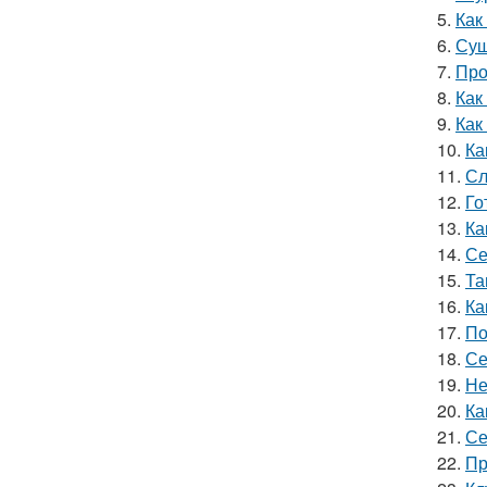
5.
Как
6.
Суш
7.
Про
8.
Как
9.
Как
10.
Ка
11.
Сл
12.
Го
13.
Ка
14.
Се
15.
Та
16.
Ка
17.
По
18.
Се
19.
Не
20.
Ка
21.
Се
22.
Пр