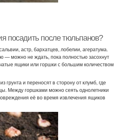
ия посадить после тюльпанов?
ьвии, астр, бархатцев, лобелии, агератума.
 — можно не ждать, пока полностью засохнут
тчатые ящики или горшки с большим количеством
з грунта и переносят в сторону от клумб, где
ицы. Между горшками можно сеять однолетники
 повреждения её во время извлечения ящиков