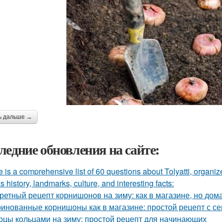
ь дальше →
ледние обновления на сайте:
 is a comprehensive list of 60 questions about Tolyatti, organi
s history, landmarks, culture, and interesting facts:
ретный рецепт корнишонов на зиму: как в магазине, но до
инованные корнишоны как в магазине: простой рецепт с с
рцы кольцами на зиму: простой рецепт для начинающих