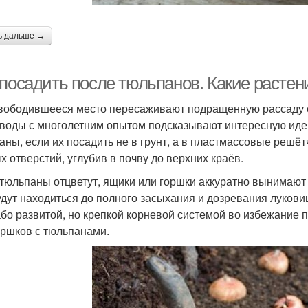
ь дальше →
 посадить после тюльпанов. Какие растен
вободившееся место пересаживают подращенную рассаду сал
воды с многолетним опытом подсказывают интересную идею
аны, если их посадить не в грунт, а в пластмассовые решё
х отверстий, углубив в почву до верхних краёв.
 тюльпаны отцветут, ящики или горшки аккуратно вынимают и
удут находиться до полного засыхания и дозревания луков
або развитой, но крепкой корневой системой во избежание
оршков с тюльпанами.