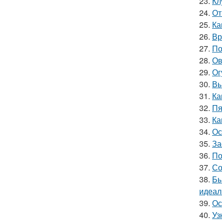
23.
Кл
24.
От
25.
Ка
26.
Вр
27.
По
28.
Ов
29.
Ог
30.
Вы
31.
Ка
32.
Пя
33.
Ка
34.
Ос
35.
За
36.
По
37.
Со
38.
Бы
идеал
39.
Ос
40.
Уз