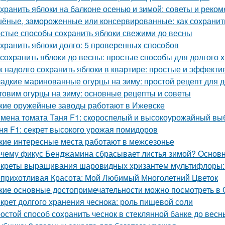
 хранить яблоки на балконе осенью и зимой: советы и реко
ёные, замороженные или консервированные: как сохранить
стые способы сохранить яблоки свежими до весны
 хранить яблоки долго: 5 проверенных способов
 сохранить яблоки до весны: простые способы для долгого 
к надолго сохранить яблоки в квартире: простые и эффект
адкие маринованные огурцы на зиму: простой рецепт для
товим огурцы на зиму: основные рецепты и советы
кие оружейные заводы работают в Ижевске
мена томата Таня F1: скороспелый и высокоурожайный вы
ня F1: секрет высокого урожая помидоров
кие интересные места работают в межсезонье
чему фикус Бенджамина сбрасывает листья зимой? Основ
креты выращивания шаровидных хризантем мультифлоры: 
прихотливая Красота: Мой Любимый Многолетний Цветок
кие основные достопримечательности можно посмотреть в 
крет долгого хранения чеснока: роль пищевой соли
остой способ сохранить чеснок в стеклянной банке до весн