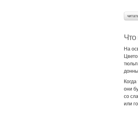
читат
Что
На ос
Цвето
тюльп
донны
Когда
они б
со сл
или г