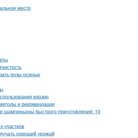
еальное место
веты
тнистость
езать розы осенью
ты
использования корзин
 методы и рекомендации
 шампиньоны быстрого приготовления: 10
х участков
олучать хороший урожай