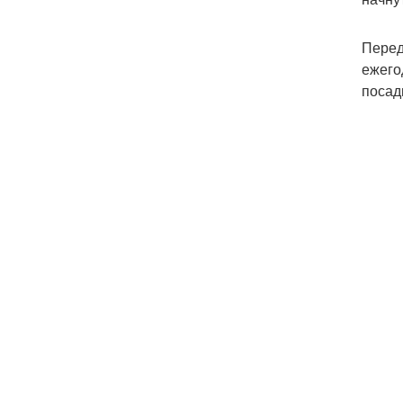
Перед
ежего
посад