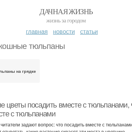
ДАЧНАЯ ЖИЗНЬ
жизнь за городом
главная
новости
статьи
кошные тюльпаны
льпаны на грядке
ие цветы посадить вместе с тюльпанами, 
сте с тюльпанами
 читатели задают вопрос: что посадить вместе с тюльпанами
 отцветать, какие растения скрасят эти места в цветнике.