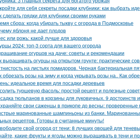
убника: 3 главных секрета для богатого урожая
кройте для себя секреты посадки клубники: как выбрать ид
к сделать грядки для клубники своими руками
емя сбора: когда убирать тыкву с огорода в Подмосковье
чему яблоня не дает плодов
ес или рожь: какой лучше для здоровья
урцы 2024: топ-3 сорта для вашего огорода
ращивание огурцов на даче: советы и рекомендации
к выращивать огурцы на открытом грунте: практические со
тнистость на листьях помидоров. Черная бактериальная пя
к обрезать розы на зиму и когда укрывать розы на.. Как обр
ень: идеальное время для посадки деревьев
солить туршевую фасоль: простой рецепт и полезные сове
садка тюльпанов в корзины для луковичных. 9 достоинств 
храняйте свои саженцы в прикопе до весны: проверенные
стрые маринованные шампиньоны из банки. Маринованные
ьных рецептов. Готовы в считанные минуты!
вободите свой огород от тени: 8 лучших овощей для теневы
найте, какие фрукты и ягоды можно выращивать в тени и п