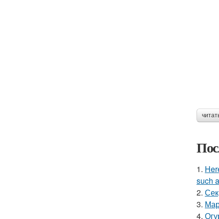
читат
Пос
1.
Here
such a
2.
Сек
3.
Мар
4.
Огу