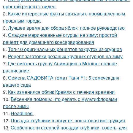
простой рецепт с видео
2.
Какие интересные факты связаны с промышленным
прошлым города
3.
Лучшее время для сбора яблок: полное руководство
4.
Сладкие маринованные огурцы на зиму: простой
рецепт для домашнего консервирования
5.
Топ-10 оригинальных рецептов закруток из огурцов
6.
Рецепт заготовки резаных крупных огурцов на зиму
7.
Где смотреть группу Анимацию в Москве: полное
расписание
8.
Семена САДОВИТА томат Таня F1: 5 семечек для
вашего сада
9.
Как изменился облик Кремля с течения времени
10.
Весенняя помощь: что делать с мультифлорами
после зимы
11.
Headlines:
12.
Посадка клубники в августе: пошаговая инструкция
13.
Особенности осенней посадки клубники: советы для