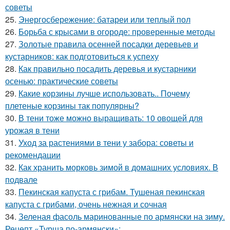
советы
25.
Энергосбережение: батареи или теплый пол
26.
Борьба с крысами в огороде: проверенные методы
27.
Золотые правила осенней посадки деревьев и
кустарников: как подготовиться к успеху
28.
Как правильно посадить деревья и кустарники
осенью: практические советы
29.
Какие корзины лучше использовать.. Почему
плетеные корзины так популярны?
30.
В тени тоже можно выращивать: 10 овощей для
урожая в тени
31.
Уход за растениями в тени у забора: советы и
рекомендации
32.
Как хранить морковь зимой в домашних условиях. В
подвале
33.
Пекинская капуста с грибам. Тушеная пекинская
капуста с грибами, очень нежная и сочная
34.
Зеленая фасоль маринованные по армянски на зиму.
Рецепт «Турша по-армянски»: