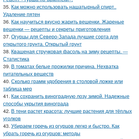
35.
Как можно использовать нашатырный спирт..
Удаление пятен
36.
Как научиться вкусно жарить вешенки. Жареные
вешенки — рецепты и секреты приготовления
37.
Огурцы для Северо-Запада лучшие сорта для
открытого грунта. Открытый грунт
38.
Квашеная стручковая фасоль на зиму рецепты. —
Статистика
39.
В томатах белые прожилки причина. Нехватка
питательных веществ
40.
Сколько грамм удобрения в столовой ложке или
таблица мер
41.
Как сохранить виноградную лозу зимой. Надежные
способы укрытия винограда
42.
В тени растет красота: лучшие растения для тёплых
уголков
43.
Убираем горечь из огурцов легко и быстро. Как
убрать горечь из огурцов: методы