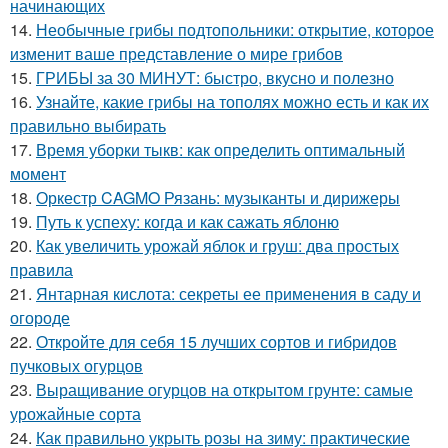
начинающих
14.
Необычные грибы подтопольники: открытие, которое
изменит ваше представление о мире грибов
15.
ГРИБЫ за 30 МИНУТ: быстро, вкусно и полезно
16.
Узнайте, какие грибы на тополях можно есть и как их
правильно выбирать
17.
Время уборки тыкв: как определить оптимальный
момент
18.
Оркестр CAGMO Рязань: музыканты и дирижеры
19.
Путь к успеху: когда и как сажать яблоню
20.
Как увеличить урожай яблок и груш: два простых
правила
21.
Янтарная кислота: секреты ее применения в саду и
огороде
22.
Откройте для себя 15 лучших сортов и гибридов
пучковых огурцов
23.
Выращивание огурцов на открытом грунте: самые
урожайные сорта
24.
Как правильно укрыть розы на зиму: практические