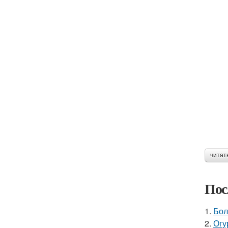
читат
Пос
1.
Бол
2.
Огу