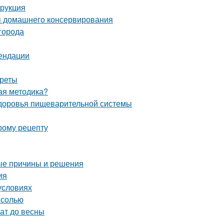
трукция
я домашнего консервирования
города
мендации
креты
ная методика?
 здоровья пищеварительной системы
рому рецепту
ые причины и решения
ия
условиях
 солью
ат до весны