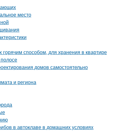
инающих
еальное место
вной
ащивания
актеристики
х горячим способом, для хранения в квартире
 полосе
роектирования домов самостоятельно
лимата и региона
орода
ые
нию
грибов в автоклаве в домашних условиях