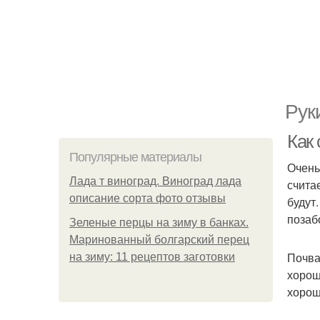
Рук
Как
Популярные материалы
Очень
Лада т виноград. Виноград лада
счита
описание сорта фото отзывы
будут
позаб
Зеленые перцы на зиму в банках.
Маринованный болгарский перец
Почва
на зиму: 11 рецептов заготовки
хорош
хорош