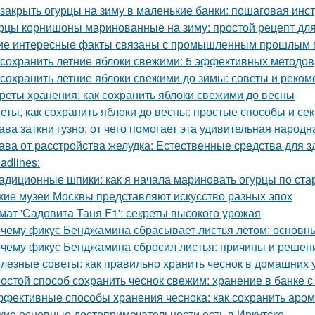
 закрыть огурцы на зиму в маленькие банки: пошаговая инс
рцы корнишоны маринованные на зиму: простой рецепт дл
ие интересные факты связаны с промышленным прошлым 
 сохранить летние яблоки свежими: 5 эффективных методов
 сохранить летние яблоки свежими до зимы: советы и реко
реты хранения: как сохранить яблоки свежими до весны
еты, как сохранить яблоки до весны: простые способы и се
ава заткни гузно: от чего помогает эта удивительная народ
ава от расстройства желудка: Естественные средства для
adlines:
адиционные шпики: как я начала мариновать огурцы по ста
кие музеи Москвы представляют искусство разных эпох
мат 'Садовита Таня F1': секреты высокого урожая
чему фикус Бенджамина сбрасывает листья летом: основн
чему фикус Бенджамина сбросил листья: причины и решен
лезные советы: как правильно хранить чеснок в домашних 
остой способ сохранить чеснок свежим: хранение в банке с
фективные способы хранения чеснока: как сохранить аром
кие основные достопримечательности есть в Иркутске