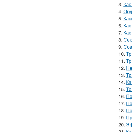
3.
Как
4.
Огу
5.
Как
6.
Как
7.
Как
8.
Сек
9.
Сов
10.
Тр
11.
Тр
12.
He
13.
Тр
14.
Ка
15.
То
16.
По
17.
По
18.
По
19.
Пр
20.
Эф
21.
Ка