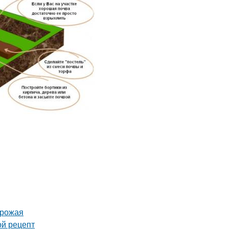
урожая
ой рецепт