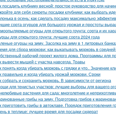
к посадить клубнику весной: простое руководство для нач
кройте для себя секреты посадки клубники: как выбрать ид
лонька в осень: как сделать посадку максимально эффекти
чшие сорта огурцов для большого урожая и простоты выр
моопыляемые огурцы для открытого грунта: сорта и их хар
урцы для открытого грунта: лучшие сорта 2024 года
леные огурцы на зиму. Засолка на зиму в 1 литровых банка
емя для сбора моркови: как выкапывать морковь в средней
бственный рабочий проект жилого дома. Программы для п
к вывести мышей с участка навсегда. Травы
к понять когда убирать морковь с грядки и что.. Значение к
к правильно и когда убирать урожай моркови. Сроки
к собрать и сохранить морковь. В зависимости от региона
ощи для тенистых участков: лучшие выборы для вашего ог
нелюбивые растения для сада: многолетние и неприхотлив
ринованные грибы на зиму. Подготовка грибов к маринова
к приготовить грибы в автоклаве. Порядок приготовления 
ень в теплице: лучшее время для посадки сидерат