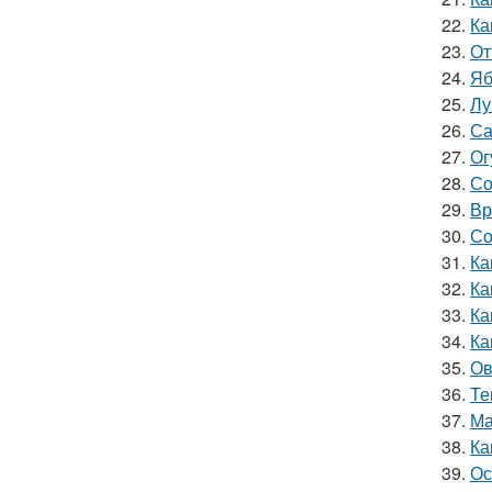
22.
Ка
23.
От
24.
Яб
25.
Лу
26.
Са
27.
Ог
28.
Со
29.
Вр
30.
Со
31.
Ка
32.
Ка
33.
Ка
34.
Ка
35.
Ов
36.
Те
37.
Ма
38.
Ка
39.
Ос