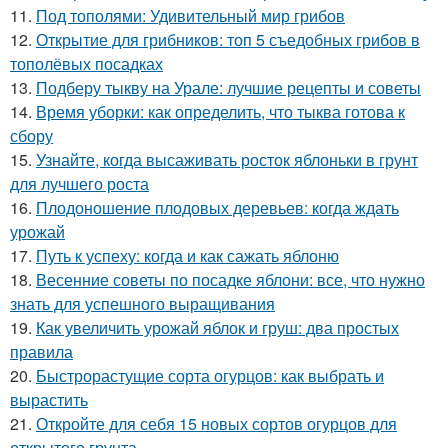
11.
Под тополями: Удивительный мир грибов
12.
Открытие для грибников: топ 5 съедобных грибов в
тополёвых посадках
13.
Подберу тыкву на Урале: лучшие рецепты и советы
14.
Время уборки: как определить, что тыква готова к
сбору
15.
Узнайте, когда высаживать росток яблоньки в грунт
для лучшего роста
16.
Плодоношение плодовых деревьев: когда ждать
урожай
17.
Путь к успеху: когда и как сажать яблоню
18.
Весенние советы по посадке яблони: все, что нужно
знать для успешного выращивания
19.
Как увеличить урожай яблок и груш: два простых
правила
20.
Быстрорастущие сорта огурцов: как выбрать и
вырастить
21.
Откройте для себя 15 новых сортов огурцов для
открытого грунта