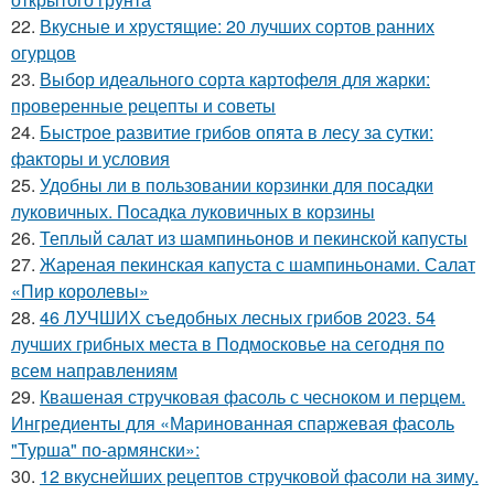
22.
Вкусные и хрустящие: 20 лучших сортов ранних
огурцов
23.
Выбор идеального сорта картофеля для жарки:
проверенные рецепты и советы
24.
Быстрое развитие грибов опята в лесу за сутки:
факторы и условия
25.
Удобны ли в пользовании корзинки для посадки
луковичных. Посадка луковичных в корзины
26.
Теплый салат из шампиньонов и пекинской капусты
27.
Жареная пекинская капуста с шампиньонами. Салат
«Пир королевы»
28.
46 ЛУЧШИХ съедобных лесных грибов 2023. 54
лучших грибных места в Подмосковье на сегодня по
всем направлениям
29.
Квашеная стручковая фасоль с чесноком и перцем.
Ингредиенты для «Маринованная спаржевая фасоль
"Турша" по-армянски»:
30.
12 вкуснейших рецептов стручковой фасоли на зиму.