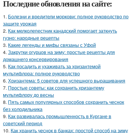
Последние обновления на сайте:
1.
Болезни и вредители моркови: полное руководство по
защите урожая
2.
Как мелколепестник канадский помогает заткнуть
гузно: народные рецепты
3.
Какие легенды и мифы связаны с Уфой
4.
Закрутки огурцов на зиму: простые рецепты для
домашнего консервирования
5.
Как посадить и ухаживать за хризантемой
мультифлора: полное руководство
6.
Хризантема: 5 советов для успешного выращивания
7.
Простые советы: как сохранить хризантему
мультифлору до весны
8.
Пять самых популярных способов сохранить чеснок
без холодильника
9.
Как развивалась промышленность в Кургане в
советский период
10.
Как хранить чеснок в банках: простой способ на зиму