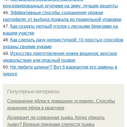
консервированные огурчики на зиму: лучшие рецепты
46.
Эффективные способы сохранения урожая
картофеля: от выбора подвала до правильной упаковки
47.
Как создать уютный уголок с лесными березами на
вашем участке
48.
Как сделать дачу неприступной: 10 простых способов
охраны своими руками
49.
Искусство приготовления ножек вешенок: вкусное
удовольствие или опасный подвиг
50.
Не любите шпинат? Вот 5 вариантов его замены в
пироге
Популярные материалы
Сохранение яблок в домашних условиях. Способы
хранения яблок в квартире
Дозревает ли сорванная тыква. Когда убирать
тыкву? Верные признаки спелости тыквы