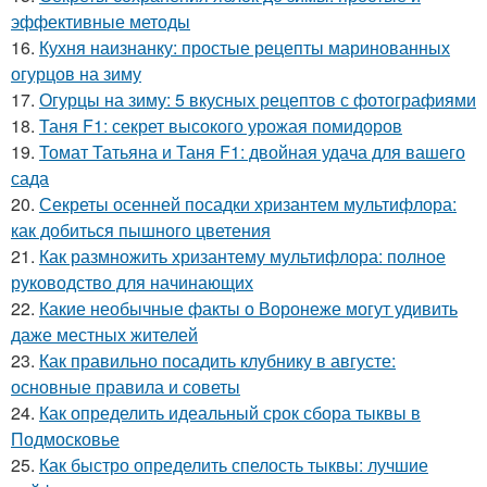
эффективные методы
16.
Кухня наизнанку: простые рецепты маринованных
огурцов на зиму
17.
Огурцы на зиму: 5 вкусных рецептов с фотографиями
18.
Таня F1: секрет высокого урожая помидоров
19.
Томат Татьяна и Таня F1: двойная удача для вашего
сада
20.
Секреты осенней посадки хризантем мультифлора:
как добиться пышного цветения
21.
Как размножить хризантему мультифлора: полное
руководство для начинающих
22.
Какие необычные факты о Воронеже могут удивить
даже местных жителей
23.
Как правильно посадить клубнику в августе:
основные правила и советы
24.
Как определить идеальный срок сбора тыквы в
Подмосковье
25.
Как быстро определить спелость тыквы: лучшие