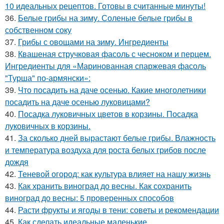
10 идеальных рецептов. Готовы в считанные минуты!
36.
Белые грибы на зиму. Соленые белые грибы в
собственном соку
37.
Грибы с овощами на зиму. Ингредиенты
38.
Квашеная стручковая фасоль с чесноком и перцем.
Ингредиенты для «Маринованная спаржевая фасоль
"Турша" по-армянски»:
39.
Что посадить на даче осенью. Какие многолетники
посадить на даче осенью луковицами?
40.
Посадка луковичных цветов в корзины. Посадка
луковичных в корзины.
41.
За сколько дней вырастают белые грибы. Влажность
и температура воздуха для роста белых грибов после
дождя
42.
Теневой огород: как культура влияет на нашу жизнь
43.
Как хранить виноград до весны. Как сохранить
виноград до весны: 5 проверенных способов
44.
Расти фрукты и ягоды в тени: советы и рекомендации
45.
Как сделать идеальные маленькие