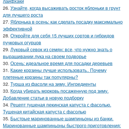
лайфхаки
26.
Узнайте, когда высаживать росток яблоньки в грунт
для лучшего роста
27.
Яблонька в осень: как сделать посадку максимально
эффективной
28.
Откройте для себя 15 лучших сортов и гибридов
пучковых огурцов
29.
Луковый севок из семян: все, что нужно знать о
выращивании лука на своем подворье
30.
Осень: идеальное время для посадки деревьев
31.
Какие корзины лучше использовать.. Почему
плетеные корзины так популярны?
32.
Турша из фасоли на зиму. Ингредиенты
33.
Когда убирать морковь посаженную под зиму.
Добавление статьи в новую подборку
34.
Рецепт тушеная пекинская капуста с фасолью.
Тушеная китайская капуста с фасолью
35.
Быстрые маринованные шампиньоны из банки.
Маринованные шампиньоны быстрого приготовления: