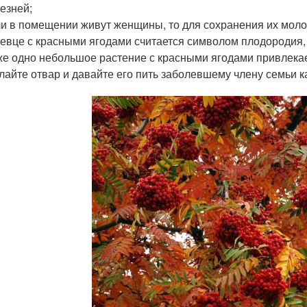
езней;
и в помещении живут женщины, то для сохранения их моло
евце с красными ягодами считается символом плодородия,
е одно небольшое растение с красными ягодами привлекает
лайте отвар и давайте его пить заболевшему члену семьи ка