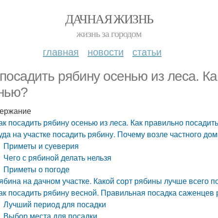
ДАЧНАЯ ЖИЗНЬ
жизнь за городом
главная
новости
статьи
 посадить рябину осенью из леса. К
нью?
ержание
ак посадить рябину осенью из леса. Как правильно посадит
уда на участке посадить рябину. Почему возле частного до
Приметы и суеверия
Чего с рябиной делать нельзя
Приметы о погоде
ябина на дачном участке. Какой сорт рябины лучше всего п
ак посадить рябину весной. Правильная посадка саженцев 
Лучший период для посадки
Выбор места для посадки