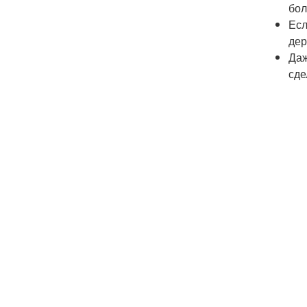
бол
Есл
дер
Даж
сде