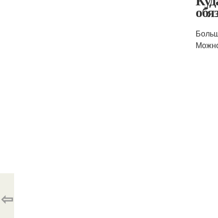
Куд
обя
Больш
Можно
⇦