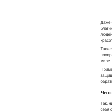
Даже 
благи
людей
красо
Также
похор
мире.
Приме
защищ
обрат
Чего 
Так, 
себя 