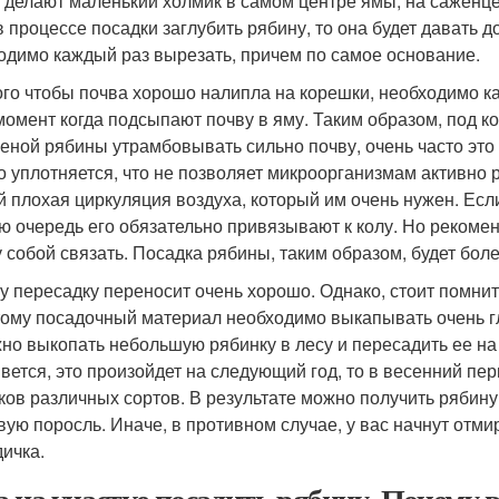
 делают маленький холмик в самом центре ямы, на саженце
в процессе посадки заглубить рябину, то она будет давать 
одимо каждый раз вырезать, причем по самое основание.
ого чтобы почва хорошо налипла на корешки, необходимо 
 момент когда подсыпают почву в яму. Таким образом, под к
еной рябины утрамбовывать сильно почву, очень часто это д
о уплотняется, что не позволяет микроорганизмам активно р
й плохая циркуляция воздуха, который им очень нужен. Есл
ю очередь его обязательно привязывают к колу. Но рекоменд
 собой связать. Посадка рябины, таким образом, будет бол
у пересадку переносит очень хорошо. Однако, стоит помнит
тому посадочный материал необходимо выкапывать очень гл
жно выкопать небольшую рябинку в лесу и пересадить ее на 
вется, это произойдет на следующий год, то в весенний пер
ков различных сортов. В результате можно получить рябину 
вую поросль. Иначе, в противном случае, у вас начнут отми
дичка.