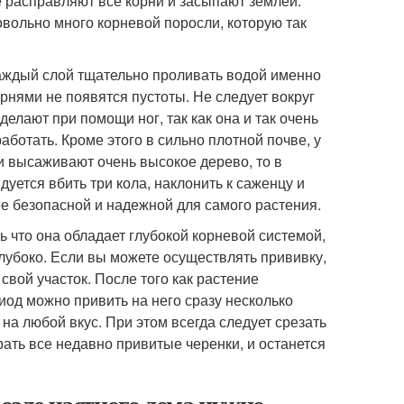
 расправляют все корни и засыпают землей.
довольно много корневой поросли, которую так
каждый слой тщательно проливать водой именно
орнями не появятся пустоты. Не следует вокруг
елают при помощи ног, так как она и так очень
аботать. Кроме этого в сильно плотной почве, у
и высаживают очень высокое дерево, то в
уется вбить три кола, наклонить к саженцу и
ее безопасной и надежной для самого растения.
ь что она обладает глубокой корневой системой,
убоко. Если вы можете осуществлять прививку,
свой участок. После того как растение
иод можно привить на него сразу несколько
на любой вкус. При этом всегда следует срезать
рать все недавно привитые черенки, и останется