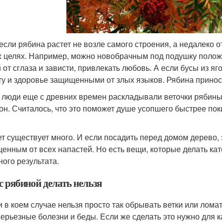
если рябина растет не возле самого строения, а недалеко о
х целях. Например, можно новобрачным под подушку полож
 от сглаза и зависти, привлекать любовь. А если бусы из яго
ту и здоровье защищенными от злых языков. Рябина прино
 люди еще с древних времен раскладывали веточки рябины
он. Считалось, что это поможет душе усопшего быстрее пок
т существует много. И если посадить перед домом дерево, 
енным от всех напастей. Но есть вещи, которые делать кат
ного результата.
с рябиной делать нельзя
ни в коем случае нельзя просто так обрывать ветки или лома
серьезные болезни и беды. Если же сделать это нужно для к