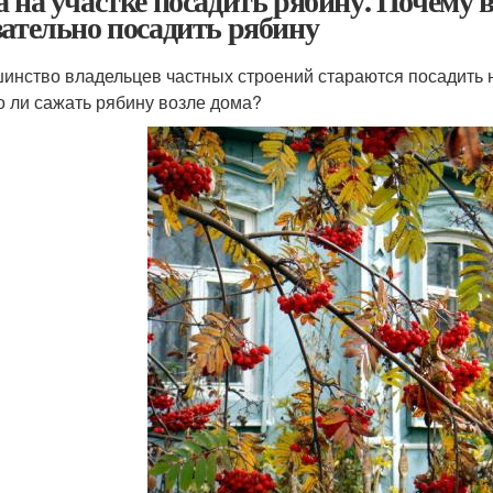
а на участке посадить рябину. Почему 
зательно посадить рябину
инство владельцев частных строений стараются посадить н
 ли сажать рябину возле дома?