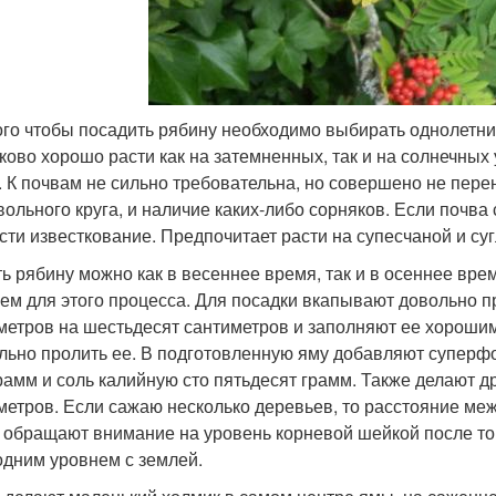
ого чтобы посадить рябину необходимо выбирать однолетни
ково хорошо расти как на затемненных, так и на солнечных
. К почвам не сильно требовательна, но совершено не пер
вольного круга, и наличие каких-либо сорняков. Если почва
сти известкование. Предпочитает расти на супесчаной и су
ь рябину можно как в весеннее время, так и в осеннее вр
ем для этого процесса. Для посадки вкапывают довольно 
метров на шестьдесят сантиметров и заполняют ее хороши
льно пролить ее. В подготовленную яму добавляют суперф
рамм и соль калийную сто пятьдесят грамм. Также делают д
метров. Если сажаю несколько деревьев, то расстояние ме
 обращают внимание на уровень корневой шейкой после того
одним уровнем с землей.