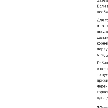
Затем
Если 
необх
Для т
в тот
посаж
сильн
корне
перву
между
Рябин
и поэ
то ну
прижи
черен
корне
одна 