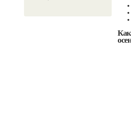
Как
осе