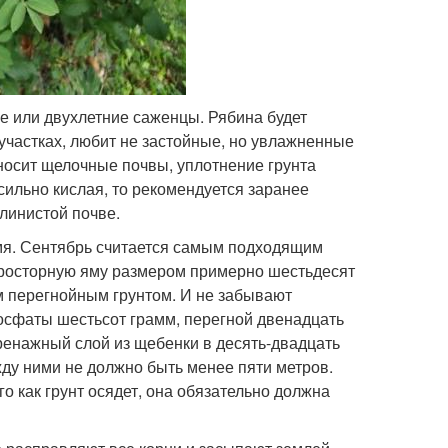
е или двухлетние саженцы. Рябина будет
 участках, любит не застойные, но увлажненные
еносит щелочные почвы, уплотнение грунта
 сильно кислая, то рекомендуется заранее
глинистой почве.
емя. Сентябрь считается самым подходящим
просторную яму размером примерно шестьдесят
м перегнойным грунтом. И не забывают
осфаты шестьсот грамм, перегной двенадцать
ренажный слой из щебенки в десять-двадцать
жду ними не должно быть менее пяти метров.
 как грунт осядет, она обязательно должна