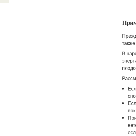
Прим
Прежд
также
В нар
энерг
плодо
Рассм
Есл
спо
Есл
вок
При
вет
есл