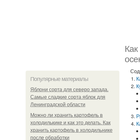
Как
осе
Сод
К
Популярные материалы
К
Яблони сорта для северо запада.
Самые сладкие сорта яблок для
Ленинградской области
Можно ли хранить картофель в
Р
холодилькике и как это делать. Как
К
хранить картофель в холодильнике
после обработки