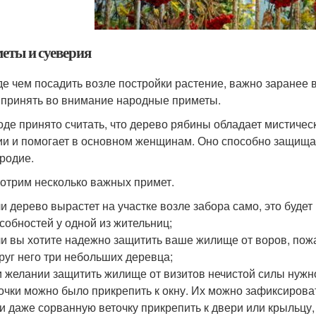
еты и суеверия
е чем посадить возле постройки растение, важно заранее вз
 принять во внимание народные приметы.
оде принято считать, что дерево рябины обладает мистичес
ии и помогает в основном женщинам. Оно способно защищат
родие.
отрим несколько важных примет.
и дерево вырастет на участке возле забора само, это буде
собностей у одной из жительниц;
и вы хотите надежно защитить ваше жилище от воров, пож
руг него три небольших деревца;
 желании защитить жилище от визитов нечистой силы нужно
очки можно было прикрепить к окну. Их можно зафиксироват
и даже сорванную веточку прикрепить к двери или крыльцу,