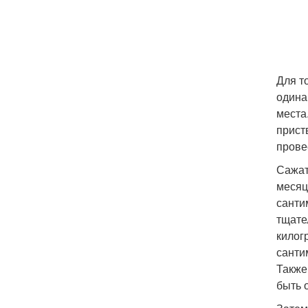
Для т
одина
места
прист
прове
Сажат
месяц
санти
тщате
килог
санти
Также
быть 