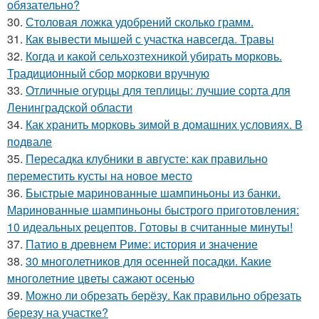
обязательно?
30.
Столовая ложка удобрений сколько грамм.
31.
Как вывести мышей с участка навсегда. Травы
32.
Когда и какой сельхозтехникой убирать морковь.
Традиционный сбор моркови вручную
33.
Отличные огурцы для теплицы: лучшие сорта для
Ленинградской области
34.
Как хранить морковь зимой в домашних условиях. В
подвале
35.
Пересадка клубники в августе: как правильно
переместить кусты на новое место
36.
Быстрые маринованные шампиньоны из банки.
Маринованные шампиньоны быстрого приготовления:
10 идеальных рецептов. Готовы в считанные минуты!
37.
Патио в древнем Риме: история и значение
38.
30 многолетников для осенней посадки. Какие
многолетние цветы сажают осенью
39.
Можно ли обрезать берёзу. Как правильно обрезать
березу на участке?