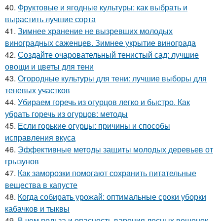
40.
Фруктовые и ягодные культуры: как выбрать и
вырастить лучшие сорта
41.
Зимнее хранение не вызревших молодых
виноградных саженцев. Зимнее укрытие винограда
42.
Создайте очаровательный тенистый сад: лучшие
овощи и цветы для тени
43.
Огородные культуры для тени: лучшие выборы для
теневых участков
44.
Убираем горечь из огурцов легко и быстро. Как
убрать горечь из огурцов: методы
45.
Если горькие огурцы: причины и способы
исправления вкуса
46.
Эффективные методы защиты молодых деревьев от
грызунов
47.
Как заморозки помогают сохранить питательные
вещества в капусте
48.
Когда собирать урожай: оптимальные сроки уборки
кабачков и тыквы
49.
В чем польза и опасность варения лесных вешенок