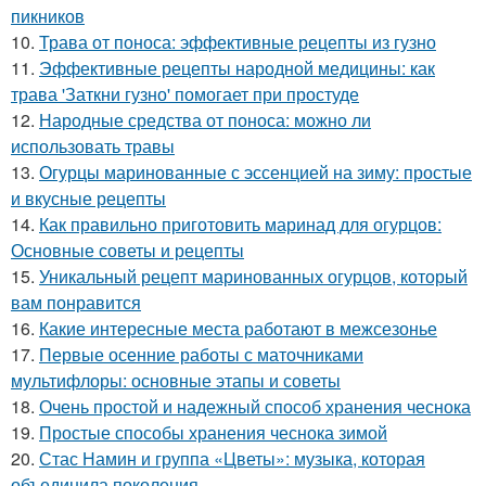
пикников
10.
Трава от поноса: эффективные рецепты из гузно
11.
Эффективные рецепты народной медицины: как
трава 'Заткни гузно' помогает при простуде
12.
Народные средства от поноса: можно ли
использовать травы
13.
Огурцы маринованные с эссенцией на зиму: простые
и вкусные рецепты
14.
Как правильно приготовить маринад для огурцов:
Основные советы и рецепты
15.
Уникальный рецепт маринованных огурцов, который
вам понравится
16.
Какие интересные места работают в межсезонье
17.
Первые осенние работы с маточниками
мультифлоры: основные этапы и советы
18.
Очень простой и надежный способ хранения чеснока
19.
Простые способы хранения чеснока зимой
20.
Стас Намин и группа «Цветы»: музыка, которая
объединила поколения