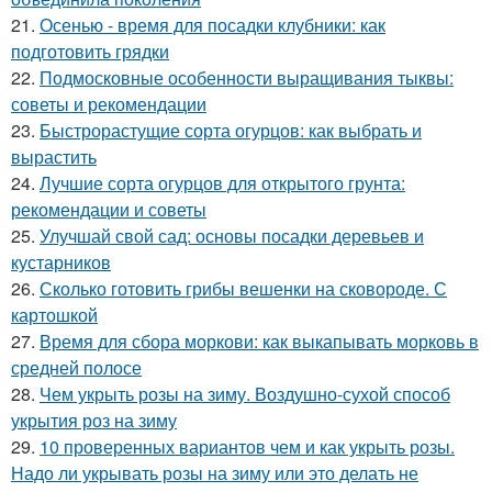
21.
Осенью - время для посадки клубники: как
подготовить грядки
22.
Подмосковные особенности выращивания тыквы:
советы и рекомендации
23.
Быстрорастущие сорта огурцов: как выбрать и
вырастить
24.
Лучшие сорта огурцов для открытого грунта:
рекомендации и советы
25.
Улучшай свой сад: основы посадки деревьев и
кустарников
26.
Сколько готовить грибы вешенки на сковороде. С
картошкой
27.
Время для сбора моркови: как выкапывать морковь в
средней полосе
28.
Чем укрыть розы на зиму. Воздушно-сухой способ
укрытия роз на зиму
29.
10 проверенных вариантов чем и как укрыть розы.
Надо ли укрывать розы на зиму или это делать не