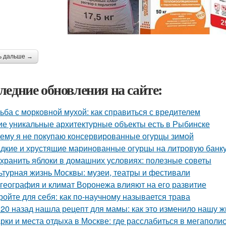
ь дальше →
ледние обновления на сайте:
ьба с морковной мухой: как справиться с вредителем
ие уникальные архитектурные объекты есть в Рыбинске
ему я не покупаю консервированные огурцы зимой
дкие и хрустящие маринованные огурцы на литровую банку
 хранить яблоки в домашних условиях: полезные советы
ьтурная жизнь Москвы: музеи, театры и фестивали
 география и климат Воронежа влияют на его развитие
ройте для себя: как по-научному называется трава
 20 назад нашла рецепт для мамы: как это изменило нашу ж
рки и места отдыха в Москве: где расслабиться в мегаполи