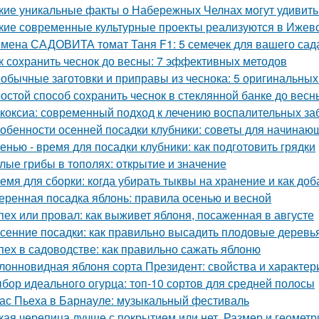
кие уникальные факты о Набережных Челнах могут удивить
кие современные культурные проекты реализуются в Ижев
мена САДОВИТА томат Таня F1: 5 семечек для вашего сад
к сохранить чеснок до весны: 7 эффективных методов
обычные заготовки и приправы из чеснока: 5 оригинальных
остой способ сохранить чеснок в стеклянной банке до весн
коксиа: современный подход к лечению воспалительных за
обенности осенней посадки клубники: советы для начинаю
енью - время для посадки клубники: как подготовить грядки
лые грибы в тополях: открытие и значение
емя для сборки: когда убирать тыквы на хранение и как доб
еренная посадка яблонь: правила осенью и весной
пех или провал: как выживет яблоня, посаженная в августе
сенние посадки: как правильно высадить плодовые деревь
пех в садоводстве: как правильно сажать яблоню
лонновидная яблоня сорта Президент: свойства и характер
бор идеального огурца: топ-10 сортов для средней полосы
ас Пьеха в Барнауле: музыкальный фестиваль
кая черепица лучше с покрытием или нет. Размер и геометр