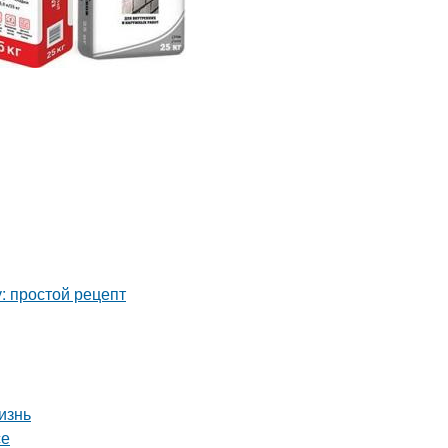
: простой рецепт
изнь
се