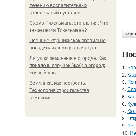
лечению воспалительных
заболеваний суставов
Схема Тихельмана отопления. Что
такое петля Тихельмана?
читат
Осенние клубники: как правильно
посадить их в открытый грунт
Пос
Лягушки земляные в огороде. Как
привлечь лягушек (жаб) в огород:
1.
Бор
личный опыт
2.
Как
3.
Поч
Землянка, как построить.
4.
Сла
Технология строительства
5.
Как
землянки
6.
Кул
7.
Как
8.
Отк
9.
Лет
10.
Па