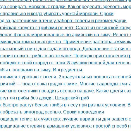
гда собирать морковь с грядки. Как определить зрелость мо
к правильно и когда убирать урожай моркови. Сроки
од за растениями в тени у забора: советы и рекомендации
тайская капуста с грибами рецепт. Салат из пекинской капу
леная фасоль маринованные по армянски на зиму. Рецепт 
миак для комнатных цветов. Применение раствора аммиака
шатырный спирт для сада и огорода. Добавление статьи в
к приготовить грибы в автоклаве. Порядок приготовления 
вободите свой огород от тени: 8 лучших овощей для теневы
ибы с овощами на зиму. Ингредиенты
товимся к урожаю с осени. 2 краеугольных вопроса осенней
риятий — подготовка грядок к зиме. Многие садоводы счита
кие многолетники посадить осенью на даче. Какие цветы са
стут ли грибы без дождя. Цезарский гриб
к быстро растут белые грибы в лесу при разных условиях. В
к обрезать виноград осенью. Сроки проведения
ощи для тенистых участков: лучшие варианты для вашего 
ращивание стевии в домашних условиях: простой способ п