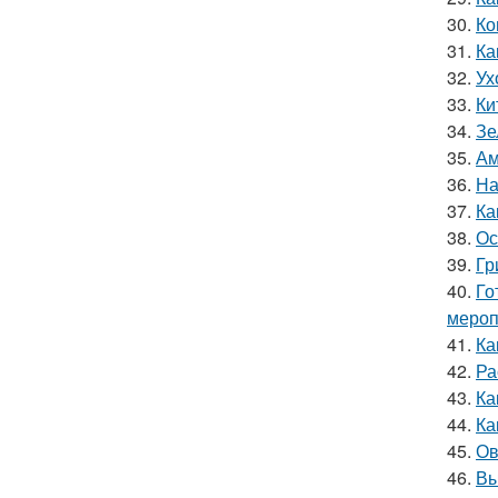
30.
Ко
31.
Ка
32.
Ух
33.
Ки
34.
Зе
35.
Ам
36.
На
37.
Ка
38.
Ос
39.
Гр
40.
Го
мероп
41.
Ка
42.
Ра
43.
Ка
44.
Ка
45.
Ов
46.
Вы