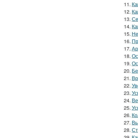
11.
Ка
12.
Ка
13.
Се
14.
Ка
15.
Не
16.
Пр
17.
Ар
18.
Ос
19.
Ос
20.
Бе
21.
Вр
22.
Ув
23.
Ус
24.
Ве
25.
Ус
26.
Ко
27.
Вы
28.
Ст
29.
Ка