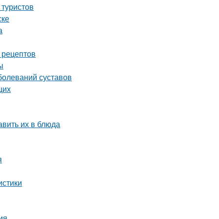
 туристов
ске
а
 рецептов
ы
болеваний суставов
щих
авить их в блюда
я
истики
ия