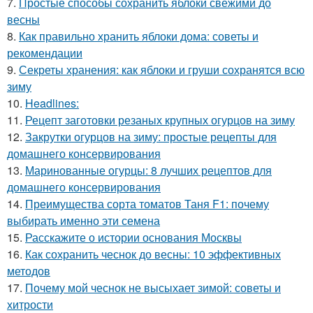
7.
Простые способы сохранить яблоки свежими до
весны
8.
Как правильно хранить яблоки дома: советы и
рекомендации
9.
Секреты хранения: как яблоки и груши сохранятся всю
зиму
10.
Headlines:
11.
Рецепт заготовки резаных крупных огурцов на зиму
12.
Закрутки огурцов на зиму: простые рецепты для
домашнего консервирования
13.
Маринованные огурцы: 8 лучших рецептов для
домашнего консервирования
14.
Преимущества сорта томатов Таня F1: почему
выбирать именно эти семена
15.
Расскажите о истории основания Москвы
16.
Как сохранить чеснок до весны: 10 эффективных
методов
17.
Почему мой чеснок не высыхает зимой: советы и
хитрости