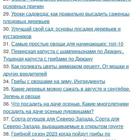
основных причин
29.
Уроки садовода: как правильно высадить саженцы
плодовых деревьев
30.
Улучшай свой сад: основы посадки деревьев и
кустарников
31.
Самые простые овощи для начинающих: топ-10
32.
Пекинская капуста с шампиньонами по Дюкану..
Тушеная капуста с грибами по Дюкану
33.
Как поливать цветы аммиаком рецепт. От мошки и
других вредителей
34.
Грибы с овощами на зиму. Ингредиенты
35.
Какие деревья можно сажать в августе и сентябре.
Зелень и овощи
36.
Что посадить на даче осенью. Какие многолетники
посадить на даче осенью луковицами?
37.
Сорта огурцов для Северо-Запада. Сорта для
Северо-Запада, выращиваемые в открытом грунте
38.
Грибной сезон 2023 когда пойдут грибы по