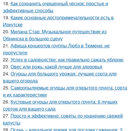
18.
Как сохранить очищенный чеснок: простые и
эффективные способы
19.
Какие основные достопримечательности есть в
Иркутске
20.
Милана Стар: Музыкальное путешествие из
Обнинска в большую сцену
21.
Афиша концертов группы Любэ в Тюмени: не
пропустите
22.
Успех в садоводстве: как правильно сажать яблоню
23.
Овес или рожь: какой лучше для здоровья
24.
Огурцы для большого урожая: лучшие сорта для
вашего огорода
25.
Самоопыляемые огурцы для открытого грунта: сорта
и их характеристики
26.
Кустовые огурцы для открытого грунта: 6 лучших
сортов для вашего сада
27.
Просто и эффективно: советы по хранению свежей
капусты
28.
Осень – идеальное время для посадки саженцев: 3