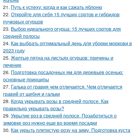
21.
Путь к успеху: когда и как сажать яблоню
22.
Откройте для себя 15 лучших сортов и гибридов
пучковых огурцов
23.
Выбор идеального огурца: 15 лучших сортов для
средней полосы
24.
Как выбрать оптимальный день для уборки моркови в
2023 году
25.
Желтые пятна на листьях огурцов: причины и
лечение
26.
Подготовка посадочных ям для деревьев осенью:
основные принципы
27.
Галька от гравия чем отличается. Чем отличается
гравий от щебня и гальки
28.
Когда укрывать розы в средней полосе. Как
правильно укрывать розы?
29.
Укрытие роз в средней полосе. Позаботиться о
зимовке роз нужно еще во время посадки
30.
Как укрыть плетистую розу на зиму. Подготовка куста