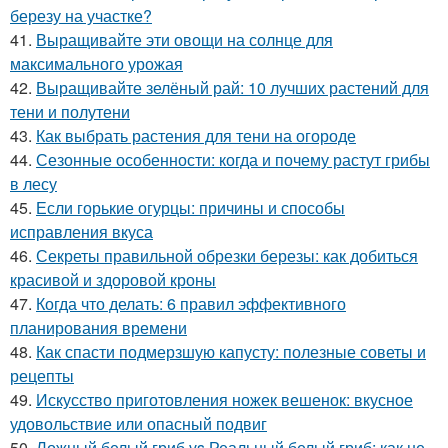
березу на участке?
41.
Выращивайте эти овощи на солнце для
максимального урожая
42.
Выращивайте зелёный рай: 10 лучших растений для
тени и полутени
43.
Как выбрать растения для тени на огороде
44.
Сезонные особенности: когда и почему растут грибы
в лесу
45.
Если горькие огурцы: причины и способы
исправления вкуса
46.
Секреты правильной обрезки березы: как добиться
красивой и здоровой кроны
47.
Когда что делать: 6 правил эффективного
планирования времени
48.
Как спасти подмерзшую капусту: полезные советы и
рецепты
49.
Искусство приготовления ножек вешенок: вкусное
удовольствие или опасный подвиг
50.
Ложный белый гриб vs Реальный белый гриб: как не