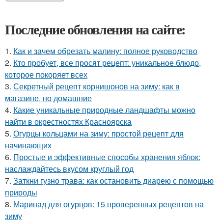
Последние обновления на сайте:
1.
Как и зачем обрезать малину: полное руководство
2.
Кто пробует, все просят рецепт: уникальное блюдо,
которое покоряет всех
3.
Секретный рецепт корнишонов на зиму: как в
магазине, но домашние
4.
Какие уникальные природные ландшафты можно
найти в окрестностях Красноярска
5.
Огурцы кольцами на зиму: простой рецепт для
начинающих
6.
Простые и эффективные способы хранения яблок:
наслаждайтесь вкусом круглый год
7.
Заткни гузно трава: как остановить диарею с помощью
природы
8.
Маринад для огурцов: 15 проверенных рецептов на
зиму