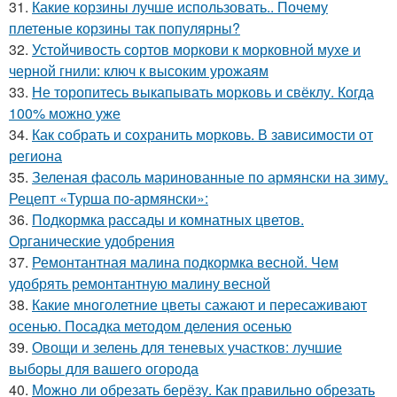
31.
Какие корзины лучше использовать.. Почему
плетеные корзины так популярны?
32.
Устойчивость сортов моркови к морковной мухе и
черной гнили: ключ к высоким урожаям
33.
Не торопитесь выкапывать морковь и свёклу. Когда
100% можно уже
34.
Как собрать и сохранить морковь. В зависимости от
региона
35.
Зеленая фасоль маринованные по армянски на зиму.
Рецепт «Турша по-армянски»:
36.
Подкормка рассады и комнатных цветов.
Органические удобрения
37.
Ремонтантная малина подкормка весной. Чем
удобрять ремонтантную малину весной
38.
Какие многолетние цветы сажают и пересаживают
осенью. Посадка методом деления осенью
39.
Овощи и зелень для теневых участков: лучшие
выборы для вашего огорода
40.
Можно ли обрезать берёзу. Как правильно обрезать