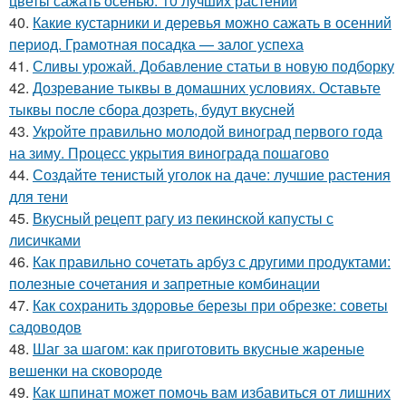
цветы сажать осенью: 10 лучших растений
40.
Какие кустарники и деревья можно сажать в осенний
период. Грамотная посадка — залог успеха
41.
Сливы урожай. Добавление статьи в новую подборку
42.
Дозревание тыквы в домашних условиях. Оставьте
тыквы после сбора дозреть, будут вкусней
43.
Укройте правильно молодой виноград первого года
на зиму. Процесс укрытия винограда пошагово
44.
Создайте тенистый уголок на даче: лучшие растения
для тени
45.
Вкусный рецепт рагу из пекинской капусты с
лисичками
46.
Как правильно сочетать арбуз с другими продуктами:
полезные сочетания и запретные комбинации
47.
Как сохранить здоровье березы при обрезке: советы
садоводов
48.
Шаг за шагом: как приготовить вкусные жареные
вешенки на сковороде
49.
Как шпинат может помочь вам избавиться от лишних