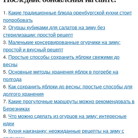
1.
Какие традиционные блюда оренбургской кухни стоит
попробовать
2.
Огурцы кубиками для салатов на зиму без
стерилизации: простой рецепт
3.
Маленькие консервированные огурчики на зиму:
простой и вкусный рецепт
4.
Простые способы сохранить яблоки свежими до
весны
5.
Основные методы хранения яблок в погребе на
полгода
6.
Как сохранить яблоки до весны: простые способы для
долгого хранения
7.
Какие прогулочные маршруты можно рекомендовать в
Березниках
8.
Что можно сделать из огурцов на зиму: интересные
идеи
9.
Кухня наизнанку: неожиданные рецепты на зиму с