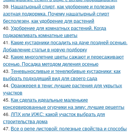
39.
Нашатырный спирт, как удобрение и полезная
азотная подкормка. Почему нашатырный спирт
бесполезен, как удобрение для растений
40.
Удобрение для комнатных растений. Когда
подкармливать комнатные цветы
41.
Какие кустарники посадить на даче поздней осенью.
Добавление статьи в новую подборку
42.
Какие многолетние цветы сажают и пересаживают
осенью. Посадка методом деления осенью
43.
Теневыносливые и тенелюбивые кустарники: как
выбрать подходящий вид для своего сада
44.
Оранжерея в тени: лучшие растения для укрытых
участков
45.
Как сделать идеальные маленькие
консервированные огурчики на зиму: лучшие рецепты
46.
ЛПХ или ИЖС: какой участок выбрать для
строительства дома
47.
Все о репе листовой: полезные свойства и способы