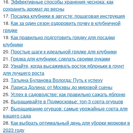
16.
Эффективные способы хранения чеснока: как
сохранить аромат до весны
17.
Посадка клубники в августе: пошаговая инструкция
18.
Как за один сезон оздоровить почву в клубничной
грядке
19.
Как правильно подготовить грядку для посадки
клубники
20.
Простые шаги к идеальной грядке для клубники
21.
Грядка для клубники: сделать своими руками
22.
Узнайте, когда высаживать росток яблоньки в грунт
для лучшего роста
23.
Татьяна Буланова Вологда: Путь к успеху
24.
Лариса Долина: от Москвы до мировой сцены
25.
Успех в садоводстве: как правильно сажать яблоню
26.
Выращивайте в Подмосковье: топ-3 сорта огурцов
27.
Выращивание огурцов: самые урожайные сорта для
вашего сада
28.
Как выбрать оптимальный день для уборки моркови в
2023 году