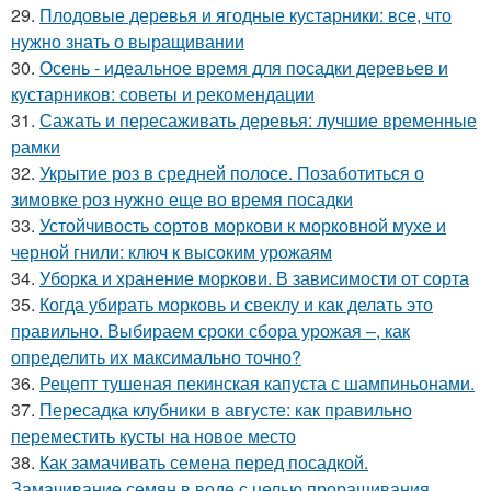
29.
Плодовые деревья и ягодные кустарники: все, что
нужно знать о выращивании
30.
Осень - идеальное время для посадки деревьев и
кустарников: советы и рекомендации
31.
Сажать и пересаживать деревья: лучшие временные
рамки
32.
Укрытие роз в средней полосе. Позаботиться о
зимовке роз нужно еще во время посадки
33.
Устойчивость сортов моркови к морковной мухе и
черной гнили: ключ к высоким урожаям
34.
Уборка и хранение моркови. В зависимости от сорта
35.
Когда убирать морковь и свеклу и как делать это
правильно. Выбираем сроки сбора урожая –, как
определить их максимально точно?
36.
Рецепт тушеная пекинская капуста с шампиньонами.
37.
Пересадка клубники в августе: как правильно
переместить кусты на новое место
38.
Как замачивать семена перед посадкой.
Замачивание семян в воде с целью проращивания