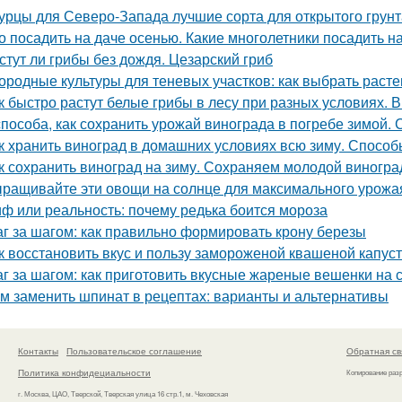
урцы для Северо-Запада лучшие сорта для открытого грунт
о посадить на даче осенью. Какие многолетники посадить 
стут ли грибы без дождя. Цезарский гриб
ородные культуры для теневых участков: как выбрать расте
к быстро растут белые грибы в лесу при разных условиях. В
способа, как сохранить урожай винограда в погребе зимой.
к хранить виноград в домашних условиях всю зиму. Способ
к сохранить виноград на зиму. Сохраняем молодой виногра
ращивайте эти овощи на солнце для максимального урожа
ф или реальность: почему редька боится мороза
г за шагом: как правильно формировать крону березы
к восстановить вкус и пользу замороженой квашеной капус
г за шагом: как приготовить вкусные жареные вешенки на 
м заменить шпинат в рецептах: варианты и альтернативы
Контакты
Пользовательское соглашение
Обратная св
Политика конфидециальности
Копирование раз
г. Москва, ЦАО, Тверской, Тверская улица 16 стр.1, м. Чеховская