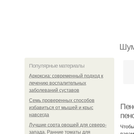
Шум
Популярные материалы
Аркоксиа: современный подход к
лечению воспалительных
заболеваний суставов
Семь проверенных способов
Пен
избавиться от мышей и крыс
пен
навсегда
Лучшие сорта овощей для северо-
Чтобы
запада. Ранние томаты для
парам