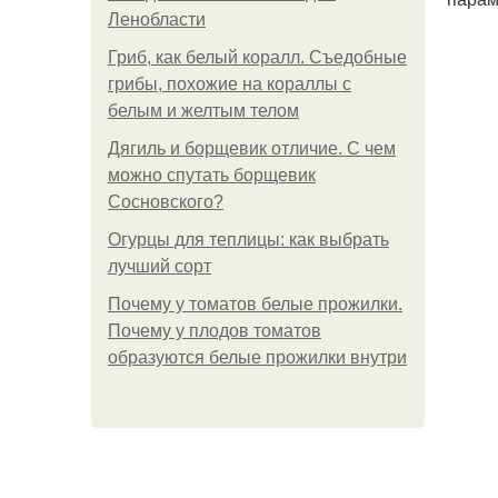
Ленобласти
Гриб, как белый коралл. Съедобные
грибы, похожие на кораллы с
белым и желтым телом
Дягиль и борщевик отличие. С чем
можно спутать борщевик
Сосновского?
Огурцы для теплицы: как выбрать
лучший сорт
Почему у томатов белые прожилки.
Почему у плодов томатов
образуются белые прожилки внутри