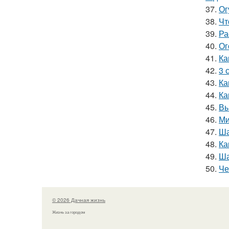
37.
Ог
38.
Чт
39.
Ра
40.
Ог
41.
Ка
42.
3 
43.
Ка
44.
Ка
45.
Вы
46.
Ми
47.
Ша
48.
Ка
49.
Ша
50.
Че
© 2026 Дачная жизнь
Жизнь за городом