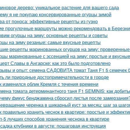
иновое дерево: уникальное растение для вашего сада
ему я не покупаю консервированные огурцы зимой
ва от поноса: эффективные рецепты из гузно
ие прогулочные маршруты можно рекомендовать в Березни
овим огурцы на зиму: основные рецепты и советы
рцы на зиму резаные: самые вкусные рецепты
шие рецепты маринованных огурцов на зиму: проверенные
рцы маринованные с эссенцией на зиму: простые и вкусны
церт Славы в Ангарске: как это было подготовлено
зывы и опыт: семена САДОВИТА томат Таня F1 5 семечек 
ть ли природные достопримечательности в городе
к изменился облик Кремля с течения времени
мена томата детерминантного таня F1 SEMINIS: как добить
чему фикус бенджамина сбросил листья после замерзания?
евращение черенка в шикарный куст за месяц: шаг за шаго
к правильно хранить чеснок в квартире: простые и эффект
п-5 лучших способов хранения чеснока в квартире
садка клубники в августе: пошаговая инструкция