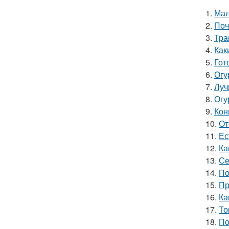
1.
Мал
2.
Поч
3.
Тра
4.
Как
5.
Гот
6.
Огу
7.
Луч
8.
Огу
9.
Кон
10.
От
11.
Ес
12.
Ка
13.
Се
14.
По
15.
Пр
16.
Ка
17.
То
18.
По