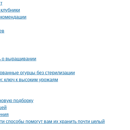
нт
 клубники
екомендации
ев
ть о выращивании
ованные огурцы без стерилизации
и: ключ к высоким урожаям
 новую подборку
шей
ения
ти способы помогут вам их хранить почти целый