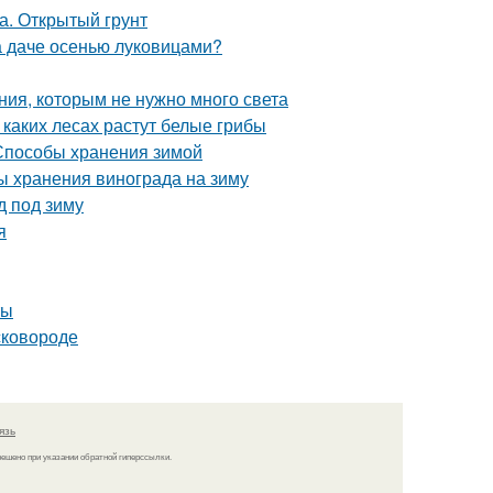
а. Открытый грунт
на даче осенью луковицами?
ния, которым не нужно много света
 каких лесах растут белые грибы
 Способы хранения зимой
ы хранения винограда на зиму
д под зиму
я
ты
сковороде
язь
решено при указании обратной гиперссылки.