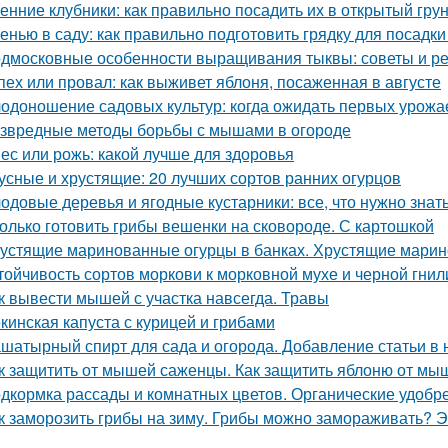
енние клубники: как правильно посадить их в открытый гру
енью в саду: как правильно подготовить грядку для посадки
дмосковные особенности выращивания тыквы: советы и р
пех или провал: как выживет яблоня, посаженная в августе
одоношение садовых культур: когда ожидать первых урожа
звредные методы борьбы с мышами в огороде
ес или рожь: какой лучше для здоровья
усные и хрустящие: 20 лучших сортов ранних огурцов
одовые деревья и ягодные кустарники: все, что нужно зна
олько готовить грибы вешенки на сковороде. С картошкой
устящие маринованные огурцы в банках. Хрустящие марин
тойчивость сортов моркови к морковной мухе и черной гнил
к вывести мышей с участка навсегда. Травы
кинская капуста с курицей и грибами
шатырный спирт для сада и огорода. Добавление статьи в
к защитить от мышей саженцы. Как защитить яблоню от мы
дкормка рассады и комнатных цветов. Органические удобр
к заморозить грибы на зиму. Грибы можно замораживать? Э