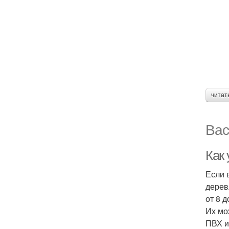
читат
Вас
Как
Если 
дерев
от 8 
Их мо
ПВХ и