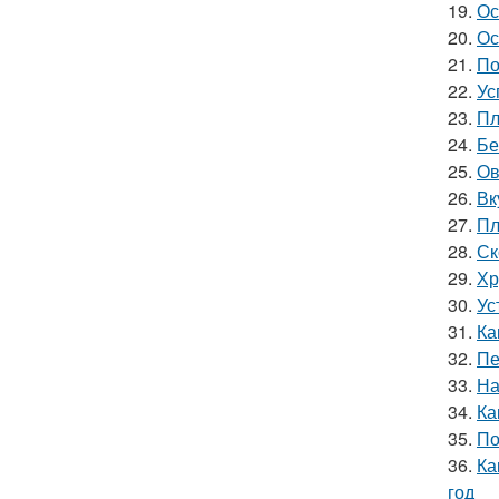
19.
Ос
20.
Ос
21.
По
22.
Ус
23.
Пл
24.
Бе
25.
Ов
26.
Вк
27.
Пл
28.
Ск
29.
Хр
30.
Ус
31.
Ка
32.
Пе
33.
На
34.
Ка
35.
По
36.
Ка
год