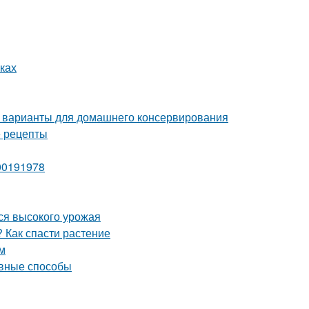
ках
 варианты для домашнего консервирования
е рецепты
00191978
ся высокого урожая
 Как спасти растение
м
ивные способы