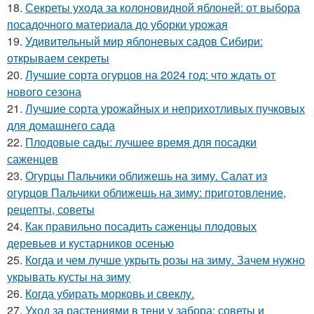
18.
Секреты ухода за колоновидной яблоней: от выбора
посадочного материала до уборки урожая
19.
Удивительный мир яблоневых садов Сибири:
открываем секреты
20.
Лучшие сорта огурцов на 2024 год: что ждать от
нового сезона
21.
Лучшие сорта урожайных и неприхотливых пучковых
для домашнего сада
22.
Плодовые сады: лучшее время для посадки
саженцев
23.
Огурцы Пальчики оближешь на зиму. Салат из
огурцов Пальчики оближешь на зиму: приготовление,
рецепты, советы
24.
Как правильно посадить саженцы плодовых
деревьев и кустарников осенью
25.
Когда и чем лучше укрыть розы на зиму. Зачем нужно
укрывать кусты на зиму
26.
Когда убирать морковь и свеклу.
27.
Уход за растениями в тени у забора: советы и