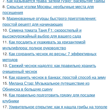
7.
Как называется трава 'заткни гузно': раскрытие тайны
8.
Скрытые уголки Москвы: необычные места для
посещения
9.
Маринованные огурцы быстрого приготовления:
простой рецепт для начинающих
10.
Семена томата Таня F1: скороспелый и
высокоурожайный выбор для вашего сада
11.
Как посадить и ухаживать за хризантемой
мультифлора: полное руководство
12.
Как сохранить чеснок до весны: 7 эффективных
методов
13.
Свежий чеснок надолго: как правильно хранить
очищенный чеснок
14.
Как хранить чеснок в банках: простой способ на зиму
15.
Милана Стар: Музыкальное путешествие из
Обнинска в большую сцену
16.
Как правильно подготовить грядку для посадки
клубники
17.
Удивительное открытие: как я нашла грибы на тополе