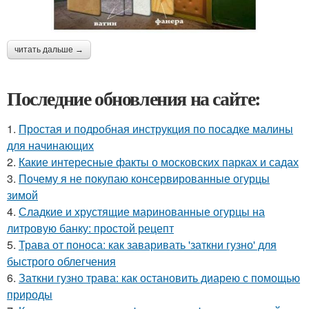
читать дальше →
Последние обновления на сайте:
1.
Простая и подробная инструкция по посадке малины
для начинающих
2.
Какие интересные факты о московских парках и садах
3.
Почему я не покупаю консервированные огурцы
зимой
4.
Сладкие и хрустящие маринованные огурцы на
литровую банку: простой рецепт
5.
Трава от поноса: как заваривать 'заткни гузно' для
быстрого облегчения
6.
Заткни гузно трава: как остановить диарею с помощью
природы