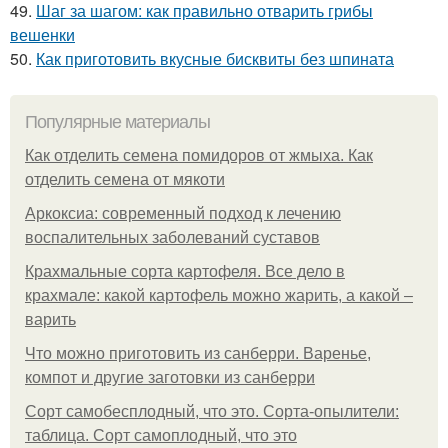
49.
Шаг за шагом: как правильно отварить грибы
вешенки
50.
Как приготовить вкусные бисквиты без шпината
Популярные материалы
Как отделить семена помидоров от жмыха. Как
отделить семена от мякоти
Аркоксиа: современный подход к лечению
воспалительных заболеваний суставов
Крахмальные сорта картофеля. Все дело в
крахмале: какой картофель можно жарить, а какой –
варить
Что можно приготовить из санберри. Варенье,
компот и другие заготовки из санберри
Сорт самобесплодный, что это. Сорта-опылители:
таблица. Сорт самоплодный, что это