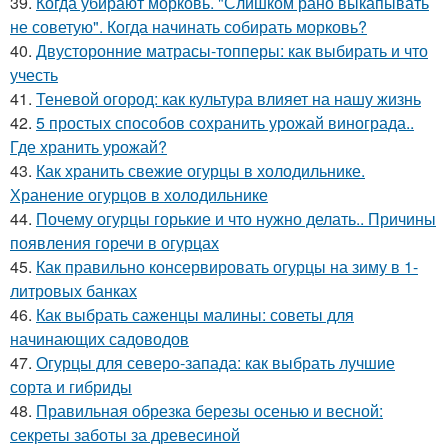
39.
Когда убирают морковь. "Слишком рано выкапывать
не советую". Когда начинать собирать морковь?
40.
Двусторонние матрасы-топперы: как выбирать и что
учесть
41.
Теневой огород: как культура влияет на нашу жизнь
42.
5 простых способов сохранить урожай винограда..
Где хранить урожай?
43.
Как хранить свежие огурцы в холодильнике.
Хранение огурцов в холодильнике
44.
Почему огурцы горькие и что нужно делать.. Причины
появления горечи в огурцах
45.
Как правильно консервировать огурцы на зиму в 1-
литровых банках
46.
Как выбрать саженцы малины: советы для
начинающих садоводов
47.
Огурцы для северо-запада: как выбрать лучшие
сорта и гибриды
48.
Правильная обрезка березы осенью и весной:
секреты заботы за древесиной