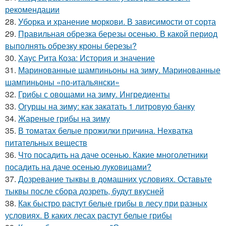
рекомендации
28.
Уборка и хранение моркови. В зависимости от сорта
29.
Правильная обрезка березы осенью. В какой период
выполнять обрезку кроны березы?
30.
Хаус Рита Коза: История и значение
31.
Маринованные шампиньоны на зиму. Маринованные
шампиньоны «по-итальянски»
32.
Грибы с овощами на зиму. Ингредиенты
33.
Огурцы на зиму: как закатать 1 литровую банку
34.
Жареные грибы на зиму
35.
В томатах белые прожилки причина. Нехватка
питательных веществ
36.
Что посадить на даче осенью. Какие многолетники
посадить на даче осенью луковицами?
37.
Дозревание тыквы в домашних условиях. Оставьте
тыквы после сбора дозреть, будут вкусней
38.
Как быстро растут белые грибы в лесу при разных
условиях. В каких лесах растут белые грибы