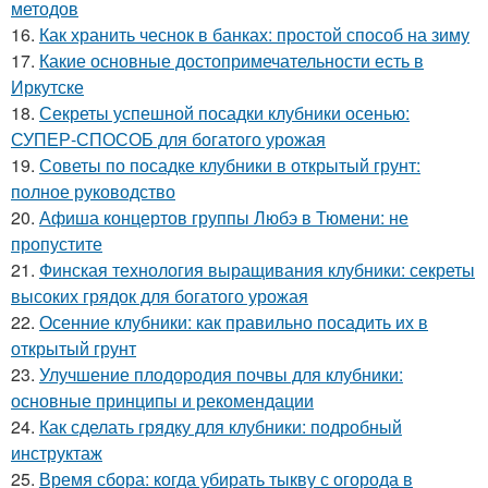
методов
16.
Как хранить чеснок в банках: простой способ на зиму
17.
Какие основные достопримечательности есть в
Иркутске
18.
Секреты успешной посадки клубники осенью:
СУПЕР-СПОСОБ для богатого урожая
19.
Советы по посадке клубники в открытый грунт:
полное руководство
20.
Афиша концертов группы Любэ в Тюмени: не
пропустите
21.
Финская технология выращивания клубники: секреты
высоких грядок для богатого урожая
22.
Осенние клубники: как правильно посадить их в
открытый грунт
23.
Улучшение плодородия почвы для клубники:
основные принципы и рекомендации
24.
Как сделать грядку для клубники: подробный
инструктаж
25.
Время сбора: когда убирать тыкву с огорода в