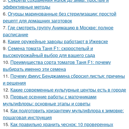
эффективные методы
6.
Огурцы маринованные без стерилизации: простой
рецепт для домашних заготовок
7.
Где смотреть группу Анимацию в Москве: полное
расписание
8.
Какие оружейные заводы работают в Ижевске
9.
Семена томата Таня F1: скороспелый и
высокоурожайный выбор для вашего сада
10.
Преимущества сорта томатов Таня F1: почему
выбирать именно эти семена
11.
Почему фикус Бенджамина сбросил листья: причины
и решения
12.
Какие современные культурные центры есть в городе
13.
Первые осенние работы с маточниками
мультифлоры: основные этапы и советы
14.
Как подготовить хризантему мультифлора к зимовке:
пошаговая инструкция
15.
Как правильно хранить чеснок: 10 проверенных