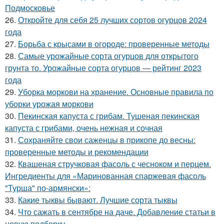
Подмосковье
26.
Откройте для себя 25 лучших сортов огурцов 2024
года
27.
Борьба с крысами в огороде: проверенные методы
28.
Самые урожайные сорта огурцов для открытого
грунта то. Урожайные сорта огурцов — рейтинг 2023
года
29.
Уборка моркови на хранение. Основные правила по
уборки урожая моркови
30.
Пекинская капуста с грибам. Тушеная пекинская
капуста с грибами, очень нежная и сочная
31.
Сохраняйте свои саженцы в прикопе до весны:
проверенные методы и рекомендации
32.
Квашеная стручковая фасоль с чесноком и перцем.
Ингредиенты для «Маринованная спаржевая фасоль
"Турша" по-армянски»:
33.
Какие тыквы бывают. Лучшие сорта тыквы
34.
Что сажать в сентябре на даче. Добавление статьи в
новую подборку