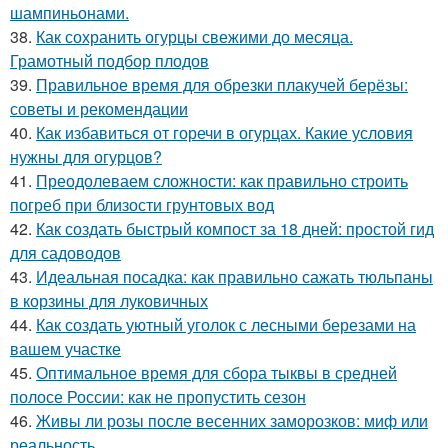
шампиньонами.
38.
Как сохранить огурцы свежими до месяца.
Грамотный подбор плодов
39.
Правильное время для обрезки плакучей берёзы:
советы и рекомендации
40.
Как избавиться от горечи в огурцах. Какие условия
нужны для огурцов?
41.
Преодолеваем сложности: как правильно строить
погреб при близости грунтовых вод
42.
Как создать быстрый компост за 18 дней: простой гид
для садоводов
43.
Идеальная посадка: как правильно сажать тюльпаны
в корзины для луковичных
44.
Как создать уютный уголок с лесными березами на
вашем участке
45.
Оптимальное время для сбора тыквы в средней
полосе России: как не пропустить сезон
46.
Живы ли розы после весенних заморозков: миф или
реальность