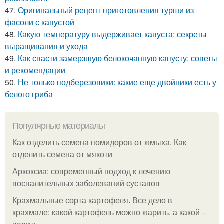
47.
Оригинальный рецепт приготовления турши из
фасоли с капустой
48.
Какую температуру выдерживает капуста: секреты
выращивания и ухода
49.
Как спасти замерзшую белокочанную капусту: советы
и рекомендации
50.
Не только подберезовики: какие еще двойники есть у
белого гриба
Популярные материалы
Как отделить семена помидоров от жмыха. Как
отделить семена от мякоти
Аркоксиа: современный подход к лечению
воспалительных заболеваний суставов
Крахмальные сорта картофеля. Все дело в
крахмале: какой картофель можно жарить, а какой –