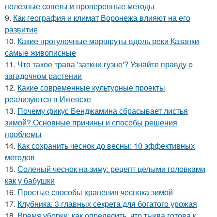
полезные советы и проверенные методы
9.
Как география и климат Воронежа влияют на его
развитие
10.
Какие прогулочные маршруты вдоль реки Казанки
самые живописные
11.
Что такое трава 'заткни гузно'? Узнайте правду о
загадочном растении
12.
Какие современные культурные проекты
реализуются в Ижевске
13.
Почему фикус Бенджамина сбрасывает листья
зимой? Основные причины и способы решения
проблемы
14.
Как сохранить чеснок до весны: 10 эффективных
методов
15.
Соленый чеснок на зиму: рецепт целыми головками
как у бабушки
16.
Простые способы хранения чеснока зимой
17.
Клубника: 3 главных секрета для богатого урожая
18.
Время уборки: как определить, что тыква готова к