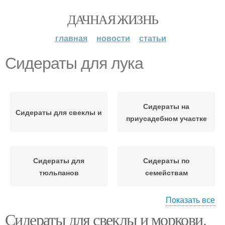
ДАЧНАЯ ЖИЗНЬ
главная
новости
статьи
Сидераты для лука
Сидераты на
Сидераты для свеклы и
приусадебном участке
Сидераты для
Сидераты по
тюльпанов
семействам
Показать все
Сидераты для свеклы и моркови.
Сидераты под озимый
Сидераты для чеснока