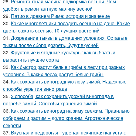
28.
Ремонтантная малина подкормка весной. Чем
удобрять ремонтантную малину весной
29.
Патио в древнем Риме: история и значение
30.
Какие многолетники посадить осенью на даче. Какие
цветы сажать осенью: 10 лучших растений
31.
Дозревание тыквы в домашних условиях. Оставьте
тыквы после сбора дозреть, будут вкусней
32.
Фруктовые и ягодные культуры: как выбрать и
вырастить лучшие сорта
33.
Как быстро растут белые грибы в лесу при разных
условиях. В каких лесах растут белые грибы
34.
Как сохранить виноградную лозу зимой. Надежные
способы укрытия винограда
35.
3 способа, как сохранить урожай винограда в
погребе зимой. Способы хранения зимой
36.
Как сохранить виноград на зиму свежим. Правильно
собираем и растим – долго храним. Агротехнические
секреты
37.
Вкусная и недорогая Тушеная пекинская капуста с