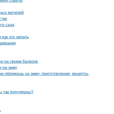
зные советы
тных жителей
стке
го сада
 как это делать
ащивания
ук на своем балконе
и на зиму
ки оближешь на зиму: приготовление, рецепты,
ы так популярны?
ь