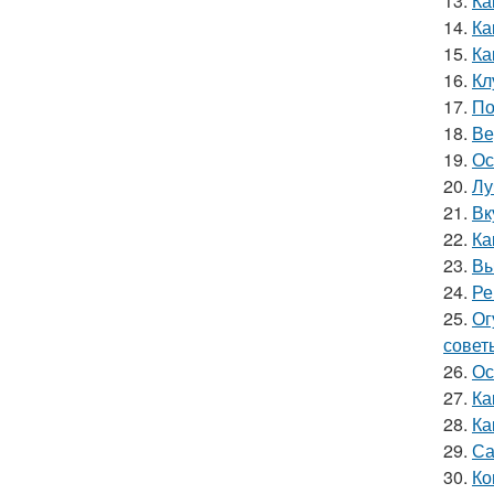
13.
Ка
14.
Ка
15.
Ка
16.
Кл
17.
По
18.
Ве
19.
Ос
20.
Лу
21.
Вк
22.
Ка
23.
Вы
24.
Ре
25.
Ог
совет
26.
Ос
27.
Ка
28.
Ка
29.
Са
30.
Ко