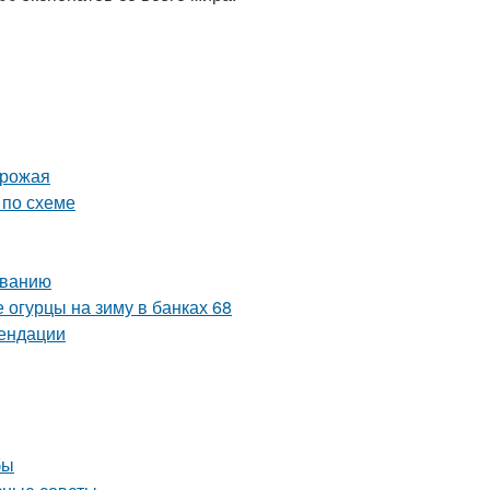
урожая
 по схеме
иванию
 огурцы на зиму в банках 68
мендации
бы