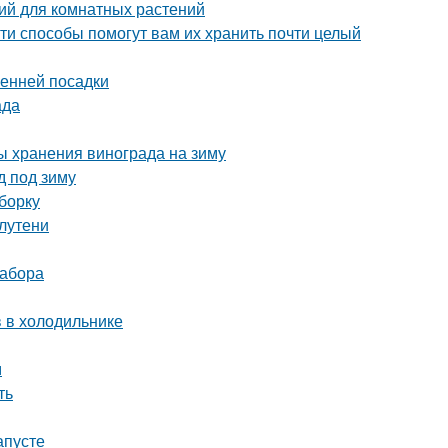
ий для комнатных растений
ти способы помогут вам их хранить почти целый
сенней посадки
ада
ы хранения винограда на зиму
д под зиму
борку
лутени
забора
в в холодильнике
м
ть
апусте