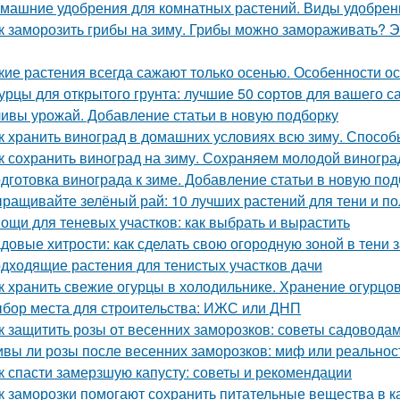
машние удобрения для комнатных растений. Виды удобрен
к заморозить грибы на зиму. Грибы можно замораживать? Э
кие растения всегда сажают только осенью. Особенности о
урцы для открытого грунта: лучшие 50 сортов для вашего с
ивы урожай. Добавление статьи в новую подборку
к хранить виноград в домашних условиях всю зиму. Способ
к сохранить виноград на зиму. Сохраняем молодой виногра
дготовка винограда к зиме. Добавление статьи в новую под
ращивайте зелёный рай: 10 лучших растений для тени и по
ощи для теневых участков: как выбрать и вырастить
довые хитрости: как сделать свою огородную зоной в тени 
дходящие растения для тенистых участков дачи
к хранить свежие огурцы в холодильнике. Хранение огурцо
бор места для строительства: ИЖС или ДНП
к защитить розы от весенних заморозков: советы садовода
вы ли розы после весенних заморозков: миф или реальнос
к спасти замерзшую капусту: советы и рекомендации
к заморозки помогают сохранить питательные вещества в к