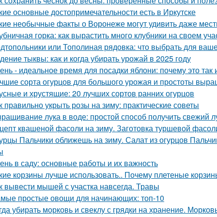
к сохранить чеснок до весны: проверенные способы и поле
кие основные достопримечательности есть в Иркутске
кие необычные факты о Воронеже могут удивить даже мес
убничная горка: как вырастить много клубники на своем уча
дтопольники или Тополиная рядовка: что выбрать для ваше
дение тыквы: как и когда убирать урожай в 2025 году
ень - идеальное время для посадки яблони: почему это так и
чшие сорта огурцов для большого урожая и простоты выр
усные и хрустящие: 20 лучших сортов ранних огурцов
к правильно укрыть розы на зиму: практические советы
ращивание лука в воде: простой способ получить свежий л
цепт квашеной фасоли на зиму. Заготовка туршевой фасол
урцы Пальчики оближешь на зиму. Салат из огурцов Пальчи
ы
ень в саду: основные работы и их важность
кие корзины лучше использовать.. Почему плетеные корзин
к вывести мышей с участка навсегда. Травы
мые простые овощи для начинающих: топ-10
гда убирать морковь и свеклу с грядки на хранение. Морков