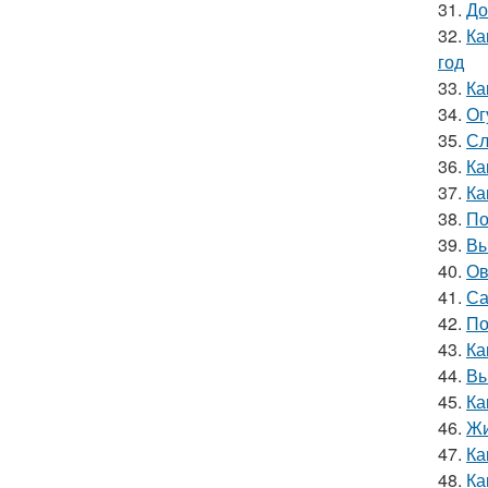
31.
До
32.
Ка
год
33.
Ка
34.
Ог
35.
Сл
36.
Ка
37.
Ка
38.
По
39.
Вы
40.
Ов
41.
Са
42.
По
43.
Ка
44.
Вы
45.
Ка
46.
Жи
47.
Ка
48.
Ка