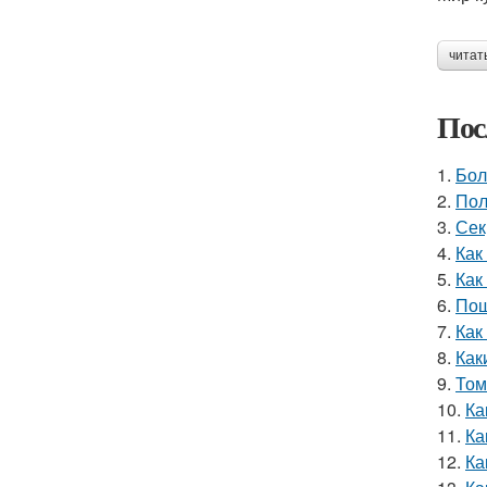
читат
Пос
1.
Бол
2.
Пол
3.
Сек
4.
Как
5.
Как
6.
Пош
7.
Как
8.
Как
9.
Том
10.
Ка
11.
Ка
12.
Ка