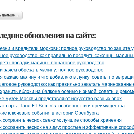
ь дальше →
ледние обновления на сайте:
езни и вредители моркови: полное руководство по защите 
ное руководство: как правильно посадить саженцы малины
реты посадки малины: пошаговое руководство
 и зачем обрезать малину: полное руководство
 я сажаю малину и что добавляю в лунку: советы по выращ
аговое руководство: как правильно закатать маринованные
 хранить яблоки на балконе осенью и зимой: советы и реко
ие музеи Москвы представляют искусство разных эпох
ат сорта Таня F1 Seminis: особенности и преимущества
кие ключевые события в истории Оренбурга
к сохранить чеснок свежим: лучшие способы хранения
к сохранить чеснок на зиму: простые и эффективные спосо