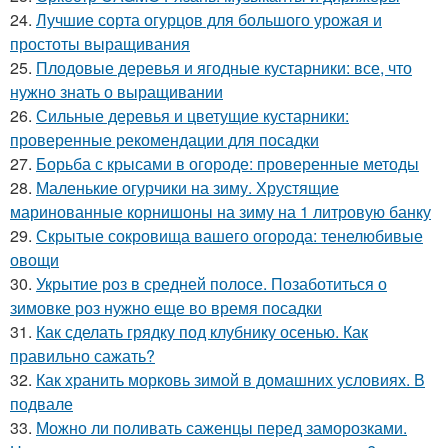
24.
Лучшие сорта огурцов для большого урожая и
простоты выращивания
25.
Плодовые деревья и ягодные кустарники: все, что
нужно знать о выращивании
26.
Сильные деревья и цветущие кустарники:
проверенные рекомендации для посадки
27.
Борьба с крысами в огороде: проверенные методы
28.
Маленькие огурчики на зиму. Хрустящие
маринованные корнишоны на зиму на 1 литровую банку
29.
Скрытые сокровища вашего огорода: тенелюбивые
овощи
30.
Укрытие роз в средней полосе. Позаботиться о
зимовке роз нужно еще во время посадки
31.
Как сделать грядку под клубнику осенью. Как
правильно сажать?
32.
Как хранить морковь зимой в домашних условиях. В
подвале
33.
Можно ли поливать саженцы перед заморозками.