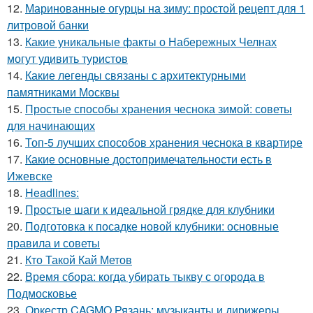
12.
Маринованные огурцы на зиму: простой рецепт для 1
литровой банки
13.
Какие уникальные факты о Набережных Челнах
могут удивить туристов
14.
Какие легенды связаны с архитектурными
памятниками Москвы
15.
Простые способы хранения чеснока зимой: советы
для начинающих
16.
Топ-5 лучших способов хранения чеснока в квартире
17.
Какие основные достопримечательности есть в
Ижевске
18.
Headlines:
19.
Простые шаги к идеальной грядке для клубники
20.
Подготовка к посадке новой клубники: основные
правила и советы
21.
Кто Такой Кай Метов
22.
Время сбора: когда убирать тыкву с огорода в
Подмосковье
23.
Оркестр CAGMO Рязань: музыканты и дирижеры