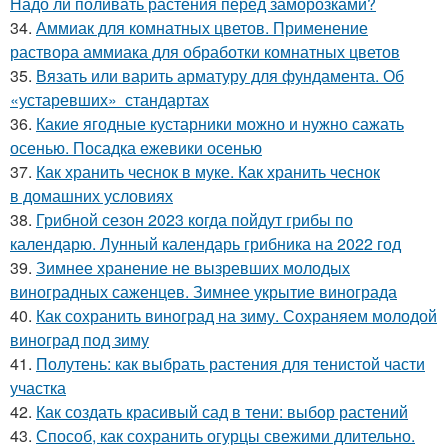
Надо ли поливать растения перед заморозками?
34.
Аммиак для комнатных цветов. Применение
раствора аммиака для обработки комнатных цветов
35.
Вязать или варить арматуру для фундамента. Об
«устаревших» стандартах
36.
Какие ягодные кустарники можно и нужно сажать
осенью. Посадка ежевики осенью
37.
Как хранить чеснок в муке. Как хранить чеснок
в домашних условиях
38.
Грибной сезон 2023 когда пойдут грибы по
календарю. Лунный календарь грибника на 2022 год
39.
Зимнее хранение не вызревших молодых
виноградных саженцев. Зимнее укрытие винограда
40.
Как сохранить виноград на зиму. Сохраняем молодой
виноград под зиму
41.
Полутень: как выбрать растения для тенистой части
участка
42.
Как создать красивый сад в тени: выбор растений
43.
Способ, как сохранить огурцы свежими длительно.