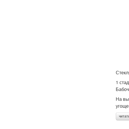
Стекл
1 ста
Бабоч
На вы
угоще
читат