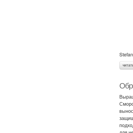
Stefan
читат
Обр
Выращ
Сморо
вынос
защищ
подхо
для н