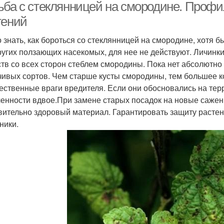
ьба с стеклянницей на смородине. Профил
тений
 знать, как бороться со стеклянницей на смородине, хотя
ругих ползающих насекомых, для нее не действуют. Личин
тв со всех сторон стеблем смородины. Пока нет абсолютно
чивых сортов. Чем старше кусты смородины, тем большее к
ественные враги вредителя. Если они обосновались на терр
ленности вдвое.При замене старых посадок на новые сажен
вительно здоровый материал. Гарантировать защиту растени
ники.