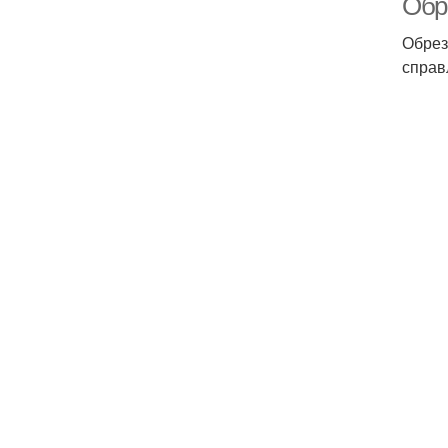
Обр
Обрез
справ