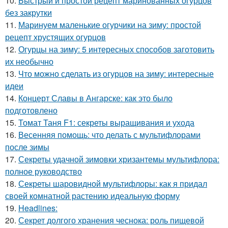
10.
Быстрый и простой рецепт маринованных огурцов
без закрутки
11.
Маринуем маленькие огурчики на зиму: простой
рецепт хрустящих огурцов
12.
Огурцы на зиму: 5 интересных способов заготовить
их необычно
13.
Что можно сделать из огурцов на зиму: интересные
идеи
14.
Концерт Славы в Ангарске: как это было
подготовлено
15.
Томат Таня F1: секреты выращивания и ухода
16.
Весенняя помощь: что делать с мультифлорами
после зимы
17.
Секреты удачной зимовки хризантемы мультифлора:
полное руководство
18.
Секреты шаровидной мультифлоры: как я придал
своей комнатной растению идеальную форму
19.
Headlines:
20.
Секрет долгого хранения чеснока: роль пищевой