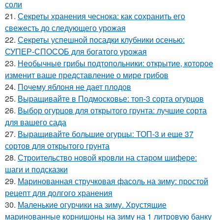
соли
21.
Секреты хранения чеснока: как сохранить его
свежесть до следующего урожая
22.
Секреты успешной посадки клубники осенью:
СУПЕР-СПОСОБ для богатого урожая
23.
Необычные грибы подтопольники: открытие, которое
изменит ваше представление о мире грибов
24.
Почему яблоня не дает плодов
25.
Выращивайте в Подмосковье: топ-3 сорта огурцов
26.
Выбор огурцов для открытого грунта: лучшие сорта
для вашего сада
27.
Выращивайте большие огурцы: ТОП-3 и еще 37
сортов для открытого грунта
28.
Строительство новой кровли на старом шифере:
шаги и подсказки
29.
Маринованная стручковая фасоль на зиму: простой
рецепт для долгого хранения
30.
Маленькие огурчики на зиму. Хрустящие
маринованные корнишоны на зиму на 1 литровую банку