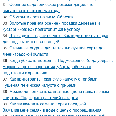
31.
Осенние садоводческие рекомендации: что
высаживать в это время года
32.
Об укрытии роз на зиму. Обрезка
33.
Золотые правила осенней посадки деревьев и
кустарников: как подготовиться к успеху
34.
Что садить на даче осенью. Как подготовить грядки
для подзимнего сева овощей
35.
Отличные огурцы для теплицы: лучшие сорта для
Ленинградской области
36.
Когда убирать морковь в Подмосковье. Когда убирать
морковь: сроки созревания, уборка, обрезка и
подготовка к хранению
37.
Как приготовить пекинскую капусту с грибами.
Тушеная пекинская капуста с грибами
38.
Можно ли поливать комнатные цветы нашатырным
спиртом. Подкормка растений сахаром
39.
Как замачивать семена перед посадкой.
Замачивание семян в воде с целью проращивания