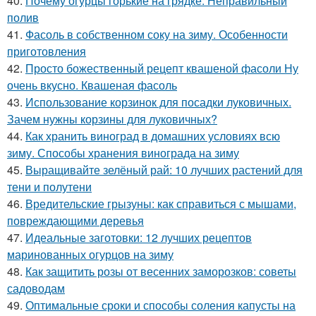
40.
Почему огурцы горькие на грядке. Неправильный
полив
41.
Фасоль в собственном соку на зиму. Особенности
приготовления
42.
Просто божественный рецепт квашеной фасоли Ну
очень вкусно. Квашеная фасоль
43.
Использование корзинок для посадки луковичных.
Зачем нужны корзины для луковичных?
44.
Как хранить виноград в домашних условиях всю
зиму. Способы хранения винограда на зиму
45.
Выращивайте зелёный рай: 10 лучших растений для
тени и полутени
46.
Вредительские грызуны: как справиться с мышами,
повреждающими деревья
47.
Идеальные заготовки: 12 лучших рецептов
маринованных огурцов на зиму
48.
Как защитить розы от весенних заморозков: советы
садоводам
49.
Оптимальные сроки и способы соления капусты на