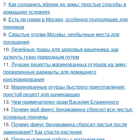
7.
Как сохранить яблоки до зимы: простые способы в
домашних условиях
8.
Есть ли парки в Москве, особенно подходящие для
пикников
9.
Скрытые уголки Москвы: необычные места для
посещения
10.
Лечебные травы для здоровья кишечника: как
заткнуть гузно природным путем
11.
Лучшие рецепты маринованных огурцов на зиму:
проверенные варианты для домашнего
консервирования
12.
Маринованные огурцы быстрого приготовления:
простой рецепт для начинающих
13.
Чем примечателен храм Василия Блаженного
14.
Почему мой фикус бенджамина сбросил все листья:
основные причины
15.
Почему фикус бенджамина сбросил листья после
замерзания? Как спасти растение
16.
Первые осенние работы с маточниками