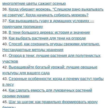
многолетние цветы сажают осенью
36.
Когда убирают морковь. "Слишком рано выкапывать
не советую". Когда начинать собирать морковь?
37.
Как выращивать гуаву в домашних условиях —
приручаем тропиканку
38.
В тени большого дерева: история и значение
39.
Как выбрать растения для тени на огороде
40.
Способ, как сохранить огурцы свежими длительно.
Нестандартные методы хранения
41.
Огород в тени: лучшие растения для полутенистых
участков
42.
Выращивайте богатый урожай: лучшие овощные
культуры для вашего сада
43.
Сезонные особенности: когда и почему растут грибы
в лесу
44.
Как сделать емкость для луковичных растений
своими руками
45.
Шаг за шагом: как правильно формировать крону
березы