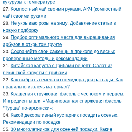
кукурузы к температуре
27.
Компостный чай своими руками. АКЧ (компостный
чай) своими руками
28.
Не укрываю розы на зиму. Добавление статьи в
новую подборку
29.
Подбор оптимального места для выращивания
арбузов в открытом грунте
30.
Сохраняйте свои саженцы в прикопе до весны:
проверенные методы и рекомендации
31.
Китайская капуста с грибами рецепт. Салат из
пекинской капусты с грибами
32.
Как выбрать семена из помидора для рассады. Как
правильно извлечь материал?
33.
Квашеная стручковая фасоль с чесноком и перцем.
Ингредиенты для «Маринованная спаржевая фасоль
"Турша" по-армянски»:
34.
Какой декоративный кустарник посадить осенью.
Рекомендации по посадке
35.
30 многолетников для осенней посадки. Какие