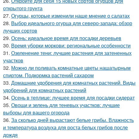
26.
Откройте для себя 15 новых сортов огурцов для
открытого грунта
27.
Огурцы, которые изменили наше мнение о салатах
28.
Выбор идеального огурца для северо-запада: обзор
лучших сортов
29.
Осень: идеальное время для посадки деревьев
30.
Время уборки моркови: региональные особенности
31.
Озеленение тени: лучшие растения для затененных
участков
32.
Можно ли поливать комнатные цветы нашатырным
спиртом. Подкормка растений сахаром
33.
Домашние удобрения для комнатных растений. Виды
удобрений для комнатных растений
34.
Осень в теплице: лучшее время для посадки сидерат
35.
Овощи и зелень для теневых участков: лучшие
выборы для вашего огорода
36.
За сколько дней вырастают белые грибы. Влажность
и температура воздуха для роста белых грибов после
дождя