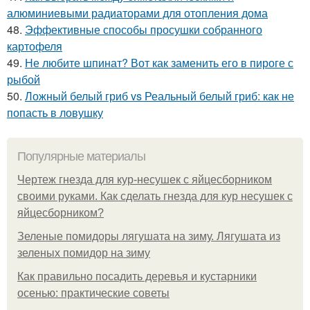
алюминиевыми радиаторами для отопления дома
48.
Эффективные способы просушки собранного
картофеля
49.
Не любите шпинат? Вот как заменить его в пироге с
рыбой
50.
Ложный белый гриб vs Реальный белый гриб: как не
попасть в ловушку
Популярные материалы
Чертеж гнезда для кур-несушек с яйцесборником
своими руками. Как сделать гнезда для кур несушек с
яйцесборником?
Зеленые помидоры лягушата на зиму. Лягушата из
зеленых помидор на зиму
Как правильно посадить деревья и кустарники
осенью: практические советы