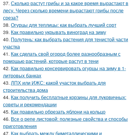
37.
Сколько растут грибы и за какое время вырастают в
лесу. Через сколько времени вырастают грибы после
среза?
38.
Огурцы для теплицы: как выбрать лучший сорт
39.
Как правильно укрывать виноград на зиму
40.
Полутень: как выбрать растения для тенистой части
участка
41.
Как сделать свой огород более разнообразным с
помощью растений, которые растут в тени
42.
Как правильно консервировать огурцы на зиму в 1-
литровых банках
43.
ЛПХ или ИЖС: какой участок выбрать для
строительства дома
44.
Как получить бесплатные корзины для луковичных:
советы и рекомендации
45.
Как правильно обрезать яблони на кольцо
46.
Все о репе листовой: полезные свойства и способы
приготовления
47.
Как выбрать между биметаллическими и