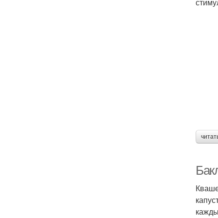
стиму
читат
Бак
Кваше
капус
кажды