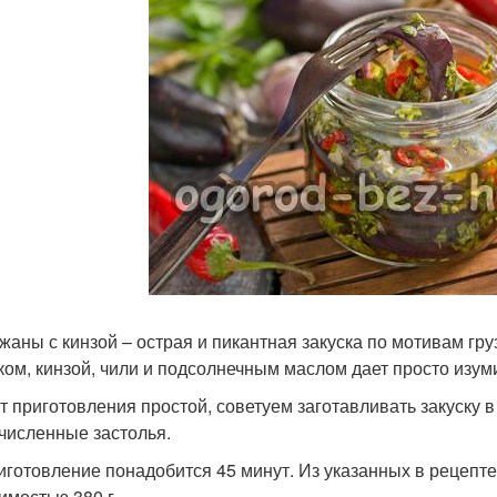
жаны с кинзой – острая и пикантная закуска по мотивам гру
ком, кинзой, чили и подсолнечным маслом дает просто изуми
т приготовления простой, советуем заготавливать закуску 
численные застолья.
иготовление понадобится 45 минут. Из указанных в рецепте
имостью 380 г.