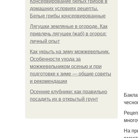
Консервирование белых грибов в
домашних условиях рецепты.
Белые грибы консервированные
Лягушки земляные в огороде. Как
привлечь лягушек (жаб) в огород:
личный опыт
Как укрыть на зиму можжевельник.
Особенности ухода за
можжевельником осенью и при
подготовке к зиме — общие советы
и рекомендации
Осенние клубники: как правильно
Бакла
посадить их в открытый грунт
чесно
Рецеп
много
На пр
вмест