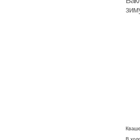
Бак
зим
Кваше
В хол