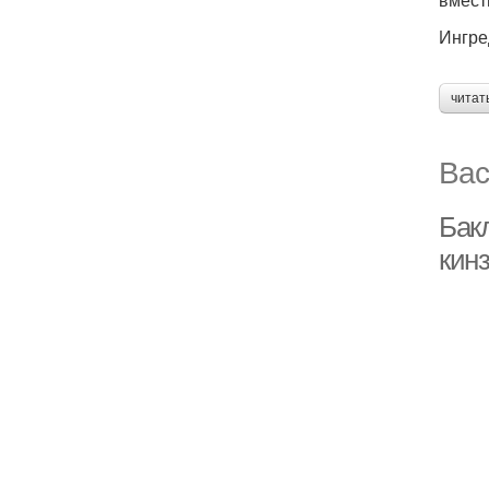
Ингре
читат
Вас
Бак
кинз