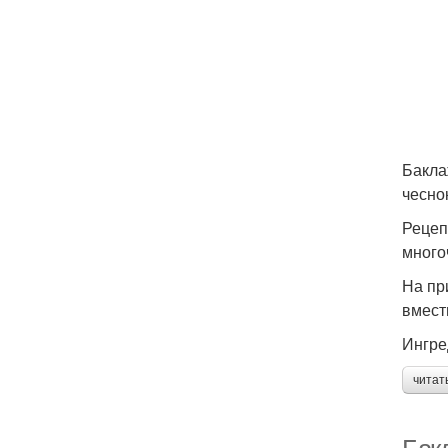
Бакла
чесно
Рецеп
много
На пр
вмест
Ингре
читат