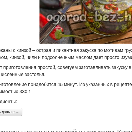
жаны с кинзой – острая и пикантная закуска по мотивам гру
ком, кинзой, чили и подсолнечным маслом дает просто изуми
т приготовления простой, советуем заготавливать закуску 
численные застолья.
иготовление понадобится 45 минут. Из указанных в рецепте
имостью 380 г.
диенты:
ь дальше →