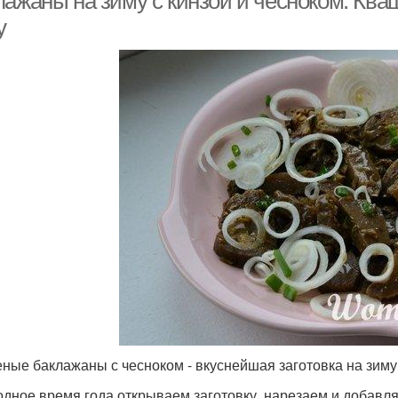
лажаны на зиму с кинзой и чесноком. Кв
у
ные баклажаны с чесноком - вкуснейшая заготовка на зиму 
одное время года открываем заготовку, нарезаем и добавл