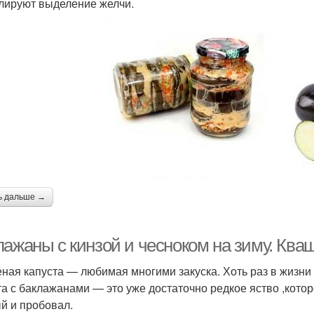
лируют выделение желчи.
ь дальше →
лажаны с кинзой и чесноком на зиму. Ква
ная капуста — любимая многими закуска. Хоть раз в жизни 
та с баклажанами — это уже достаточно редкое яство ,котор
й и пробовал.