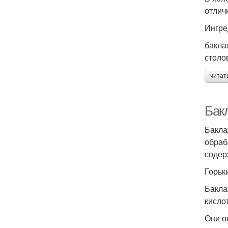
отлич
Ингре
бакла
столо
читат
Бакл
Бакла
обраб
содер
Горьк
Бакла
кисло
Они о