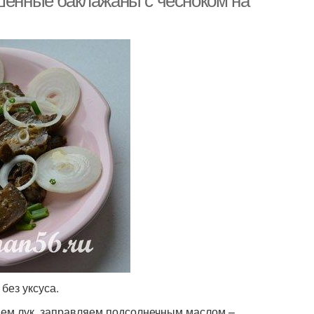
ашенные баклажаны с чесноком на
без уксуса.
яем лук, заправляем подсолнечным маслом –