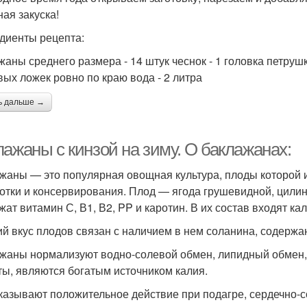
ная закуска!
диенты рецепта:
жаны среднего размера - 14 штук чеснок - 1 головка петрушк
вых ложек ровно по краю вода - 2 литра
ь дальше →
ажаны с кинзой на зиму. О баклажанах:
жаны — это популярная овощная культура, плоды которой 
отки и консервирования. Плод — ягода грушевидной, цили
жат витамин С, В1, В2, PP и каротин. В их состав входят ка
ий вкус плодов связан с наличием в нем соланина, содержа
жаны нормализуют водно-солевой обмен, липидный обмен,
ты, являются богатым источником калия.
казывают положительное действие при подагре, сердечно-с