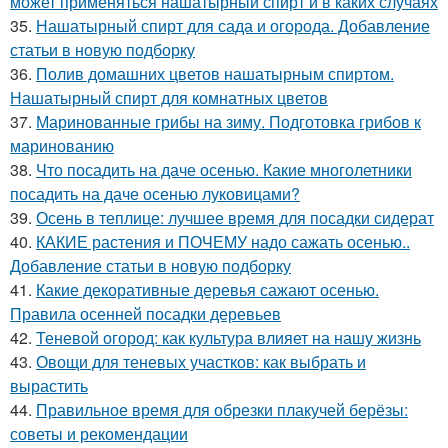
может применяться нашатырный спирт и в каких случаях
35.
Нашатырный спирт для сада и огорода. Добавление
статьи в новую подборку
36.
Полив домашних цветов нашатырным спиртом.
Нашатырный спирт для комнатных цветов
37.
Маринованные грибы на зиму. Подготовка грибов к
маринованию
38.
Что посадить на даче осенью. Какие многолетники
посадить на даче осенью луковицами?
39.
Осень в теплице: лучшее время для посадки сидерат
40.
КАКИЕ растения и ПОЧЕМУ надо сажать осенью..
Добавление статьи в новую подборку
41.
Какие декоративные деревья сажают осенью.
Правила осенней посадки деревьев
42.
Теневой огород: как культура влияет на нашу жизнь
43.
Овощи для теневых участков: как выбрать и
вырастить
44.
Правильное время для обрезки плакучей берёзы:
советы и рекомендации