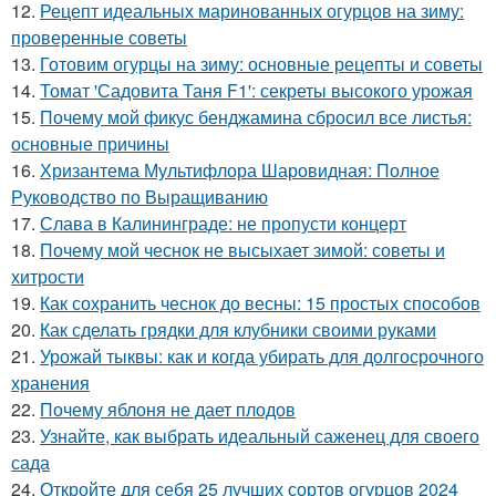
12.
Рецепт идеальных маринованных огурцов на зиму:
проверенные советы
13.
Готовим огурцы на зиму: основные рецепты и советы
14.
Томат 'Садовита Таня F1': секреты высокого урожая
15.
Почему мой фикус бенджамина сбросил все листья:
основные причины
16.
Хризантема Мультифлора Шаровидная: Полное
Руководство по Выращиванию
17.
Слава в Калининграде: не пропусти концерт
18.
Почему мой чеснок не высыхает зимой: советы и
хитрости
19.
Как сохранить чеснок до весны: 15 простых способов
20.
Как сделать грядки для клубники своими руками
21.
Урожай тыквы: как и когда убирать для долгосрочного
хранения
22.
Почему яблоня не дает плодов
23.
Узнайте, как выбрать идеальный саженец для своего
сада
24.
Откройте для себя 25 лучших сортов огурцов 2024