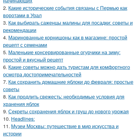
начинающих
2.
Какие исторические события связаны с Пермью как
воротами в Урал
3.
Как выбирать саженцы малины для посадки: советы и
рекомендации
4.
Маринованные корнишоны как в магазине: простой
рецепт с семенами
5.
Маленькие консервированные огурчики на зиму:
простой и вкусный рецепт
6.
Какие советы можно дать туристам для комфортного
осмотра достопримечательностей
7.
Как сохранить домашние яблоки до февраля: простые
советы
8.
Как продлить свежесть: необходимые условия для
хранения яблок
9.
Секреты сохранения яблок и груш до нового урожая
10.
Headlines:
11.
Музеи Москвы: путешествие в мир искусства и
истории