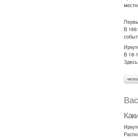
местн
Первы
В 166
событ
Иркутс
В 18-
Здесь
читат
Вас
Как
Иркут
Распо