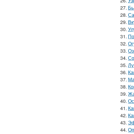
26.
Уз
27.
Бы
28.
Са
29.
Вк
30.
Ул
31.
По
32.
Ог
33.
Оз
34.
Со
35.
Лу
36.
Ка
37.
Ма
38.
Ко
39.
Жа
40.
Ос
41.
Ка
42.
Ка
43.
Эф
44.
Оп