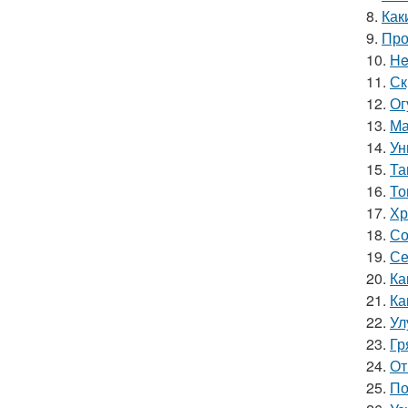
8.
Как
9.
Про
10.
He
11.
Ск
12.
Ог
13.
Ма
14.
Ун
15.
Та
16.
То
17.
Хр
18.
Со
19.
Се
20.
Ка
21.
Ка
22.
Ул
23.
Гр
24.
От
25.
По