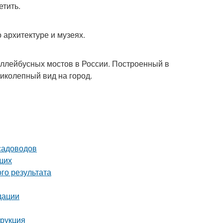
етить.
о архитектуре и музеях.
оллейбусных мостов в России. Построенный в
ликолепный вид на город.
садоводов
щих
го результата
дации
трукция