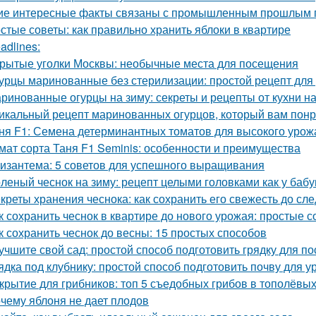
ие интересные факты связаны с промышленным прошлым 
стые советы: как правильно хранить яблоки в квартире
adlines:
рытые уголки Москвы: необычные места для посещения
урцы маринованные без стерилизации: простой рецепт для
ринованные огурцы на зиму: секреты и рецепты от кухни н
икальный рецепт маринованных огурцов, который вам пон
ня F1: Семена детерминантных томатов для высокого урож
мат сорта Таня F1 Seminis: особенности и преимущества
изантема: 5 советов для успешного выращивания
леный чеснок на зиму: рецепт целыми головками как у баб
креты хранения чеснока: как сохранить его свежесть до с
к сохранить чеснок в квартире до нового урожая: простые 
к сохранить чеснок до весны: 15 простых способов
учшите свой сад: простой способ подготовить грядку для по
ядка под клубнику: простой способ подготовить почву для 
крытие для грибников: топ 5 съедобных грибов в тополёвы
чему яблоня не дает плодов