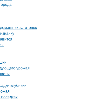
города
 домашних заготовок
аизнанку
равится
ая
ушки
ледующего урожая
советы
садки клубники
урожая
х посадках