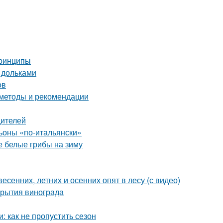
принципы
 дольками
ов
 методы и рекомендации
дителей
оны «по-итальянски»
 белые грибы на зиму
есенних, летних и осенних опят в лесу (с видео)
крытия винограда
 как не пропустить сезон