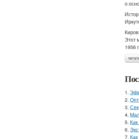
о осн
Истор
Иркут
Киров
Этот 
1956 
читат
Пос
1.
Эфф
2.
Опт
3.
Сек
4.
Мал
5.
Как
6.
Экс
7.
Как