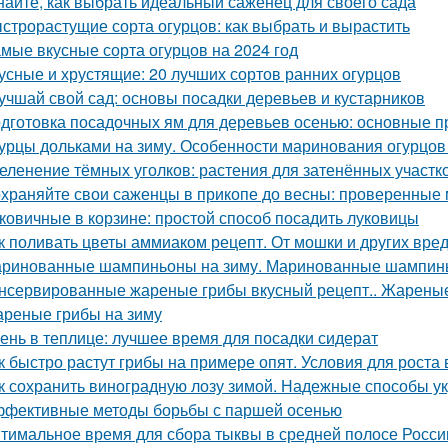
найте, как выбрать идеальный саженец для своего сада
строрастущие сорта огурцов: как выбрать и вырастить
мые вкусные сорта огурцов на 2024 год
усные и хрустящие: 20 лучших сортов ранних огурцов
учшай свой сад: основы посадки деревьев и кустарников
дготовка посадочных ям для деревьев осенью: основные 
урцы дольками на зиму. Особенности маринования огурцов
еленение тёмных уголков: растения для затенённых участк
храняйте свои саженцы в прикопе до весны: проверенные
ковичные в корзине: простой способ посадить луковицы
к поливать цветы аммиаком рецепт. От мошки и других вре
ринованные шампиньоны на зиму. Маринованные шампинь
нсервированные жареные грибы вкусный рецепт.. Жареные
реные грибы на зиму
ень в теплице: лучшее время для посадки сидерат
к быстро растут грибы на примере опят. Условия для роста в
к сохранить виноградную лозу зимой. Надежные способы у
фективные методы борьбы с паршей осенью
тимальное время для сбора тыквы в средней полосе России: