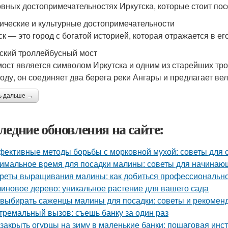
овных достопримечательностях Иркутска, которые стоит пос
ические и культурные достопримечательности
ск — это город с богатой историей, которая отражается в ег
ский троллейбусный мост
мост является символом Иркутска и одним из старейших тр
году, он соединяет два берега реки Ангары и предлагает ве
ь дальше →
ледние обновления на сайте:
ективные методы борьбы с морковной мухой: советы для 
имальное время для посадки малины: советы для начинаю
реты выращивания малины: как добиться профессионально
иновое дерево: уникальное растение для вашего сада
 выбирать саженцы малины для посадки: советы и рекомен
тремальный вызов: съешь банку за один раз
 закрыть огурцы на зиму в маленькие банки: пошаговая инс