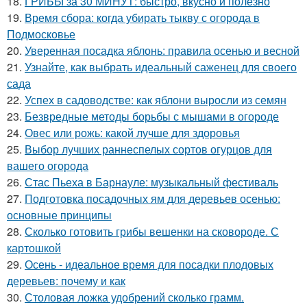
18.
ГРИБЫ за 30 МИНУТ: быстро, вкусно и полезно
19.
Время сбора: когда убирать тыкву с огорода в
Подмосковье
20.
Уверенная посадка яблонь: правила осенью и весной
21.
Узнайте, как выбрать идеальный саженец для своего
сада
22.
Успех в садоводстве: как яблони выросли из семян
23.
Безвредные методы борьбы с мышами в огороде
24.
Овес или рожь: какой лучше для здоровья
25.
Выбор лучших раннеспелых сортов огурцов для
вашего огорода
26.
Стас Пьеха в Барнауле: музыкальный фестиваль
27.
Подготовка посадочных ям для деревьев осенью:
основные принципы
28.
Сколько готовить грибы вешенки на сковороде. С
картошкой
29.
Осень - идеальное время для посадки плодовых
деревьев: почему и как
30.
Столовая ложка удобрений сколько грамм.