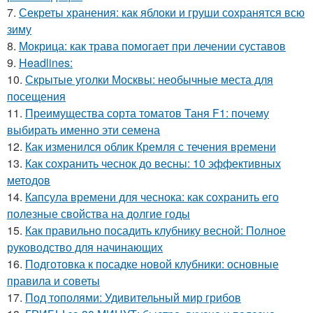
7.
Секреты хранения: как яблоки и груши сохранятся всю
зиму
8.
Мокрица: как трава помогает при лечении суставов
9.
Headlines:
10.
Скрытые уголки Москвы: необычные места для
посещения
11.
Преимущества сорта томатов Таня F1: почему
выбирать именно эти семена
12.
Как изменился облик Кремля с течения времени
13.
Как сохранить чеснок до весны: 10 эффективных
методов
14.
Капсула времени для чеснока: как сохранить его
полезные свойства на долгие годы
15.
Как правильно посадить клубнику весной: Полное
руководство для начинающих
16.
Подготовка к посадке новой клубники: основные
правила и советы
17.
Под тополями: Удивительный мир грибов