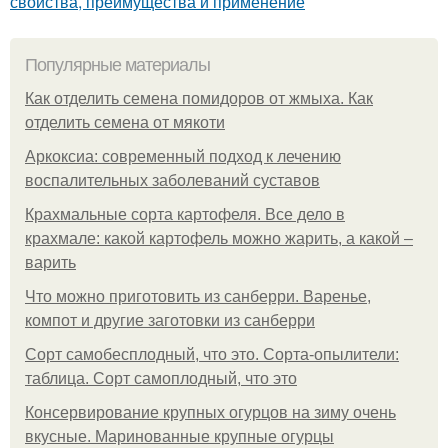
свойства, преимущества и применение
Популярные материалы
Как отделить семена помидоров от жмыха. Как
отделить семена от мякоти
Аркоксиа: современный подход к лечению
воспалительных заболеваний суставов
Крахмальные сорта картофеля. Все дело в
крахмале: какой картофель можно жарить, а какой –
варить
Что можно приготовить из санберри. Варенье,
компот и другие заготовки из санберри
Сорт самобесплодный, что это. Сорта-опылители:
таблица. Сорт самоплодный, что это
Консервирование крупных огурцов на зиму очень
вкусные. Маринованные крупные огурцы