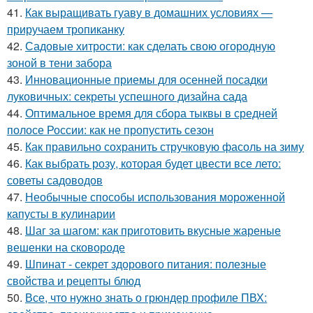
41.
Как выращивать гуаву в домашних условиях —
приручаем тропиканку
42.
Садовые хитрости: как сделать свою огородную
зоной в тени забора
43.
Инновационные приемы для осенней посадки
луковичных: секреты успешного дизайна сада
44.
Оптимальное время для сбора тыквы в средней
полосе России: как не пропустить сезон
45.
Как правильно сохранить стручковую фасоль на зиму
46.
Как выбрать розу, которая будет цвести все лето:
советы садоводов
47.
Необычные способы использования мороженной
капусты в кулинарии
48.
Шаг за шагом: как приготовить вкусные жареные
вешенки на сковороде
49.
Шпинат - секрет здорового питания: полезные
свойства и рецепты блюд
50.
Все, что нужно знать о грюндер профиле ПВХ: