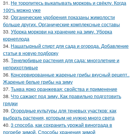
31.
Не торопитесь выкапывать морковь и свёклу. Когда
100% можно уже
32.
Органические удобрения показаны жимолости
больше других. Органические комплексные составы
33.
Уборка моркови на хранение на зиму. Уборка
корнеплода
34.
Нашатырный спирт для сада и огорода. Добавление
статьи в новую подборку
35.
Тенелюбивые растения для сада: многолетние и
неприхотливые
36.
Консервированные жареные грибы вкусный рецепт..
Жареные белые грибы на зиму
37.
Тыква ярко оранжевая: свойства и применение
38.
Что сажают под зиму. Как правильно подготовить
грядки
39.
Огородные культуры для теневых участков: как
выбрать растения, которым не нужно много света
40.
3 способа, как сохранить урожай винограда в
погребе зимой. Способы хранения зимой