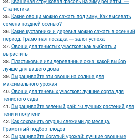
34.
Квашеная стручковая фасоль на зиму рецепты. —
Статистика
35.
Какие овощи можно сажать под зиму. Как высевать
семена поздней осенью?
36.
Какие кустарники и деревья можно сажать в осенний
период. Грамотная посадка — залог успеха
37.
Овощи для тенистых участков: как выбрать и
вырастить
38.
Пластиковые или деревянные окна: какой выбор
лучше для вашего дома
39.
Выращивайте эти овощи на солнце для
максимального урожая
40.
Овощи для теневых участков: лучшие сорта для
тенистого сада
41.
Выращивайте зелёный рай: 10 лучших растений для
тени и полутени
42.
Как сохранить огурцы свежими до месяца.
Грамотный подбор плодов
43.
Выращивайте богатый урожай: лучшие овощные