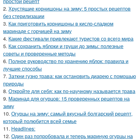
простой рецепт
2.
Хрустящие корнишоны на зиму: 5 простых рецептов
без стерилизации
3.
Как приготовить корнишоны в кисло-сладком
маринаде с горчицей на зиму
4.
Какие фестивали привлекают туристов со всего мира
5.
Как сохранить яблоки и груши до зимы: полезные
советы и проверенные методы
6.
Полное руководство по хранению яблок: правила и
лучшие способы
7.
Заткни гузно трава: как остановить диарею с помощью
природы
8.
Откройте для себя: как по-научному называется трава
9.
Маринад для огурцов: 15 проверенных рецептов на
зиму
10.
Огурцы на зиму: самый вкусный болгарский рецепт,
который полюбится всей семье
11.
Headlines:
12.
Один раз попробовала и теперь мариную огурцы на