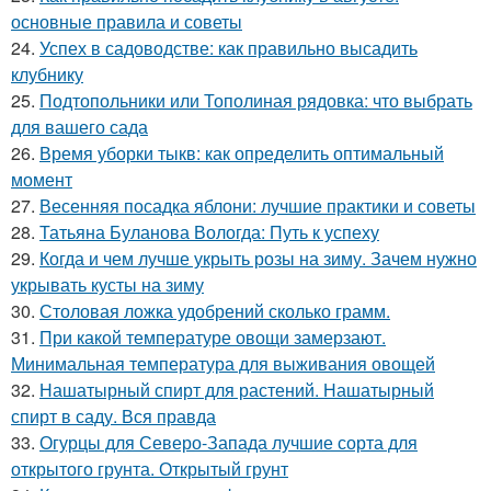
основные правила и советы
24.
Успех в садоводстве: как правильно высадить
клубнику
25.
Подтопольники или Тополиная рядовка: что выбрать
для вашего сада
26.
Время уборки тыкв: как определить оптимальный
момент
27.
Весенняя посадка яблони: лучшие практики и советы
28.
Татьяна Буланова Вологда: Путь к успеху
29.
Когда и чем лучше укрыть розы на зиму. Зачем нужно
укрывать кусты на зиму
30.
Столовая ложка удобрений сколько грамм.
31.
При какой температуре овощи замерзают.
Минимальная температура для выживания овощей
32.
Нашатырный спирт для растений. Нашатырный
спирт в саду. Вся правда
33.
Огурцы для Северо-Запада лучшие сорта для
открытого грунта. Открытый грунт