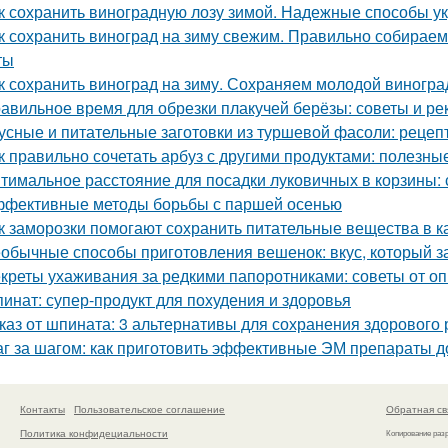
к сохранить виноградную лозу зимой. Надежные способы у
к сохранить виноград на зиму свежим. Правильно собираем
ты
к сохранить виноград на зиму. Сохраняем молодой виногра
авильное время для обрезки плакучей берёзы: советы и р
усные и питательные заготовки из туршевой фасоли: рецеп
к правильно сочетать арбуз с другими продуктами: полезны
тимальное расстояние для посадки луковичных в корзины
фективные методы борьбы с паршей осенью
к заморозки помогают сохранить питательные вещества в к
обычные способы приготовления вешенок: вкус, который за
креты ухаживания за редкими папоротниками: советы от о
инат: супер-продукт для похудения и здоровья
каз от шпината: 3 альтернативы для сохранения здорового
г за шагом: как приготовить эффективные ЭМ препараты 
Контакты
Пользовательское соглашение
Обратная св
Политика конфидециальности
Копирование раз