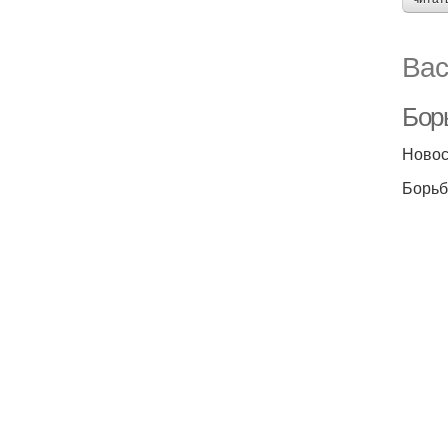
Вас
Бор
Новос
Борьб