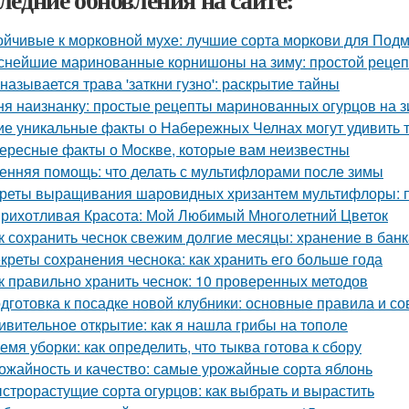
ойчивые к морковной мухе: лучшие сорта моркови для Под
снейшие маринованные корнишоны на зиму: простой рецеп
 называется трава 'заткни гузно': раскрытие тайны
ня наизнанку: простые рецепты маринованных огурцов на 
ие уникальные факты о Набережных Челнах могут удивить 
ересные факты о Москве, которые вам неизвестны
енняя помощь: что делать с мультифлорами после зимы
реты выращивания шаровидных хризантем мультифлоры: п
рихотливая Красота: Мой Любимый Многолетний Цветок
к сохранить чеснок свежим долгие месяцы: хранение в банк
креты сохранения чеснока: как хранить его больше года
к правильно хранить чеснок: 10 проверенных методов
дготовка к посадке новой клубники: основные правила и со
ивительное открытие: как я нашла грибы на тополе
емя уборки: как определить, что тыква готова к сбору
ожайность и качество: самые урожайные сорта яблонь
строрастущие сорта огурцов: как выбрать и вырастить