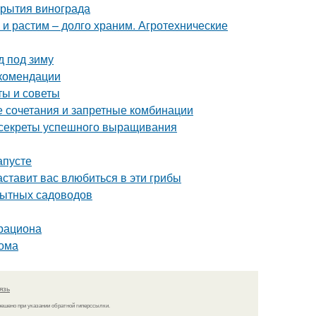
крытия винограда
 и растим – долго храним. Агротехнические
д под зиму
екомендации
ты и советы
е сочетания и запретные комбинации
: секреты успешного выращивания
апусте
ставит вас влюбиться в эти грибы
пытных садоводов
 рациона
дома
язь
решено при указании обратной гиперссылки.