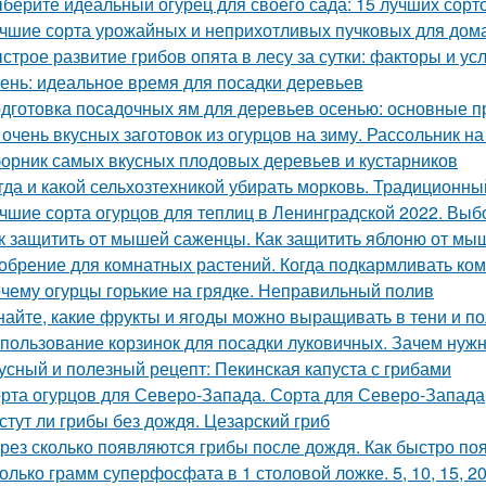
берите идеальный огурец для своего сада: 15 лучших сорто
чшие сорта урожайных и неприхотливых пучковых для дом
строе развитие грибов опята в лесу за сутки: факторы и ус
ень: идеальное время для посадки деревьев
дготовка посадочных ям для деревьев осенью: основные 
 очень вкусных заготовок из огурцов на зиму. Рассольник на
орник самых вкусных плодовых деревьев и кустарников
гда и какой сельхозтехникой убирать морковь. Традиционн
чшие сорта огурцов для теплиц в Ленинградской 2022. Выб
к защитить от мышей саженцы. Как защитить яблоню от мы
обрение для комнатных растений. Когда подкармливать ко
чему огурцы горькие на грядке. Неправильный полив
найте, какие фрукты и ягоды можно выращивать в тени и п
пользование корзинок для посадки луковичных. Зачем нуж
усный и полезный рецепт: Пекинская капуста с грибами
рта огурцов для Северо-Запада. Сорта для Северо-Запада
стут ли грибы без дождя. Цезарский гриб
рез сколько появляются грибы после дождя. Как быстро по
олько грамм суперфосфата в 1 столовой ложке. 5, 10, 15, 2