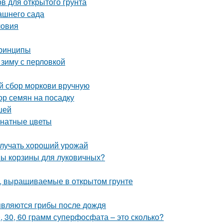
в для открытого грунта
ашнего сада
ловия
принципы
 зиму с перловкой
ый сбор моркови вручную
ор семян на посадку
шей
мнатные цветы
олучать хороший урожай
ны корзины для луковичных?
, выращиваемые в открытом грунте
являются грибы после дождя
0, 30, 60 грамм суперфосфата – это сколько?