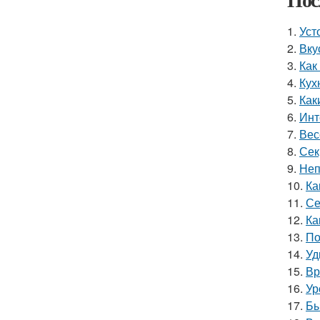
1.
Уст
2.
Вку
3.
Как
4.
Кух
5.
Как
6.
Инт
7.
Вес
8.
Сек
9.
Неп
10.
Ка
11.
Се
12.
Ка
13.
По
14.
Уд
15.
Вр
16.
Ур
17.
Бы