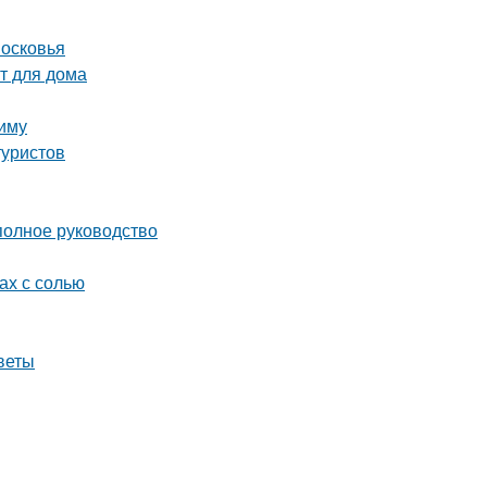
московья
т для дома
зиму
туристов
олное руководство
ах с солью
веты