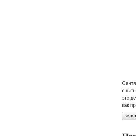
Сентя
сныть
это д
как п
читат
Пос