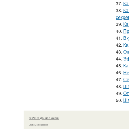
37.
Ка
38.
Ка
секре
39.
Ка
40.
Пр
41.
Вк
42.
Ка
43.
Оп
44.
Эф
45.
Ка
46.
Не
47.
Се
48.
Шп
49.
От
50.
Ша
© 2026 Дачная жизнь
Жизнь за городом