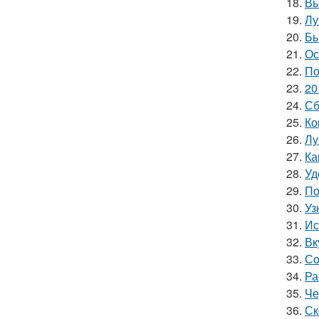
18.
Вы
19.
Лу
20.
Бы
21.
Ос
22.
По
23.
20
24.
Сб
25.
Ко
26.
Лу
27.
Ка
28.
Уд
29.
По
30.
Уз
31.
Ис
32.
Вк
33.
Со
34.
Ра
35.
Че
36.
Ск