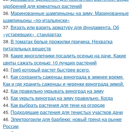
удобрений для комнатных растений
36.
Маринованные шампиньоны на зиму. Маринованные
шампиньоны «по-итальянски»
37.
Вязать или варить арматуру для фундамента. Об
«устаревших» стандартах
38.
В томатах белые прожилки причина. Нехватка
питательных веществ
39.
Какие многолетники посадить осенью на даче. Какие
цветы сажать осенью: 10 лучших растений
40.
Гриб который растет быстрее всего.
41.
Как сохранить саженцы винограда в зимнее время.
Как и где хранить саженцы и черенки винограда зимой.
42.
Как правильно укрывать виноград на зиму
43.
Как укрыть виноград на зиму правильно. Когда
44.
Как выбрать растения для тени на огороде
45.
Подходящие растения для тенистых участков дачи
46.
Электрогрили для барбекю: новый тренд на рынке
России