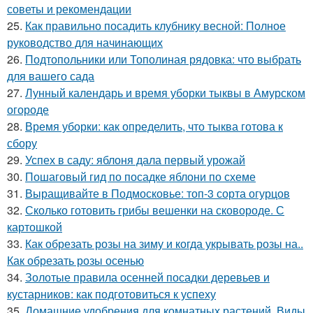
советы и рекомендации
25.
Как правильно посадить клубнику весной: Полное
руководство для начинающих
26.
Подтопольники или Тополиная рядовка: что выбрать
для вашего сада
27.
Лунный календарь и время уборки тыквы в Амурском
огороде
28.
Время уборки: как определить, что тыква готова к
сбору
29.
Успех в саду: яблоня дала первый урожай
30.
Пошаговый гид по посадке яблони по схеме
31.
Выращивайте в Подмосковье: топ-3 сорта огурцов
32.
Сколько готовить грибы вешенки на сковороде. С
картошкой
33.
Как обрезать розы на зиму и когда укрывать розы на..
Как обрезать розы осенью
34.
Золотые правила осенней посадки деревьев и
кустарников: как подготовиться к успеху
35.
Домашние удобрения для комнатных растений. Виды